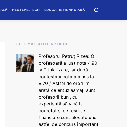
OALĂ
NEXTLAB.TECH
EDUCAȚIE FINANCIARĂ
CELE MAI CITITE ARTICOLE
Profesorul Petruț Rizea: O
profesoară a luat nota 4.90
la Titularizare, iar după
contestații nota a ajuns la
8.70 / Astfel de erori îmi
arată ce entuziasmați sunt
profesorii buni, cu
experiență să vină la
corectat și ce resurse
financiare sunt alocate unui
astfel de concurs important