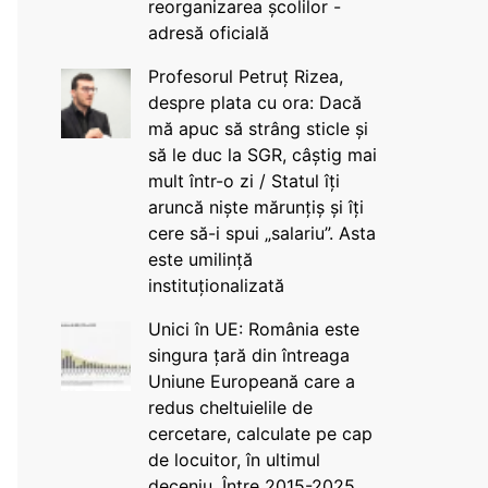
reorganizarea școlilor -
adresă oficială
Profesorul Petruț Rizea,
despre plata cu ora: Dacă
mă apuc să strâng sticle și
să le duc la SGR, câștig mai
mult într-o zi / Statul îți
aruncă niște mărunțiș și îți
cere să-i spui „salariu”. Asta
este umilință
instituționalizată
Unici în UE: România este
singura țară din întreaga
Uniune Europeană care a
redus cheltuielile de
cercetare, calculate pe cap
de locuitor, în ultimul
deceniu. Între 2015-2025,