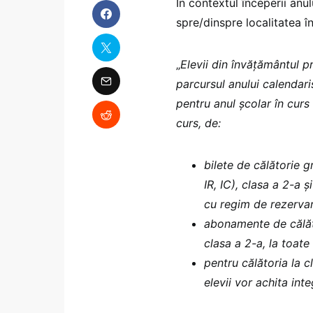
În contextul începerii anulu
spre/dinspre localitatea î
„
Elevii din învăţământul p
parcursul anului calendaris
pentru anul şcolar în curs
curs, de:
bilete de călătorie gr
IR, IC), clasa a 2-a ș
cu regim de rezervar
abonamente de călăto
clasa a 2-a, la toate 
pentru călătoria la 
elevii vor achita inte