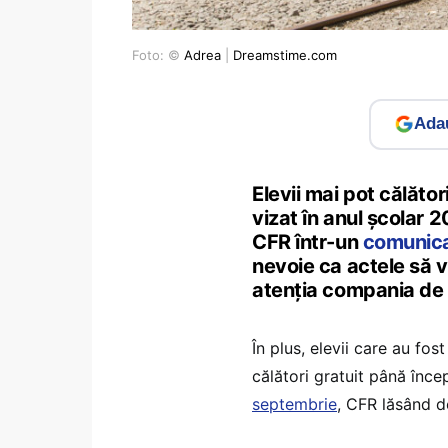
Foto: ©
Adrea
|
Dreamstime.com
Adau
Elevii mai pot călător
vizat în anul școlar
CFR într-un
comunic
nevoie ca actele să 
atenția compania de 
În plus, elevii care au fo
călători gratuit până înce
septembrie
, CFR lăsând de