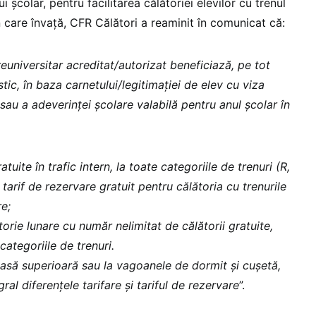
i școlar, pentru facilitarea călătoriei elevilor cu trenul
n care învaţă, CFR Călători a reaminit în comunicat că:
reuniversitar acreditat/autorizat beneficiază, pe tot
tic, în baza carnetului/legitimației de elev cu viza
 sau a adeverinţei şcolare valabilă pentru anul școlar în
atuite în trafic intern, la toate categoriile de trenuri (R,
i tarif de rezervare gratuit pentru călătoria cu trenurile
e;
rie lunare cu număr nelimitat de călătorii gratuite,
categoriile de trenuri.
clasă superioară sau la vagoanele de dormit şi cuşetă,
gral diferențele tarifare și tariful de rezervare
”.