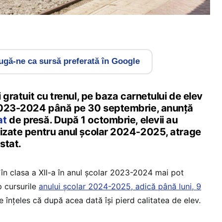
gă-ne ca sursă preferată în Google
i gratuit cu trenul, pe baza carnetului de elev
 2023-2024 până pe 30 septembrie, anunță
at
de presă. După 1 octombrie, elevii au
vizate pentru anul școlar 2024-2025, atrage
stat.
st în clasa a XII-a în anul școlar 2023-2024 mai pot
p cursurile
anului școlar 2024-2025, adică până luni, 9
 înțeles că după acea dată își pierd calitatea de elev.