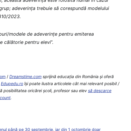
în grup; adeverința trebuie să corespundă modelului
 810/2023.
tipuri/modele de adeverințe pentru emiterea
e călătorie pentru elevi
”.
com
/
Dreamstime.com
sprijină educaţia din România şi oferă
e
Edupedu.ro
îşi poate ilustra articolele cât mai relevant posibil /
posibilitatea oricărei școli, profesor sau elev
să descarce
scount
.
 trenul până pe 30 septembrie, iar din 1 octombrie doar