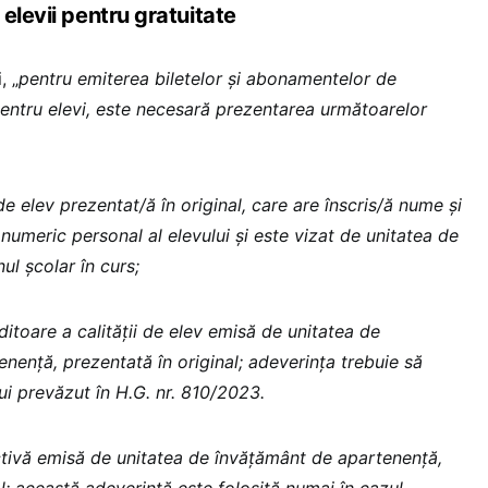
elevii pentru gratuitate
, „
pentru emiterea biletelor și abonamentelor de
pentru elevi, este necesară prezentarea următoarelor
de elev prezentat/ă în original, care are înscris/ă nume și
numeric personal al elevului și este vizat de unitatea de
ul școlar în curs;
itoare a calității de elev emisă de unitatea de
nență, prezentată în original; adeverința trebuie să
i prevăzut în H.G. nr. 810/2023.
ctivă emisă de unitatea de învățământ de apartenență,
l; această adeverință este folosită numai în cazul