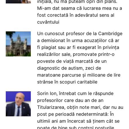
inițială, nu mă puteam opri din plâns.
Mi-am dat seama că lucrarea mea nu a
fost corectată în adevăratul sens al
cuvântului
Un cunoscut profesor de la Cambridge
a demisionat în urma acuzațiilor că ar
fi plagiat sau ar fi exagerat în privința
realizărilor sale, promovate printr-o
poveste de viață marcată de un
diagnostic de autism, zeci de
maratoane parcurse și milioane de lire
strânse în scopuri caritabile
Sorin Ion, întrebat cum le răspunde
profesorilor care dau an de an
Titularizarea, obțin note mari, dar nu au
post pe perioadă nedeterminată: În
ultimii ani am încercat să ținem cât se
poate de bine sub control posturile