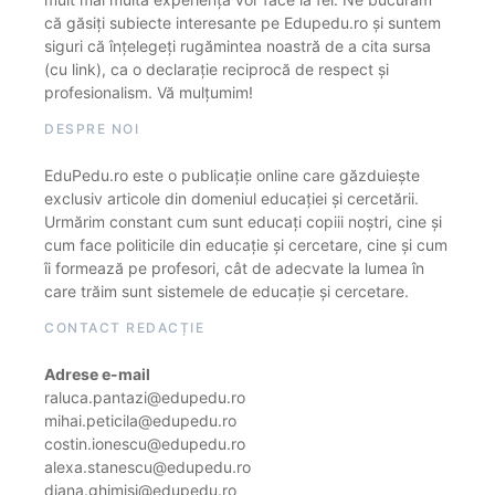
că găsiți subiecte interesante pe Edupedu.ro și suntem
siguri că înțelegeți rugămintea noastră de a cita sursa
(cu link), ca o declarație reciprocă de respect și
profesionalism. Vă mulțumim!
DESPRE NOI
EduPedu.ro este o publicație online care găzduiește
exclusiv articole din domeniul educației și cercetării.
Urmărim constant cum sunt educați copiii noștri, cine și
cum face politicile din educație și cercetare, cine și cum
îi formează pe profesori, cât de adecvate la lumea în
care trăim sunt sistemele de educație și cercetare.
CONTACT REDACȚIE
Adrese e-mail
raluca.pantazi@edupedu.ro
mihai.peticila@edupedu.ro
costin.ionescu@edupedu.ro
alexa.stanescu@edupedu.ro
diana.ghimisi@edupedu.ro