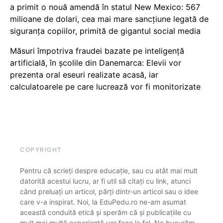
a primit o nouă amendă în statul New Mexico: 567
milioane de dolari, cea mai mare sancțiune legată de
siguranța copiilor, primită de gigantul social media
Măsuri împotriva fraudei bazate pe inteligență
artificială, în școlile din Danemarca: Elevii vor
prezenta oral eseuri realizate acasă, iar
calculatoarele pe care lucrează vor fi monitorizate
COPYRIGHT
Pentru că scrieți despre educație, sau cu atât mai mult
datorită acestui lucru, ar fi util să citați cu link, atunci
când preluați un articol, părți dintr-un articol sau o idee
care v-a inspirat. Noi, la EduPedu.ro ne-am asumat
această conduită etică și sperăm că și publicațiile cu
mult mai multă experiență vor face la fel. Ne bucurăm