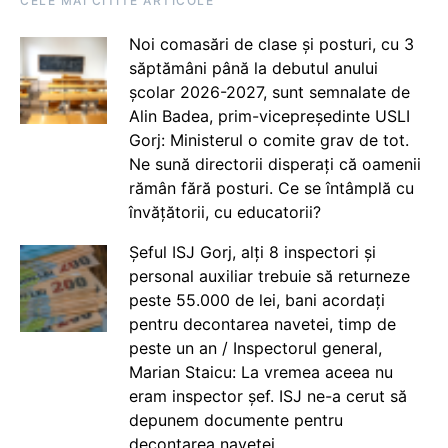
CELE MAI CITITE ARTICOLE
Noi comasări de clase și posturi, cu 3
săptămâni până la debutul anului
școlar 2026-2027, sunt semnalate de
Alin Badea, prim-vicepreședinte USLI
Gorj: Ministerul o comite grav de tot.
Ne sună directorii disperați că oamenii
rămân fără posturi. Ce se întâmplă cu
învățătorii, cu educatorii?
Șeful ISJ Gorj, alți 8 inspectori și
personal auxiliar trebuie să returneze
peste 55.000 de lei, bani acordați
pentru decontarea navetei, timp de
peste un an / Inspectorul general,
Marian Staicu: La vremea aceea nu
eram inspector șef. ISJ ne-a cerut să
depunem documente pentru
decontarea navetei