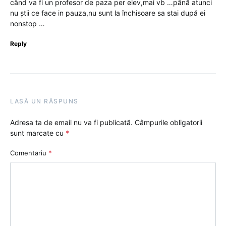
când va fi un profesor de paza per elev,mai vb …până atunci
nu știi ce face in pauza,nu sunt la închisoare sa stai după ei
nonstop …
Reply
LASĂ UN RĂSPUNS
Adresa ta de email nu va fi publicată.
Câmpurile obligatorii
sunt marcate cu
*
Comentariu
*