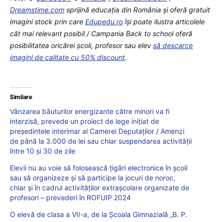
Dreamstime.com
sprijină educaţia din România şi oferă gratuit
imagini stock prin care
Edupedu.ro
îşi poate ilustra articolele
cât mai relevant posibil / Campania Back to school oferă
posibilitatea oricărei școli, profesor sau elev
să descarce
imagini de calitate cu 50% discount
.
Similare
Vânzarea băuturilor energizante către minori va fi
interzisă, prevede un proiect de lege inițiat de
președintele interimar al Camerei Deputaților / Amenzi
de până la 3.000 de lei sau chiar suspendarea activității
între 10 și 30 de zile
Elevii nu au voie să folosească țigări electronice în școli
sau să organizeze și să participe la jocuri de noroc,
chiar și în cadrul activităților extrașcolare organizate de
profesori – prevederi în ROFUIP 2024
O elevă de clasa a VII-a, de la Școala Gimnazială „B. P.