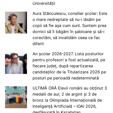
Universității
Aura Stănculescu, consilier școlar: Este
o mare nedreptate să nu-i lăsăm pe
copii să fie așa cum sunt. Suntem prea
dornici să îi băgăm în șabloane și să-i
corectăm, să invalidăm ceea ce fac
diferit
An școlar 2026-2027. Lista posturilor
pentru profesori a fost actualizată, pe
fiecare județ, după repartizarea
candidaților de la Titularizare 2026 pe
posturi pe perioadă nedeterminată
ULTIMĂ ORĂ Elevii români au obținut 3
medalii de aur, 2 de argint și 3 de
bronz la Olimpiada Internațională de
Inteligență Artificială – IOAI 2026,
desfășurată în Kazahstan