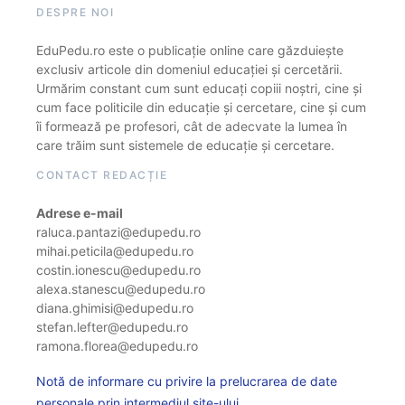
DESPRE NOI
EduPedu.ro este o publicație online care găzduiește
exclusiv articole din domeniul educației și cercetării.
Urmărim constant cum sunt educați copiii noștri, cine și
cum face politicile din educație și cercetare, cine și cum
îi formează pe profesori, cât de adecvate la lumea în
care trăim sunt sistemele de educație și cercetare.
CONTACT REDACȚIE
Adrese e-mail
raluca.pantazi@edupedu.ro
mihai.peticila@edupedu.ro
costin.ionescu@edupedu.ro
alexa.stanescu@edupedu.ro
diana.ghimisi@edupedu.ro
stefan.lefter@edupedu.ro
ramona.florea@edupedu.ro
Notă de informare cu privire la prelucrarea de date
personale prin intermediul site-ului