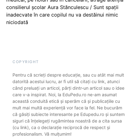
consilierul școlar Aura Stănculescu / Sunt spații
inadecvate în care copilul nu va destăinui nimic
niciodată
COPYRIGHT
Pentru că scrieți despre educație, sau cu atât mai mult
datorită acestui lucru, ar fi util să citați cu link, atunci
când preluați un articol, părți dintr-un articol sau o idee
care v-a inspirat. Noi, la EduPedu.ro ne-am asumat
această conduită etică și sperăm că și publicațiile cu
mult mai multă experiență vor face la fel. Ne bucurăm
că găsiți subiecte interesante pe Edupedu.ro și suntem
siguri că înțelegeți rugămintea noastră de a cita sursa
(cu link), ca o declarație reciprocă de respect și
profesionalism. Vă mulțumim!