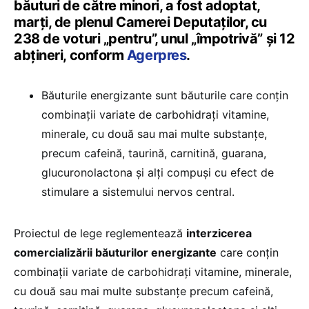
băuturi de către minori, a fost adoptat,
marţi, de plenul Camerei Deputaţilor, cu
238 de voturi „pentru”, unul „împotrivă” şi 12
abţineri, conform
Agerpres
.
Băuturile energizante sunt băuturile care conţin
combinaţii variate de carbohidraţi vitamine,
minerale, cu două sau mai multe substanţe,
precum cafeină, taurină, carnitină, guarana,
glucuronolactona şi alţi compuşi cu efect de
stimulare a sistemului nervos central.
Proiectul de lege reglementează
interzicerea
comercializării băuturilor energizante
care conţin
combinaţii variate de carbohidraţi vitamine, minerale,
cu două sau mai multe substanţe precum cafeină,