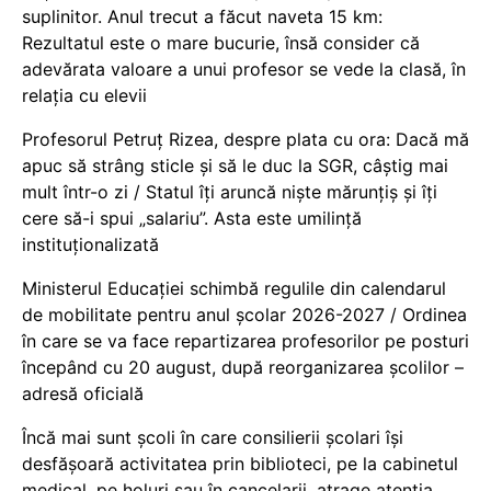
suplinitor. Anul trecut a făcut naveta 15 km:
Rezultatul este o mare bucurie, însă consider că
adevărata valoare a unui profesor se vede la clasă, în
relația cu elevii
Profesorul Petruț Rizea, despre plata cu ora: Dacă mă
apuc să strâng sticle și să le duc la SGR, câștig mai
mult într-o zi / Statul îți aruncă niște mărunțiș și îți
cere să-i spui „salariu”. Asta este umilință
instituționalizată
Ministerul Educației schimbă regulile din calendarul
de mobilitate pentru anul școlar 2026-2027 / Ordinea
în care se va face repartizarea profesorilor pe posturi
începând cu 20 august, după reorganizarea școlilor –
adresă oficială
Încă mai sunt școli în care consilierii școlari își
desfășoară activitatea prin biblioteci, pe la cabinetul
medical, pe holuri sau în cancelarii, atrage atenția