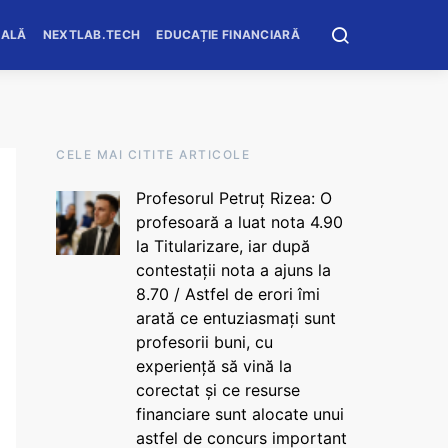
OALĂ
NEXTLAB.TECH
EDUCAȚIE FINANCIARĂ
CELE MAI CITITE ARTICOLE
Profesorul Petruț Rizea: O
profesoară a luat nota 4.90
la Titularizare, iar după
contestații nota a ajuns la
8.70 / Astfel de erori îmi
arată ce entuziasmați sunt
profesorii buni, cu
experiență să vină la
corectat și ce resurse
financiare sunt alocate unui
astfel de concurs important