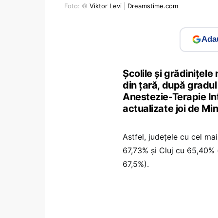
Foto: ©
Viktor Levi
|
Dreamstime.com
Adau
Școlile și grădinițele
din țară, după gradul
Anestezie-Terapie Int
actualizate joi de Mi
Astfel, județele cu cel ma
67,73% și Cluj cu 65,40%
67,5%).