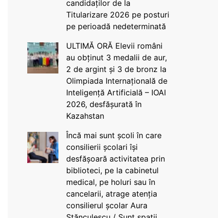
candidaților de la
Titularizare 2026 pe posturi
pe perioadă nedeterminată
ULTIMĂ ORĂ Elevii români
au obținut 3 medalii de aur,
2 de argint și 3 de bronz la
Olimpiada Internațională de
Inteligență Artificială – IOAI
2026, desfășurată în
Kazahstan
Încă mai sunt școli în care
consilierii școlari își
desfășoară activitatea prin
biblioteci, pe la cabinetul
medical, pe holuri sau în
cancelarii, atrage atenția
consilierul școlar Aura
Stănculescu / Sunt spații