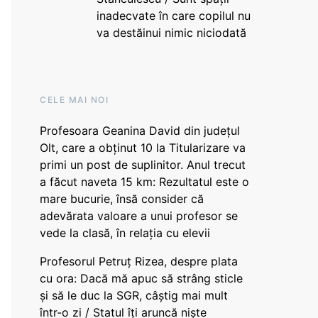
inadecvate în care copilul nu
va destăinui nimic niciodată
CELE MAI NOI
Profesoara Geanina David din județul
Olt, care a obținut 10 la Titularizare va
primi un post de suplinitor. Anul trecut
a făcut naveta 15 km: Rezultatul este o
mare bucurie, însă consider că
adevărata valoare a unui profesor se
vede la clasă, în relația cu elevii
Profesorul Petruț Rizea, despre plata
cu ora: Dacă mă apuc să strâng sticle
și să le duc la SGR, câștig mai mult
într-o zi / Statul îți aruncă niște