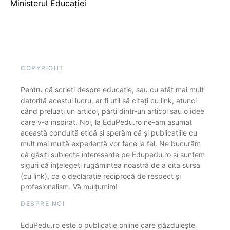
Ministerul Educației
COPYRIGHT
Pentru că scrieți despre educație, sau cu atât mai mult
datorită acestui lucru, ar fi util să citați cu link, atunci
când preluați un articol, părți dintr-un articol sau o idee
care v-a inspirat. Noi, la EduPedu.ro ne-am asumat
această conduită etică și sperăm că și publicațiile cu
mult mai multă experiență vor face la fel. Ne bucurăm
că găsiți subiecte interesante pe Edupedu.ro și suntem
siguri că înțelegeți rugămintea noastră de a cita sursa
(cu link), ca o declarație reciprocă de respect și
profesionalism. Vă mulțumim!
DESPRE NOI
EduPedu.ro este o publicație online care găzduiește