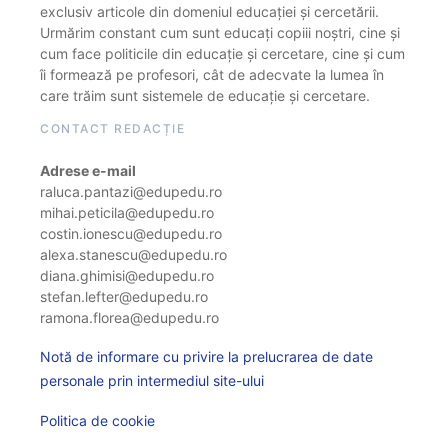
exclusiv articole din domeniul educației și cercetării.
Urmărim constant cum sunt educați copiii noștri, cine și
cum face politicile din educație și cercetare, cine și cum
îi formează pe profesori, cât de adecvate la lumea în
care trăim sunt sistemele de educație și cercetare.
CONTACT REDACȚIE
Adrese e-mail
raluca.pantazi@edupedu.ro
mihai.peticila@edupedu.ro
costin.ionescu@edupedu.ro
alexa.stanescu@edupedu.ro
diana.ghimisi@edupedu.ro
stefan.lefter@edupedu.ro
ramona.florea@edupedu.ro
Notă de informare cu privire la prelucrarea de date
personale prin intermediul site-ului
Politica de cookie