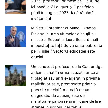
2026: profesorii primesc cei 1.500 de
lei până la 31 august și îi pot folosi
până în august 2027 dacă rămân în
învățământ
Ministrul interimar al Muncii Dragos
Pîslaru: În urma ultimelor discuții cu
ministrul Educației lucrurile sunt mult
îmbunătățite față de varianta publicată
pe 17 iulie / Sectorul educației este
crucial
Un cunoscut profesor de la Cambridge
a demisionat în urma acuzațiilor că ar
fi plagiat sau ar fi exagerat în privința
realizărilor sale, promovate printr-o
poveste de viață marcată de un
diagnostic de autism, zeci de
maratoane parcurse și milioane de lire
strânse în scopuri caritabile