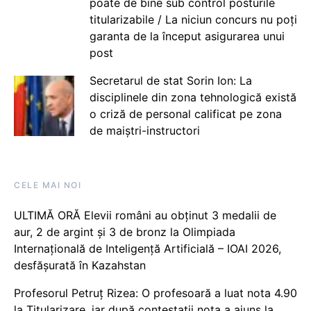
poate de bine sub control posturile
titularizabile / La niciun concurs nu poți
garanta de la început asigurarea unui
post
Secretarul de stat Sorin Ion: La
disciplinele din zona tehnologică există
o criză de personal calificat pe zona
de maiștri-instructori
CELE MAI NOI
ULTIMĂ ORĂ Elevii români au obținut 3 medalii de
aur, 2 de argint și 3 de bronz la Olimpiada
Internațională de Inteligență Artificială – IOAI 2026,
desfășurată în Kazahstan
Profesorul Petruț Rizea: O profesoară a luat nota 4.90
la Titularizare, iar după contestații nota a ajuns la