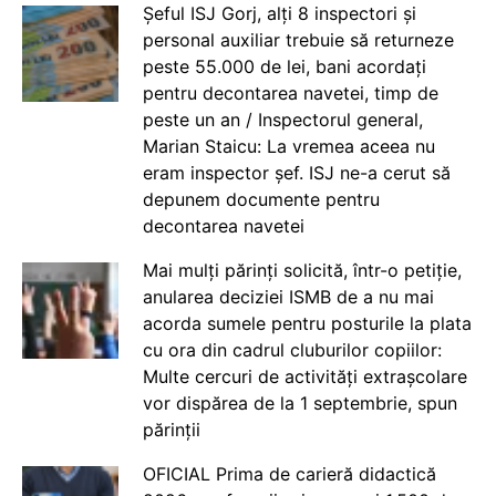
Șeful ISJ Gorj, alți 8 inspectori și
personal auxiliar trebuie să returneze
peste 55.000 de lei, bani acordați
pentru decontarea navetei, timp de
peste un an / Inspectorul general,
Marian Staicu: La vremea aceea nu
eram inspector șef. ISJ ne-a cerut să
depunem documente pentru
decontarea navetei
Mai mulți părinți solicită, într-o petiție,
anularea deciziei ISMB de a nu mai
acorda sumele pentru posturile la plata
cu ora din cadrul cluburilor copiilor:
Multe cercuri de activități extrașcolare
vor dispărea de la 1 septembrie, spun
părinții
OFICIAL Prima de carieră didactică