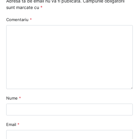
Adresa ta de email nu va fi publicată.
Câmpurile obligatorii
sunt marcate cu
*
Comentariu
*
Nume
*
Email
*