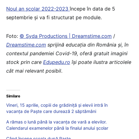
Noul an școlar 2022-2023
începe în data de 5
septembrie și va fi structurat pe module.
Foto:
© Syda Productions | Dreamstime.com
/
Dreamstime.com
sprijină educaţia din România şi, în
contextul pandemiei Covid-19, oferă gratuit imagini
stock prin care
Edupedu.ro
îşi poate ilustra articolele
cât mai relevant posibil
.
Similare
Vineri, 15 aprilie, copiii de grădiniță și elevii intră în
vacanța de Paște care durează 2 săptămâni
A rămas o lună până la vacanța de vară a elevilor.
Calendarul examenelor până la finalul anului școlar
Când începe școala după Paște