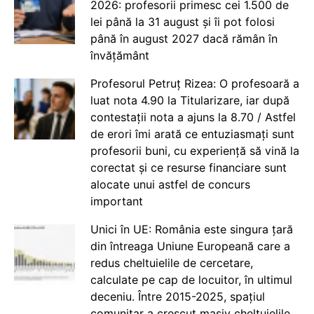
2026: profesorii primesc cei 1.500 de
lei până la 31 august și îi pot folosi
până în august 2027 dacă rămân în
învățământ
Profesorul Petruț Rizea: O profesoară a
luat nota 4.90 la Titularizare, iar după
contestații nota a ajuns la 8.70 / Astfel
de erori îmi arată ce entuziasmați sunt
profesorii buni, cu experiență să vină la
corectat și ce resurse financiare sunt
alocate unui astfel de concurs
important
Unici în UE: România este singura țară
din întreaga Uniune Europeană care a
redus cheltuielile de cercetare,
calculate pe cap de locuitor, în ultimul
deceniu. Între 2015-2025, spațiul
comunitar a crescut masiv cheltuielile