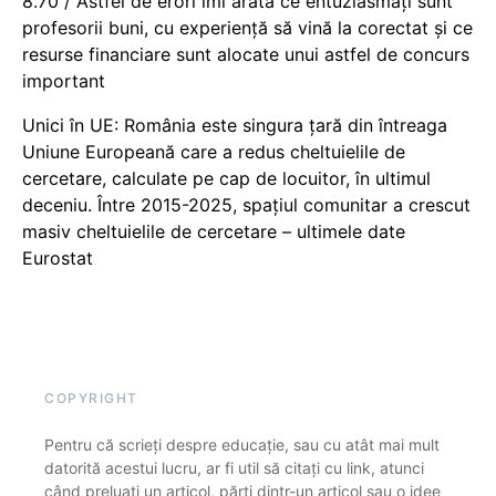
8.70 / Astfel de erori îmi arată ce entuziasmați sunt
profesorii buni, cu experiență să vină la corectat și ce
resurse financiare sunt alocate unui astfel de concurs
important
Unici în UE: România este singura țară din întreaga
Uniune Europeană care a redus cheltuielile de
cercetare, calculate pe cap de locuitor, în ultimul
deceniu. Între 2015-2025, spațiul comunitar a crescut
masiv cheltuielile de cercetare – ultimele date
Eurostat
COPYRIGHT
Pentru că scrieți despre educație, sau cu atât mai mult
datorită acestui lucru, ar fi util să citați cu link, atunci
când preluați un articol, părți dintr-un articol sau o idee