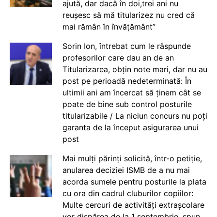
ajută, dar dacă în doi,trei ani nu
reușesc să mă titularizez nu cred că
mai rămân în învățământ”
Sorin Ion, întrebat cum le răspunde
profesorilor care dau an de an
Titularizarea, obțin note mari, dar nu au
post pe perioadă nedeterminată: În
ultimii ani am încercat să ținem cât se
poate de bine sub control posturile
titularizabile / La niciun concurs nu poți
garanta de la început asigurarea unui
post
Mai mulți părinți solicită, într-o petiție,
anularea deciziei ISMB de a nu mai
acorda sumele pentru posturile la plata
cu ora din cadrul cluburilor copiilor:
Multe cercuri de activități extrașcolare
vor dispărea de la 1 septembrie, spun