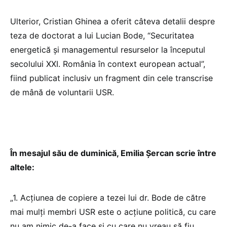
Ulterior, Cristian Ghinea a oferit câteva detalii despre
teza de doctorat a lui Lucian Bode, “Securitatea
energetică și managementul resurselor la începutul
secolului XXI. România în context european actual”,
fiind publicat inclusiv un fragment din cele transcrise
de mână de voluntarii USR.
În mesajul său de duminică, Emilia Șercan scrie între
altele:
„1. Acțiunea de copiere a tezei lui dr. Bode de către
mai mulți membri USR este o acțiune politică, cu care
nu am nimic de-a face și cu care nu vreau să fiu