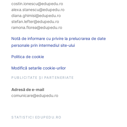
costin.ionescu@edupedu.ro
alexa.stanescu@edupedu.ro
diana.ghimisi@edupedu.ro
stefan.lefter@edupedu.ro
ramona.florea@edupedu.ro
Notă de informare cu privire la prelucrarea de date
personale prin intermediul site-ului
Politica de cookie
Modifică setarile cookie-urilor
PUBLICITATE ȘI PARTENERIATE
Adresă de e-mail
comunicare@edupedu.ro
STATISTICI EDUPEDU.RO