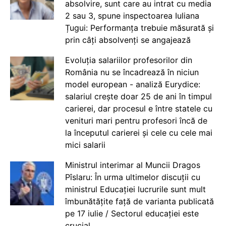
absolvire, sunt care au intrat cu media
2 sau 3, spune inspectoarea Iuliana
Țugui: Performanța trebuie măsurată și
prin câți absolvenți se angajează
Evoluția salariilor profesorilor din
România nu se încadrează în niciun
model european - analiză Eurydice:
salariul crește doar 25 de ani în timpul
carierei, dar procesul e între statele cu
venituri mari pentru profesori încă de
la începutul carierei și cele cu cele mai
mici salarii
Ministrul interimar al Muncii Dragos
Pîslaru: În urma ultimelor discuții cu
ministrul Educației lucrurile sunt mult
îmbunătățite față de varianta publicată
pe 17 iulie / Sectorul educației este
crucial