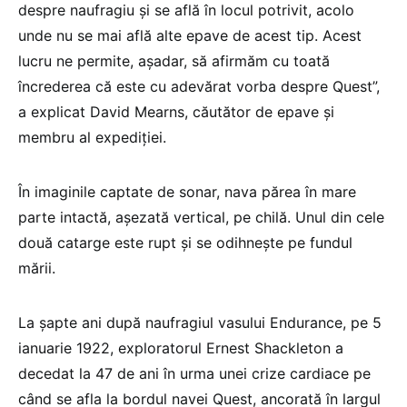
despre naufragiu şi se află în locul potrivit, acolo
unde nu se mai află alte epave de acest tip. Acest
lucru ne permite, aşadar, să afirmăm cu toată
încrederea că este cu adevărat vorba despre Quest”,
a explicat David Mearns, căutător de epave şi
membru al expediţiei.
În imaginile captate de sonar, nava părea în mare
parte intactă, aşezată vertical, pe chilă. Unul din cele
două catarge este rupt şi se odihneşte pe fundul
mării.
La şapte ani după naufragiul vasului Endurance, pe 5
ianuarie 1922, exploratorul Ernest Shackleton a
decedat la 47 de ani în urma unei crize cardiace pe
când se afla la bordul navei Quest, ancorată în largul