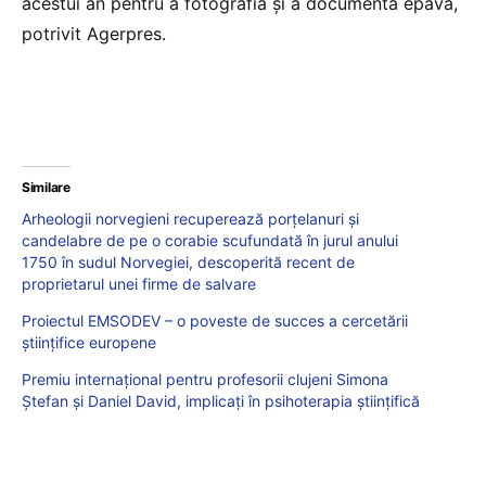
acestui an pentru a fotografia şi a documenta epava,
potrivit Agerpres.
Similare
Arheologii norvegieni recuperează porţelanuri şi
candelabre de pe o corabie scufundată în jurul anului
1750 în sudul Norvegiei, descoperită recent de
proprietarul unei firme de salvare
Proiectul EMSODEV – o poveste de succes a cercetării
științifice europene
Premiu internațional pentru profesorii clujeni Simona
Ștefan și Daniel David, implicați în psihoterapia științifică