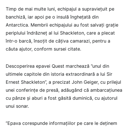
Timp de mai multe luni, echipajul a supravieţuit pe
banchiză, iar apoi pe o insulă îngheţată din
Antarctica. Membrii echipajului au fost salvaţi graţie
periplului îndrăzneţ al lui Shackleton, care a plecat
într-o barcă, însoţit de câţiva camarazi, pentru a
căuta ajutor, conform sursei citate.
Descoperirea epavei Quest marchează ”unul din
ultimele capitole din istoria extraordinară a lui Sir
Ernest Shackleton”, a precizat John Geiger, cu prilejul
unei conferinţe de presă, adăugând că ambarcaţiunea
cu pânze şi aburi a fost găsită duminică, cu ajutorul
unui sonar.
”Epava corespunde informaţiilor pe care le deţinem