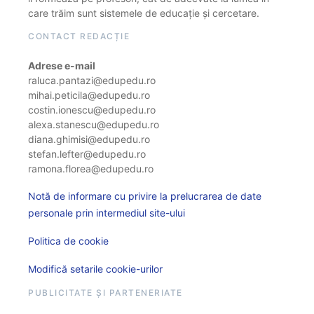
care trăim sunt sistemele de educație și cercetare.
CONTACT REDACȚIE
Adrese e-mail
raluca.pantazi@edupedu.ro
mihai.peticila@edupedu.ro
costin.ionescu@edupedu.ro
alexa.stanescu@edupedu.ro
diana.ghimisi@edupedu.ro
stefan.lefter@edupedu.ro
ramona.florea@edupedu.ro
Notă de informare cu privire la prelucrarea de date
personale prin intermediul site-ului
Politica de cookie
Modifică setarile cookie-urilor
PUBLICITATE ȘI PARTENERIATE