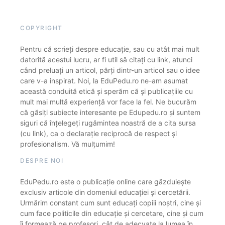
COPYRIGHT
Pentru că scrieți despre educație, sau cu atât mai mult
datorită acestui lucru, ar fi util să citați cu link, atunci
când preluați un articol, părți dintr-un articol sau o idee
care v-a inspirat. Noi, la EduPedu.ro ne-am asumat
această conduită etică și sperăm că și publicațiile cu
mult mai multă experiență vor face la fel. Ne bucurăm
că găsiți subiecte interesante pe Edupedu.ro și suntem
siguri că înțelegeți rugămintea noastră de a cita sursa
(cu link), ca o declarație reciprocă de respect și
profesionalism. Vă mulțumim!
DESPRE NOI
EduPedu.ro este o publicație online care găzduiește
exclusiv articole din domeniul educației și cercetării.
Urmărim constant cum sunt educați copiii noștri, cine și
cum face politicile din educație și cercetare, cine și cum
îi formează pe profesori, cât de adecvate la lumea în