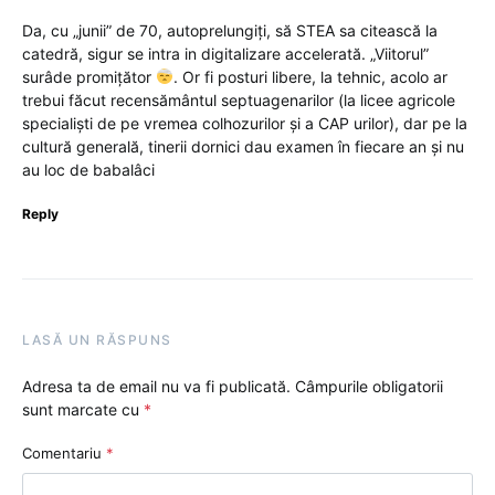
Da, cu „junii” de 70, autoprelungiți, să STEA sa citească la
catedră, sigur se intra in digitalizare accelerată. „Viitorul”
surâde promițător
. Or fi posturi libere, la tehnic, acolo ar
trebui făcut recensământul septuagenarilor (la licee agricole
specialiști de pe vremea colhozurilor și a CAP urilor), dar pe la
cultură generală, tinerii dornici dau examen în fiecare an și nu
au loc de babalâci
Reply
LASĂ UN RĂSPUNS
Adresa ta de email nu va fi publicată.
Câmpurile obligatorii
sunt marcate cu
*
Comentariu
*