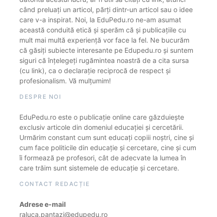
când preluați un articol, părți dintr-un articol sau o idee
care v-a inspirat. Noi, la EduPedu.ro ne-am asumat
această conduită etică și sperăm că și publicațiile cu
mult mai multă experiență vor face la fel. Ne bucurăm
că găsiți subiecte interesante pe Edupedu.ro și suntem
siguri că înțelegeți rugămintea noastră de a cita sursa
(cu link), ca o declarație reciprocă de respect și
profesionalism. Vă mulțumim!
DESPRE NOI
EduPedu.ro este o publicație online care găzduiește
exclusiv articole din domeniul educației și cercetării.
Urmărim constant cum sunt educați copiii noștri, cine și
cum face politicile din educație și cercetare, cine și cum
îi formează pe profesori, cât de adecvate la lumea în
care trăim sunt sistemele de educație și cercetare.
CONTACT REDACȚIE
Adrese e-mail
raluca.pantazi@edupedu.ro