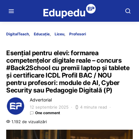
DigitalTeach
Educație
Liceu
Profesori
Esențial pentru elevi: formarea
competențelor digitale reale – concurs
#Back2School cu premii laptop și tablete
și certificare ICDL Profil BAC / NOU
pentru profesori: module de AI, Cyber
Security sau Pedagogie Digitală (P)
Advertorial
12 septembrie 2025
4 minute read
One comment
1.192 de vizualizări