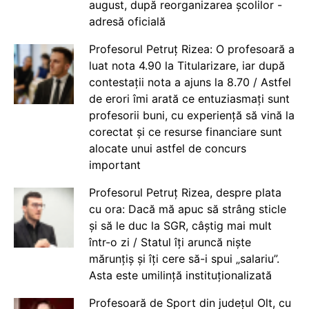
august, după reorganizarea școlilor -
adresă oficială
Profesorul Petruț Rizea: O profesoară a
luat nota 4.90 la Titularizare, iar după
contestații nota a ajuns la 8.70 / Astfel
de erori îmi arată ce entuziasmați sunt
profesorii buni, cu experiență să vină la
corectat și ce resurse financiare sunt
alocate unui astfel de concurs
important
Profesorul Petruț Rizea, despre plata
cu ora: Dacă mă apuc să strâng sticle
și să le duc la SGR, câștig mai mult
într-o zi / Statul îți aruncă niște
mărunțiș și îți cere să-i spui „salariu”.
Asta este umilință instituționalizată
Profesoară de Sport din județul Olt, cu