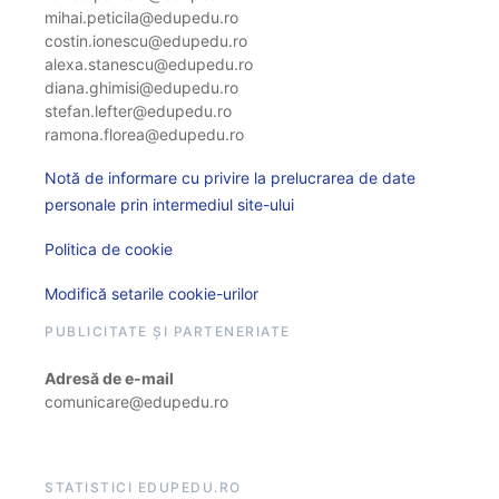
mihai.peticila@edupedu.ro
costin.ionescu@edupedu.ro
alexa.stanescu@edupedu.ro
diana.ghimisi@edupedu.ro
stefan.lefter@edupedu.ro
ramona.florea@edupedu.ro
Notă de informare cu privire la prelucrarea de date
personale prin intermediul site-ului
Politica de cookie
Modifică setarile cookie-urilor
PUBLICITATE ȘI PARTENERIATE
Adresă de e-mail
comunicare@edupedu.ro
STATISTICI EDUPEDU.RO