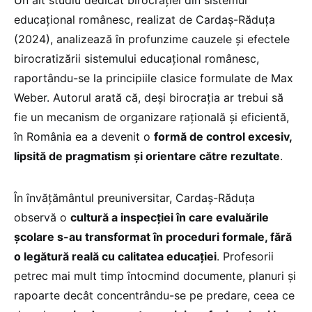
Un alt studiu dedicat birocrației din sistemul
educațional românesc, realizat de Cardaș-Răduța
(2024), analizează în profunzime cauzele și efectele
birocratizării sistemului educațional românesc,
raportându-se la principiile clasice formulate de Max
Weber. Autorul arată că, deși birocrația ar trebui să
fie un mecanism de organizare rațională și eficientă,
în România ea a devenit o
formă de control excesiv,
lipsită de pragmatism și orientare către rezultate
.
În învățământul preuniversitar, Cardaș-Răduța
observă o
cultură a inspecției în care evaluările
școlare s-au transformat în proceduri formale, fără
o legătură reală cu calitatea educației
. Profesorii
petrec mai mult timp întocmind documente, planuri și
rapoarte decât concentrându-se pe predare, ceea ce