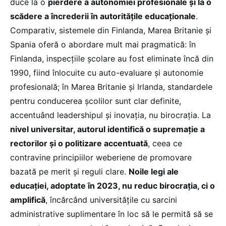
duce la o
pierdere a autonomiei profesionale și la o
scădere a încrederii în autoritățile educaționale
.
Comparativ, sistemele din Finlanda, Marea Britanie și
Spania oferă o abordare mult mai pragmatică: în
Finlanda, inspecțiile școlare au fost eliminate încă din
1990, fiind înlocuite cu auto-evaluare și autonomie
profesională; în Marea Britanie și Irlanda, standardele
pentru conducerea școlilor sunt clar definite,
accentuând leadershipul și inovația, nu birocrația. La
nivel universitar, autorul identifică o supremație a
rectorilor și o politizare accentuată
, ceea ce
contravine principiilor weberiene de promovare
bazată pe merit și reguli clare.
Noile legi ale
educației, adoptate în 2023, nu reduc birocrația, ci o
amplifică
, încărcând universitățile cu sarcini
administrative suplimentare în loc să le permită să se