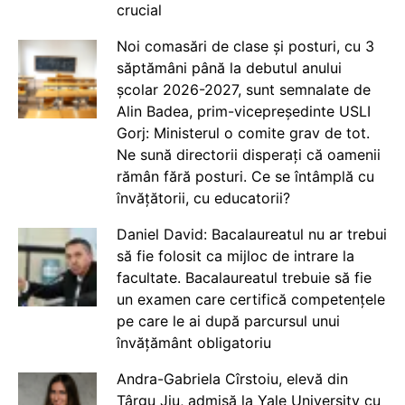
crucial
Noi comasări de clase și posturi, cu 3
săptămâni până la debutul anului
școlar 2026-2027, sunt semnalate de
Alin Badea, prim-vicepreședinte USLI
Gorj: Ministerul o comite grav de tot.
Ne sună directorii disperați că oamenii
rămân fără posturi. Ce se întâmplă cu
învățătorii, cu educatorii?
Daniel David: Bacalaureatul nu ar trebui
să fie folosit ca mijloc de intrare la
facultate. Bacalaureatul trebuie să fie
un examen care certifică competențele
pe care le ai după parcursul unui
învățământ obligatoriu
Andra-Gabriela Cîrstoiu, elevă din
Târgu Jiu, admisă la Yale University cu