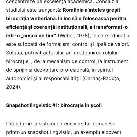
concentreze pe excelență academică. Concluzia
studiului este tranșantă:
România a înțeles greșit
birocrația weberiană. În loc să o folosească pentru
eficiență și coerență instituțională, a transformat-o
într-o „cușcă de fier”
(Weber, 1978), în care educația
este sufocată de formalism, control și lipsă de valori.
Soluția, potrivit autorului, ar fi redefinirea rolului
birocrației , de la mecanism de control, la instrument
de sprijin și dezvoltare profesională, în spiritul
autonomiei și al responsabilității (Cardaș-Răduța,
2024).
Snapshot lingvistic #1: birocrație în școli
Uitându-ne la sistemul preuniversitar românesc
printr-un snapshot lingvistic, un exemplu elocvent