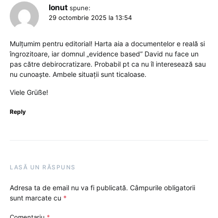
Ionut
spune:
29 octombrie 2025 la 13:54
Mulțumim pentru editorial! Harta aia a documentelor e reală si
îngrozitoare, iar domnul „evidence based” David nu face un
pas către debirocratizare. Probabil pt ca nu îl interesează sau
nu cunoaște. Ambele situații sunt ticaloase.
Viele Grüße!
Reply
LASĂ UN RĂSPUNS
Adresa ta de email nu va fi publicată.
Câmpurile obligatorii
sunt marcate cu
*
Comentariu
*