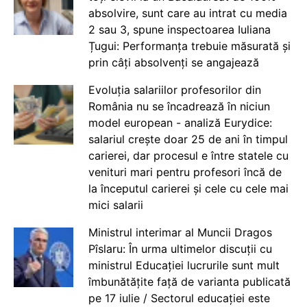
absolvire, sunt care au intrat cu media
2 sau 3, spune inspectoarea Iuliana
Țugui: Performanța trebuie măsurată și
prin câți absolvenți se angajează
Evoluția salariilor profesorilor din
România nu se încadrează în niciun
model european - analiză Eurydice:
salariul crește doar 25 de ani în timpul
carierei, dar procesul e între statele cu
venituri mari pentru profesori încă de
la începutul carierei și cele cu cele mai
mici salarii
Ministrul interimar al Muncii Dragos
Pîslaru: În urma ultimelor discuții cu
ministrul Educației lucrurile sunt mult
îmbunătățite față de varianta publicată
pe 17 iulie / Sectorul educației este