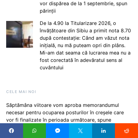
vor dispărea de la 1 septembrie, spun
părinții
De la 4.90 la Titularizare 2026, o
învățătoare din Sibiu a primit nota 8.70
după contestație: Când am văzut nota
inițială, nu mă puteam opri din plâns.
Mi-am dat seama că lucrarea mea nu a
fost corectată în adevăratul sens al
cuvântului
CELE MAI NOI
Săptămâna viitoare vom aproba memorandumul
necesar pentru ocuparea posturilor în creșele care
vor fi finalizate în perioada următoare, spune
premierul Bolojan, la 2 zile după ce s-au afișat
rezultatele finale de la Titularizare 2026