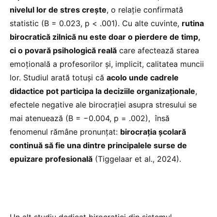
nivelul lor de stres crește
, o relație confirmată
statistic (B = 0.023, p < .001). Cu alte cuvinte,
rutina
birocratică zilnică nu este doar o pierdere de timp,
ci o povară psihologică reală
care afectează starea
emoțională a profesorilor și, implicit, calitatea muncii
lor. Studiul arată totuși că
acolo unde cadrele
didactice pot participa la deciziile organizaționale
,
efectele negative ale birocrației asupra stresului se
mai atenuează (B = −0.004, p = .002), însă
fenomenul rămâne pronunțat:
birocrația școlară
continuă să fie una dintre principalele surse de
epuizare profesională
(Tiggelaar et al., 2024).