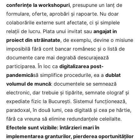
conferințe la workshopuri
, presupune un lanț de
formulare, oferte, aprobări și rapoarte. Nu doar
colaborările externe sunt afectate, ci și simplele
relații de lucru. Plata unui invitat sau
angajat in
proiect din străinatate
, de exemplu, devine o misiune
imposibilă fără cont bancar românesc și o listă de
documente care mai degrabă descurajează
participarea. În loc ca
digitalizarea post-
pandemică
să simplifice procedurile, ea a
dublat
volumul de muncă
: documentele se semnează
electronic, dar trebuie și tipărite, semnate olograf și
expediate fizic la București. Sistemul funcționează,
paradoxal, în două lumi, cea digitală și cea pe hârtie,
fără ca vreuna să elimine redundanțele celeilalte.
Efectele sunt vizibile: întârzieri mari în
implementarea granturilor, pierderea oportunităților