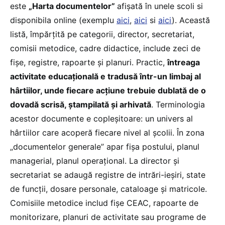
este
„Harta documentelor”
afișată în unele scoli si
disponibila online (exemplu
aici
,
aici
si
aici
). Această
listă, împărțită pe categorii, director, secretariat,
comisii metodice, cadre didactice, include zeci de
fișe, registre, rapoarte și planuri. Practic,
întreaga
activitate educațională e tradusă într-un limbaj al
hârtiilor, unde fiecare acțiune trebuie dublată de o
dovadă scrisă, ștampilată și arhivată
. Terminologia
acestor documente e copleșitoare: un univers al
hârtiilor care acoperă fiecare nivel al școlii. În zona
„documentelor generale” apar fișa postului, planul
managerial, planul operațional. La director și
secretariat se adaugă registre de intrări-ieșiri, state
de funcții, dosare personale, cataloage și matricole.
Comisiile metodice includ fișe CEAC, rapoarte de
monitorizare, planuri de activitate sau programe de