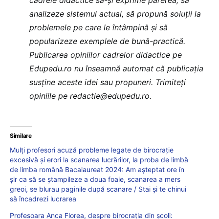
cadrele didactice să-și exprime părerea, să
analizeze sistemul actual, să propună soluții la
problemele pe care le întâmpină și să
popularizeze exemplele de bună-practică.
Publicarea opiniilor cadrelor didactice pe
Edupedu.ro nu înseamnă automat că publicația
susține aceste idei sau propuneri. Trimiteți
opiniile pe
redactie@edupedu.ro
.
Similare
Mulți profesori acuză probleme legate de birocrație
excesivă și erori la scanarea lucrărilor, la proba de limbă
de limba română Bacalaureat 2024: Am așteptat ore în
șir ca să se ștampileze a doua foaie, scanarea a mers
greoi, se blurau paginile după scanare / Stai și te chinui
să încadrezi lucrarea
Profesoara Anca Florea, despre birocrația din școli: