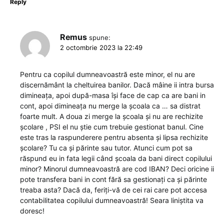
Reply
Remus
spune:
2 octombrie 2023 la 22:49
Pentru ca copilul dumneavoastră este minor, el nu are
discernământ la cheltuirea banilor. Dacă mâine ii intra bursa
dimineața, apoi după-masa își face de cap ca are bani in
cont, apoi dimineața nu merge la școala ca … sa distrat
foarte mult. A doua zi merge la școala și nu are rechizite
școlare , PSI el nu știe cum trebuie gestionat banul. Cine
este tras la raspunderere pentru absenta și lipsa rechizite
școlare? Tu ca și părinte sau tutor. Atunci cum pot sa
răspund eu in fata legii când școala da bani direct copilului
minor? Minorul dumneavoastră are cod IBAN? Deci oricine ii
pote transfera bani in cont fără sa gestionați ca și părinte
treaba asta? Dacă da, feriți-vă de cei rai care pot accesa
contabilitatea copilului dumneavoastră! Seara liniștita va
doresc!