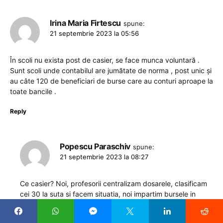
Irina Maria Firtescu
spune:
21 septembrie 2023 la 05:56
În scoli nu exista post de casier, se face munca voluntară .
Sunt scoli unde contabilul are jumătate de norma , post unic și
au câte 120 de beneficiari de burse care au conturi aproape la
toate bancile .
Reply
Popescu Paraschiv
spune:
21 septembrie 2023 la 08:27
Ce casier? Noi, profesorii centralizam dosarele, clasificam
cei 30 la suta si facem situatia, noi impartim bursele in
orele de curs. Secretara numai de asta nu are timp, ne da
cu dosarele in cap daca i le ducem …