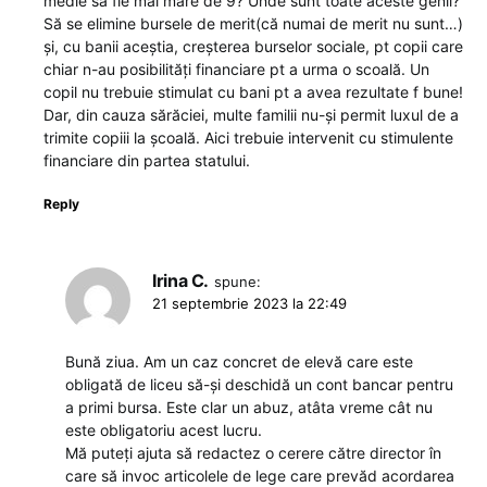
medie să fie mai mare de 9? Unde sunt toate aceste genii?
Să se elimine bursele de merit(că numai de merit nu sunt…)
și, cu banii aceștia, creșterea burselor sociale, pt copii care
chiar n-au posibilități financiare pt a urma o scoală. Un
copil nu trebuie stimulat cu bani pt a avea rezultate f bune!
Dar, din cauza sărăciei, multe familii nu-și permit luxul de a
trimite copiii la școală. Aici trebuie intervenit cu stimulente
financiare din partea statului.
Reply
Irina C.
spune:
21 septembrie 2023 la 22:49
Bună ziua. Am un caz concret de elevă care este
obligată de liceu să-și deschidă un cont bancar pentru
a primi bursa. Este clar un abuz, atâta vreme cât nu
este obligatoriu acest lucru.
Mă puteți ajuta să redactez o cerere către director în
care să invoc articolele de lege care prevăd acordarea