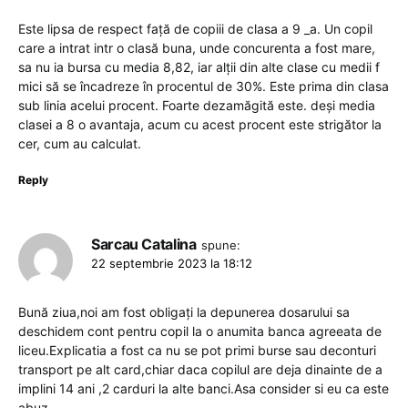
Este lipsa de respect față de copiii de clasa a 9 _a. Un copil
care a intrat intr o clasă buna, unde concurenta a fost mare,
sa nu ia bursa cu media 8,82, iar alții din alte clase cu medii f
mici să se încadreze în procentul de 30%. Este prima din clasa
sub linia acelui procent. Foarte dezamăgită este. deși media
clasei a 8 o avantaja, acum cu acest procent este strigător la
cer, cum au calculat.
Reply
Sarcau Catalina
spune:
22 septembrie 2023 la 18:12
Bună ziua,noi am fost obligați la depunerea dosarului sa
deschidem cont pentru copil la o anumita banca agreeata de
liceu.Explicatia a fost ca nu se pot primi burse sau deconturi
transport pe alt card,chiar daca copilul are deja dinainte de a
implini 14 ani ,2 carduri la alte banci.Asa consider si eu ca este
abuz.