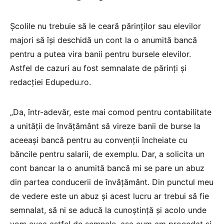
Școlile nu trebuie să le ceară părinților sau elevilor
majori să își deschidă un cont la o anumită bancă
pentru a putea vira banii pentru bursele elevilor.
Astfel de cazuri au fost semnalate de părinți și
redacției Edupedu.ro.
„Da, într-adevăr, este mai comod pentru contabilitate
a unității de învățământ să vireze banii de burse la
aceeași bancă pentru au convenții încheiate cu
băncile pentru salarii, de exemplu. Dar, a solicita un
cont bancar la o anumită bancă mi se pare un abuz
din partea conducerii de învățământ. Din punctul meu
de vedere este un abuz și acest lucru ar trebui să fie
semnalat, să ni se aducă la cunoștință și acolo unde
vom avea astfel de semnale, așa cum am procedat și