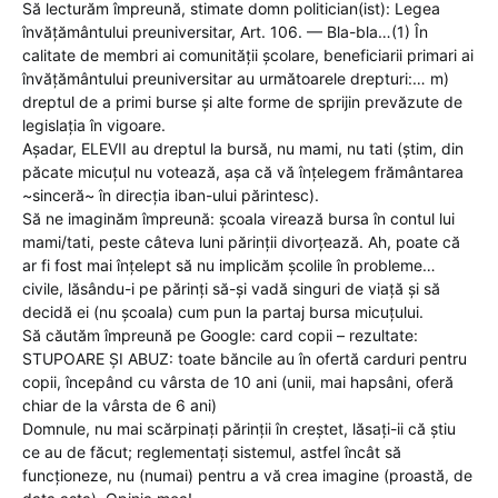
Să lecturăm împreună, stimate domn politician(ist): Legea
învățământului preuniversitar, Art. 106. — Bla-bla…(1) În
calitate de membri ai comunității școlare, beneficiarii primari ai
învățământului preuniversitar au următoarele drepturi:… m)
dreptul de a primi burse și alte forme de sprijin prevăzute de
legislația în vigoare.
Așadar, ELEVII au dreptul la bursă, nu mami, nu tati (știm, din
păcate micuțul nu votează, așa că vă înțelegem frământarea
~sinceră~ în direcția iban-ului părintesc).
Să ne imaginăm împreună: școala virează bursa în contul lui
mami/tati, peste câteva luni părinții divorțează. Ah, poate că
ar fi fost mai înțelept să nu implicăm școlile în probleme…
civile, lăsându-i pe părinți să-și vadă singuri de viață și să
decidă ei (nu școala) cum pun la partaj bursa micuțului.
Să căutăm împreună pe Google: card copii – rezultate:
STUPOARE ȘI ABUZ: toate băncile au în ofertă carduri pentru
copii, începând cu vârsta de 10 ani (unii, mai hapsâni, oferă
chiar de la vârsta de 6 ani)
Domnule, nu mai scărpinați părinții în creștet, lăsați-ii că știu
ce au de făcut; reglementați sistemul, astfel încât să
funcționeze, nu (numai) pentru a vă crea imagine (proastă, de