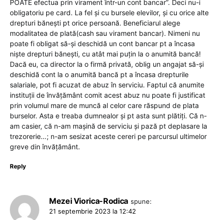
POATE efectua prin virament într-un cont bancar”. Deci nu-i
obligatoriu pe card. La fel și cu bursele elevilor, și cu orice alte
drepturi bănești pt orice persoană. Beneficiarul alege
modalitatea de plată(cash sau virament bancar). Nimeni nu
poate fi obligat să-și deschidă un cont bancar pt a încasa
niște drepturi bănești, cu atât mai puțin la o anumită bancă!
Dacă eu, ca director la o firmă privată, oblig un angajat să-și
deschidă cont la o anumită bancă pt a încasa drepturile
salariale, pot fi acuzat de abuz în serviciu. Faptul că anumite
instituții de învățământ comit acest abuz nu poate fi justificat
prin volumul mare de muncă al celor care răspund de plata
burselor. Asta e treaba dumnealor și pt asta sunt plătiți. Că n-
am casier, că n-am mașină de serviciu și pază pt deplasare la
trezorerie…; n-am sesizat aceste cereri pe parcursul ultimelor
greve din învățământ.
Reply
Mezei Viorica-Rodica
spune:
21 septembrie 2023 la 12:42