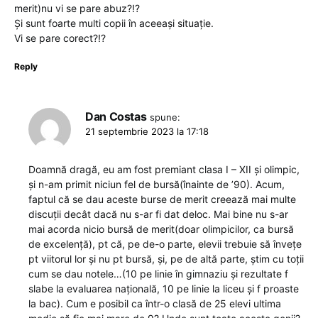
merit)nu vi se pare abuz?!?
Și sunt foarte multi copii în aceeași situație.
Vi se pare corect?!?
Reply
Dan Costas
spune:
21 septembrie 2023 la 17:18
Doamnă dragă, eu am fost premiant clasa I – XII și olimpic,
și n-am primit niciun fel de bursă(înainte de ’90). Acum,
faptul că se dau aceste burse de merit creează mai multe
discuții decât dacă nu s-ar fi dat deloc. Mai bine nu s-ar
mai acorda nicio bursă de merit(doar olimpicilor, ca bursă
de excelență), pt că, pe de-o parte, elevii trebuie să învețe
pt viitorul lor și nu pt bursă, și, pe de altă parte, știm cu toții
cum se dau notele…(10 pe linie în gimnaziu și rezultate f
slabe la evaluarea națională, 10 pe linie la liceu și f proaste
la bac). Cum e posibil ca într-o clasă de 25 elevi ultima