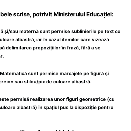
ele scrise, potrivit Ministerului Educației:
 şi/sau maternă sunt permise sublinierile pe text cu
uloare albastră, iar în cazul itemilor care vizează
ă delimitarea propozițiilor în frază, fără a se
ar
.
e Matematică sunt permise marcajele pe figură şi
creion sau stilou/pix de culoare albastră.
ste permisă realizarea unor figuri geometrice (cu
culoare albastră) în spaţiul pus la dispoziţie pentru