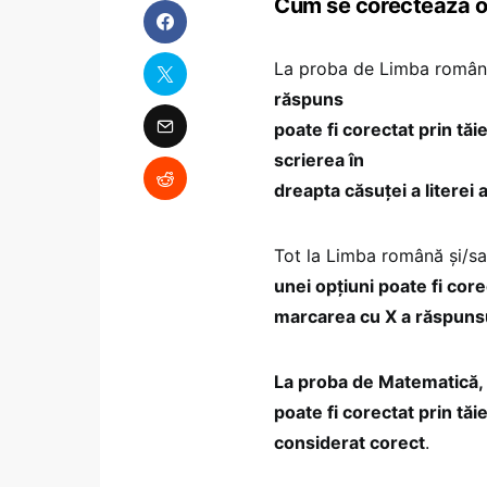
Cum se corectează o 
La proba de Limba român
răspuns
poate fi corectat prin tăie
scrierea în
dreapta căsuţei a literei
Tot la Limba română şi/s
unei opţiuni poate fi core
marcarea cu X a răspunsu
La proba de Matematică, u
poate fi corectat prin tăi
considerat corect
.