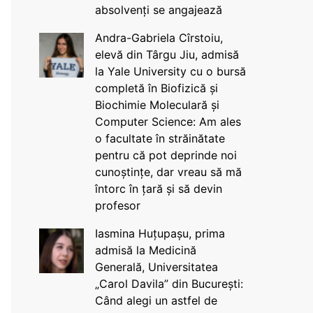
absolvenți se angajează
Andra-Gabriela Cîrstoiu,
elevă din Târgu Jiu, admisă
la Yale University cu o bursă
completă în Biofizică și
Biochimie Moleculară și
Computer Science: Am ales
o facultate în străinătate
pentru că pot deprinde noi
cunoștințe, dar vreau să mă
întorc în țară și să devin
profesor
Iasmina Huțupașu, prima
admisă la Medicină
Generală, Universitatea
„Carol Davila” din București:
Când alegi un astfel de