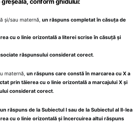
greșeală, conform ghidului:
ă şi/sau maternă,
un răspuns completat în căsuţa de
rea cu o linie orizontală a literei scrise în căsuţă şi
 asociate răspunsului considerat corect
.
au maternă,
un răspuns care constă în marcarea cu X a
ctat prin tăierea cu o linie orizontală a marcajului X şi
lui considerat corect
.
n răspuns de la Subiectul I sau de la Subiectul al II-lea
erea cu o linie orizontală şi încercuirea altui răspuns