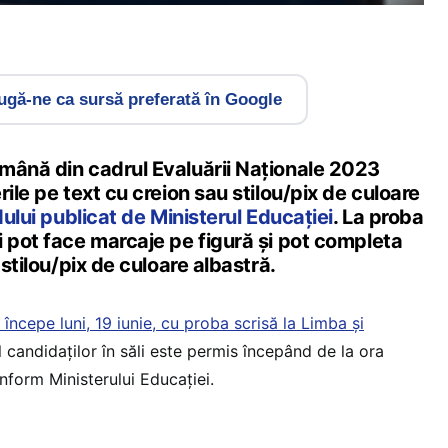
gă-ne ca sursă preferată în Google
mână din cadrul Evaluării Naționale 2023
rile pe text cu creion sau stilou/pix de culoare
ului publicat de Ministerul Educației
. La proba
i pot face marcaje pe figură și pot completa
 stilou/pix de culoare albastră.
ncepe luni, 19 iunie, cu proba scrisă la Limba și
l candidaţilor în săli este permis începând de la ora
nform Ministerului Educației.