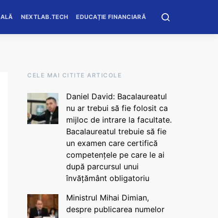
OALĂ
NEXTLAB.TECH
EDUCAȚIE FINANCIARĂ
CELE MAI CITITE ARTICOLE
Daniel David: Bacalaureatul
nu ar trebui să fie folosit ca
mijloc de intrare la facultate.
Bacalaureatul trebuie să fie
un examen care certifică
competențele pe care le ai
după parcursul unui
învățământ obligatoriu
Ministrul Mihai Dimian,
despre publicarea numelor