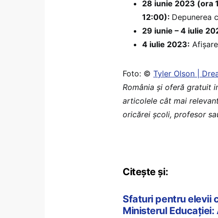
28 iunie 2023 (ora 
12:00):
Depunerea co
29 iunie – 4 iulie 20
4 iulie 2023:
Afișare
Foto: ©
Tyler Olson | Dr
România şi oferă gratuit 
articolele cât mai relevant
oricărei școli, profesor s
Citește și:
Sfaturi pentru elevii
Ministerul Educației: