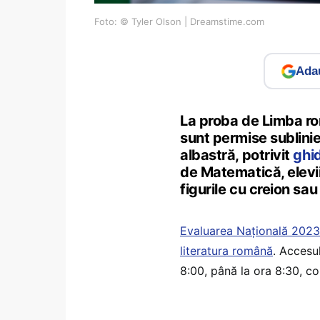
Foto: © Tyler Olson | Dreamstime.com
Adau
La proba de Limba ro
sunt permise sublinie
albastră, potrivit
ghid
de Matematică, elevi
figurile cu creion sau
Evaluarea Națională 2023 î
literatura română
. Accesu
8:00, până la ora 8:30, co