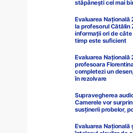
stăpâneşti cel mai bi
Evaluarea Națională 
la profesorul Cătălin
informații ori de câte
timp este suficient
Evaluarea Națională 2
profesoara Florentina 
completezi un desen, 
în rezolvare
Supravegherea audio-
Camerele vor surprinde
susținerii probelor, p
Evaluarea Națională ș