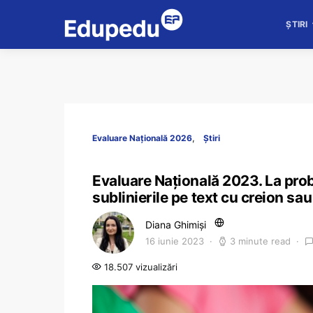
ȘTIRI
Evaluare Națională 2026
Știri
Evaluare Națională 2023. La pr
sublinierile pe text cu creion sau
Diana Ghimiși
16 iunie 2023
3 minute read
18.507 vizualizări