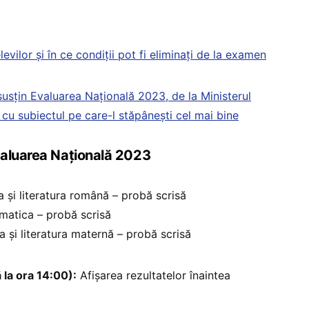
elevilor și în ce condiții pot fi eliminați de la examen
 susțin Evaluarea Națională 2023, de la Ministerul
 cu subiectul pe care-l stăpâneşti cel mai bine
valuarea Națională 2023
 și literatura română – probă scrisă
atica – probă scrisă
 și literatura maternă – probă scrisă
 la ora 14:00):
Afișarea rezultatelor înaintea