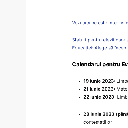
Vezi aici ce este interzis 
Sfaturi pentru elevii care
Educației: Alege să începi
Calendarul pentru E
19 iunie 2023:
Limba
21 iunie 2023:
Matem
22 iunie 2023:
Limba
28 iunie 2023 (până
contestațiilor