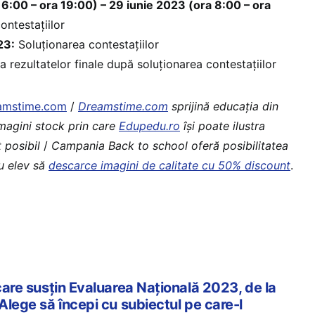
16:00 – ora 19:00) – 29 iunie 2023 (ora 8:00 – ora
ntestațiilor
23:
Soluționarea contestațiilor
a rezultatelor finale după soluționarea contestațiilor
eamstime.com
/
Dreamstime.com
sprijină educaţia din
imagini stock prin care
Edupedu.ro
îşi poate ilustra
 posibil
/
Campania Back to school oferă posibilitatea
au elev să
descarce imagini de calitate cu 50% discount
.
 care susțin Evaluarea Națională 2023, de la
 Alege să începi cu subiectul pe care-l