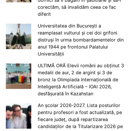
dornici să îi băgăm în șabloane și să-i
corectăm, să invalidăm ceea ce fac
diferit
Universitatea din București a
reamplasat vulturul și cei doi grifoni
distruși în urma bombardamentelor din
anul 1944 pe frontonul Palatului
Universității
ULTIMĂ ORĂ Elevii români au obținut 3
medalii de aur, 2 de argint și 3 de
bronz la Olimpiada Internațională de
Inteligență Artificială – IOAI 2026,
desfășurată în Kazahstan
An școlar 2026-2027. Lista posturilor
pentru profesori a fost actualizată, pe
fiecare județ, după repartizarea
candidaților de la Titularizare 2026 pe