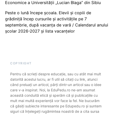
Economice a Universității „Lucian Blaga” din Sibiu
Peste o lună începe școala. Elevii și copiii de
grădiniță încep cursurile și activitățile pe 7
septembrie, după vacanța de vară / Calendarul anului
școlar 2026-2027 și lista vacanțelor
COPYRIGHT
Pentru că scrieți despre educație, sau cu atât mai mult
datorită acestui lucru, ar fi util să citați cu link, atunci
când preluați un articol, părți dintr-un articol sau o idee
care v-a inspirat. Noi, la EduPedu.ro ne-am asumat
această conduită etică și sperăm că și publicațiile cu
mult mai multă experiență vor face la fel. Ne bucurăm
că găsiți subiecte interesante pe Edupedu.ro și suntem
siguri că înțelegeți rugămintea noastră de a cita sursa