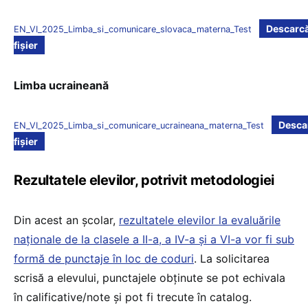
Descarc
EN_VI_2025_Limba_si_comunicare_slovaca_materna_Test
fișier
Limba ucraineană
Desca
EN_VI_2025_Limba_si_comunicare_ucraineana_materna_Test
fișier
Rezultatele elevilor, potrivit metodologiei
Din acest an școlar,
rezultatele elevilor la evaluările
naționale de la clasele a II-a, a IV-a și a VI-a vor fi sub
formă de punctaje în loc de coduri
. La solicitarea
scrisă a elevului, punctajele obținute se pot echivala
în calificative/note și pot fi trecute în catalog.