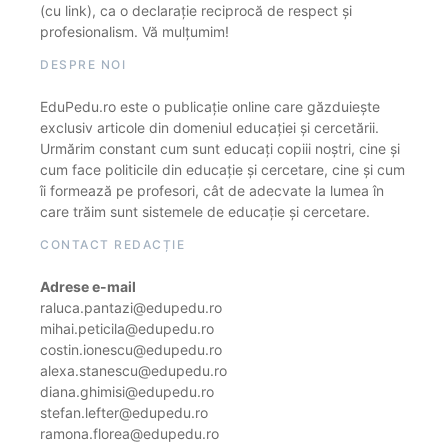
(cu link), ca o declarație reciprocă de respect și
profesionalism. Vă mulțumim!
DESPRE NOI
EduPedu.ro este o publicație online care găzduiește
exclusiv articole din domeniul educației și cercetării.
Urmărim constant cum sunt educați copiii noștri, cine și
cum face politicile din educație și cercetare, cine și cum
îi formează pe profesori, cât de adecvate la lumea în
care trăim sunt sistemele de educație și cercetare.
CONTACT REDACȚIE
Adrese e-mail
raluca.pantazi@edupedu.ro
mihai.peticila@edupedu.ro
costin.ionescu@edupedu.ro
alexa.stanescu@edupedu.ro
diana.ghimisi@edupedu.ro
stefan.lefter@edupedu.ro
ramona.florea@edupedu.ro