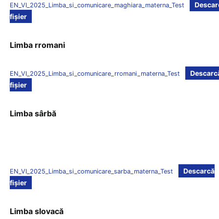
Descar
EN_VI_2025_Limba_si_comunicare_maghiara_materna_Test
fișier
Limba rromani
Descarc
EN_VI_2025_Limba_si_comunicare_rromani_materna_Test
fișier
Limba sârbă
Descarcă
EN_VI_2025_Limba_si_comunicare_sarba_materna_Test
fișier
Limba slovacă