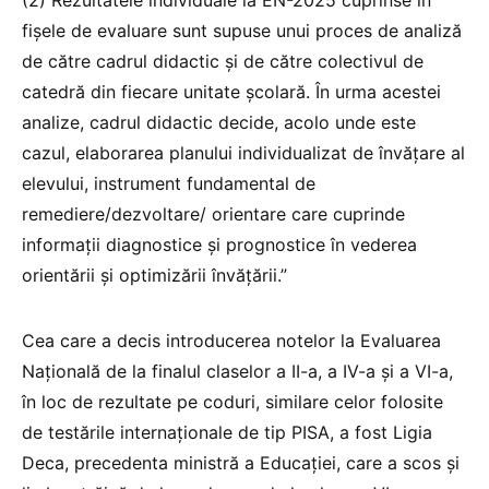
(2) Rezultatele individuale la EN-2025 cuprinse în
fișele de evaluare sunt supuse unui proces de analiză
de către cadrul didactic și de către colectivul de
catedră din fiecare unitate școlară. În urma acestei
analize, cadrul didactic decide, acolo unde este
cazul, elaborarea planului individualizat de învățare al
elevului, instrument fundamental de
remediere/dezvoltare/ orientare care cuprinde
informații diagnostice și prognostice în vederea
orientării și optimizării învățării.”
Cea care a decis introducerea notelor la Evaluarea
Națională de la finalul claselor a II-a, a IV-a și a VI-a,
în loc de rezultate pe coduri, similare celor folosite
de testările internaționale de tip PISA, a fost Ligia
Deca, precedenta ministră a Educației, care a scos și