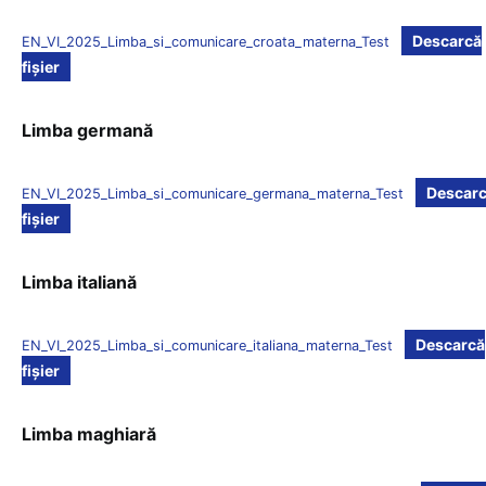
Descarcă
EN_VI_2025_Limba_si_comunicare_croata_materna_Test
fișier
Limba germană
Descar
EN_VI_2025_Limba_si_comunicare_germana_materna_Test
fișier
Limba italiană
Descarcă
EN_VI_2025_Limba_si_comunicare_italiana_materna_Test
fișier
Limba maghiară