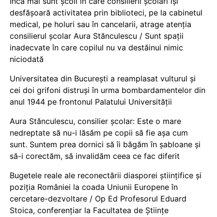
Încă mai sunt școli în care consilierii școlari își
desfășoară activitatea prin biblioteci, pe la cabinetul
medical, pe holuri sau în cancelarii, atrage atenția
consilierul școlar Aura Stănculescu / Sunt spații
inadecvate în care copilul nu va destăinui nimic
niciodată
Universitatea din București a reamplasat vulturul și
cei doi grifoni distruși în urma bombardamentelor din
anul 1944 pe frontonul Palatului Universității
Aura Stănculescu, consilier școlar: Este o mare
nedreptate să nu-i lăsăm pe copii să fie așa cum
sunt. Suntem prea dornici să îi băgăm în șabloane și
să-i corectăm, să invalidăm ceea ce fac diferit
Bugetele reale ale reconectării diasporei științifice și
poziția României la coada Uniunii Europene în
cercetare-dezvoltare / Op Ed Profesorul Eduard
Stoica, conferențiar la Facultatea de Științe