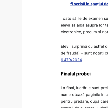
fi scrisă în spațiul 
Toate sălile de examen su
elevii să aibă asupra lor 
electronice, precum și noti
Elevii surprinși cu astfel 
de fraudă) – sunt notați cu
6.479/2024
.
Finalul probei
La final, lucrările sunt prel
numerotează paginile în co
pentru predare, după care