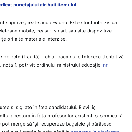
dedicat punctajului atribuit itemului
nt supravegheate audio-video. Este strict interzis ca
telefoane mobile, ceasuri smart sau alte dispozitive
țe ori alte materiale interzise.
de obiecte (fraudă) – chiar dacă nu le folosesc (tentativă
 nota 1, potrivit ordinului ministrului educației
nr.
uate și sigilate în fața candidatului. Elevii își
lțul acestora în fața profesorilor asistenți și semnează
 pot merge să își recupereze bagajele și părăsesc