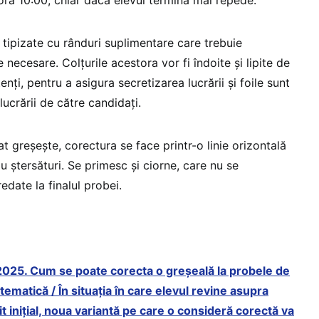
a 10:00, chiar dacă elevul termină mai repede.
oi tipizate cu rânduri suplimentare care trebuie
necesare. Colțurile acestora vor fi îndoite și lipite de
enți, pentru a asigura secretizarea lucrării și foile sunt
ucrării de către candidați.
at greșește, corectura se face printr-o linie orizontală
u ștersături. Se primesc și ciorne, care nu se
edate la finalul probei.
2025. Cum se poate corecta o greșeală la probele de
matică / În situația în care elevul revine asupra
t inițial, noua variantă pe care o consideră corectă va