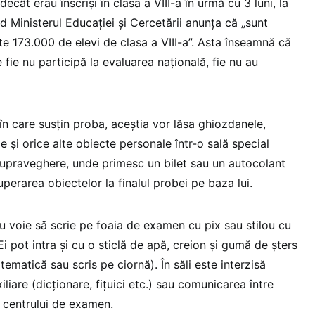
ecât erau înscriși în clasa a VIII-a în urmă cu 3 luni, la
 Ministerul Educației și Cercetării anunța că „sunt
te 173.000 de elevi de clasa a VIII-a”. Asta înseamnă că
fie nu participă la evaluarea națională, fie nu au
a în care susțin proba, aceștia vor lăsa ghiozdanele,
e și orice alte obiecte personale într-o sală special
supraveghere, unde primesc un bilet sau un autocolant
uperarea obiectelor la finalul probei pe baza lui.
u voie să scrie pe foaia de examen cu pix sau stilou cu
Ei pot intra și cu o sticlă de apă, creion și gumă de șters
matică sau scris pe ciornă). În săli este interzisă
iliare (dicționare, fițuici etc.) sau comunicarea între
l centrului de examen.