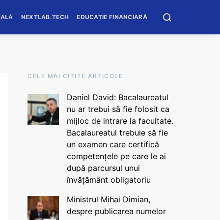
OALĂ
NEXTLAB.TECH
EDUCAȚIE FINANCIARĂ
CELE MAI CITITE ARTICOLE
Daniel David: Bacalaureatul
nu ar trebui să fie folosit ca
mijloc de intrare la facultate.
Bacalaureatul trebuie să fie
un examen care certifică
competențele pe care le ai
după parcursul unui
învățământ obligatoriu
Ministrul Mihai Dimian,
despre publicarea numelor