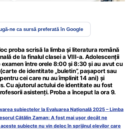
gă-ne ca sursă preferată în Google
 loc proba scrisă la limba și literatura română
ală de la finalul clasei a VIII-a. Adolescenții
e examen între orele 8:00 și 8:30 și au avut cu
 (carte de identitate „buletin”, pașaport sau
pentru cei care nu au împlinit 14 ani) și
. Cu ajutorul actului de identitate au fost
profesorii asistenți. Proba a început la ora 9.
varea subiectelor la Evaluarea Națională 2025 – Limba
fesorul Cătălin Zaman: A fost mai ușor decât ne
ceste subiecte nu vin deloc în sprijinul elevilor care