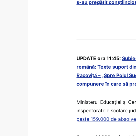
s-au pregătit conștiincio
UPDATE ora 11:45:
Subie
română: Texte suport din
Racoviță – „Spre Polul Sud”
compunere în care să pre
Ministerul Educației și Ce
inspectoratele școlare ju
peste 159.000 de absolvenț