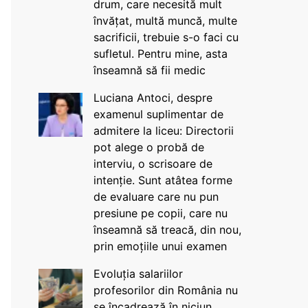
drum, care necesită mult
învățat, multă muncă, multe
sacrificii, trebuie s-o faci cu
sufletul. Pentru mine, asta
înseamnă să fii medic
Luciana Antoci, despre
examenul suplimentar de
admitere la liceu: Directorii
pot alege o probă de
interviu, o scrisoare de
intenție. Sunt atâtea forme
de evaluare care nu pun
presiune pe copii, care nu
înseamnă să treacă, din nou,
prin emoțiile unui examen
Evoluția salariilor
profesorilor din România nu
se încadrează în niciun