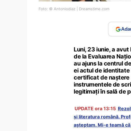
Foto: © Antoniodiaz | Dreamstime.com
Adau
Luni, 23 iunie, a avut
de la Evaluarea Națion
au ajuns la centrul d
ei actul de identitate
certificat de naștere 
instrumentele de scris
legitimați în sală de 
UPDATE ora 13:15
Rezol
și literatura română. Pro
așteptam. Mi-e teamă că a