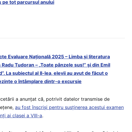
s pe tot parcursul anului
cte Evaluare Națională 2025 – Limba și literatura
 Radu Tudoran – „Toate pânzele sus!” și din Emil
. La subiectul al II-lea, elevii au avut de făcut o
zinte o întâmplare dintr-o excursie
rcetării a anunțat că, potrivit datelor transmise de
dețene,
au fost înscriși pentru susținerea acestui examen
i ai clasei a VIII-a
.