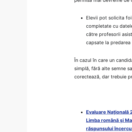
permisă mai devreme de or
Elevii pot solicita f
completate cu datele 
către profesorii asist
capsate la predarea l
În cazul în care un candid
simplă, fără alte semne sa
corectează, dar trebuie pr
Evaluare Națională 
Limba română și Mate
răspunsului încercui