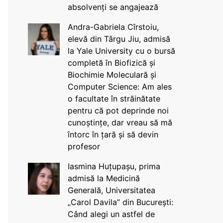
absolvenți se angajează
Andra-Gabriela Cîrstoiu,
elevă din Târgu Jiu, admisă
la Yale University cu o bursă
completă în Biofizică și
Biochimie Moleculară și
Computer Science: Am ales
o facultate în străinătate
pentru că pot deprinde noi
cunoștințe, dar vreau să mă
întorc în țară și să devin
profesor
Iasmina Huțupașu, prima
admisă la Medicină
Generală, Universitatea
„Carol Davila” din București:
Când alegi un astfel de