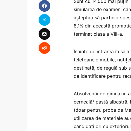
Sunt cu 14.000 mai puțini d
simularea de examen, când
așteptați să participe pes
8,1% din această promoție 
terminat clasa a VIII-a.
Înainte de intrarea în sal
telefoanele mobile, notițel
destinată, de regulă sub 
de identificare pentru rec
Absolvenții de gimnaziu a
cerneală/ pastă albastră. 
(doar pentru proba de Mate
utilizarea de materiale aux
candidați ori cu exterioru