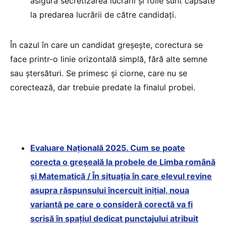
asigura secretizarea lucrării și foile sunt capsate
la predarea lucrării de către candidați.
În cazul în care un candidat greșește, corectura se
face printr-o linie orizontală simplă, fără alte semne
sau ștersături. Se primesc și ciorne, care nu se
corectează, dar trebuie predate la finalul probei.
Evaluare Națională 2025. Cum se poate
corecta o greșeală la probele de Limba română
și Matematică / În situația în care elevul revine
asupra răspunsului încercuit inițial, noua
variantă pe care o consideră corectă va fi
scrisă în spațiul dedicat punctajului atribuit