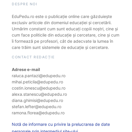
DESPRE NOI
EduPedu.ro este o publicație online care găzduiește
exclusiv articole din domeniul educației și cercetării.
Urmărim constant cum sunt educați copiii noștri, cine și
cum face politicile din educație și cercetare, cine și cum
îi formează pe profesori, cât de adecvate la lumea în
care trăim sunt sistemele de educație și cercetare.
CONTACT REDACȚIE
Adrese e-mail
raluca.pantazi@edupedu.ro
mihai.peticila@edupedu.ro
costin.ionescu@edupedu.ro
alexa.stanescu@edupedu.ro
diana.ghimisi@edupedu.ro
stefan.lefter@edupedu.ro
ramona.florea@edupedu.ro
Notă de informare cu privire la prelucrarea de date
personale prin intermediul site-ului