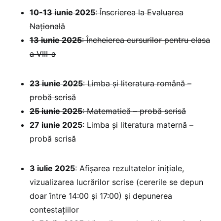
10-13 iunie 2025
: Înscrierea la Evaluarea
Națională
13 iunie 2025
: Încheierea cursurilor pentru clasa
a VIII-a
23 iunie 2025
: Limba și literatura română –
probă scrisă
25 iunie 2025
: Matematică – probă scrisă
27 iunie 2025
: Limba și literatura maternă –
probă scrisă
3 iulie 2025
: Afișarea rezultatelor inițiale,
vizualizarea lucrărilor scrise (cererile se depun
doar între 14:00 și 17:00) și depunerea
contestațiilor