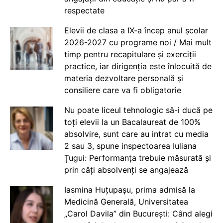
respectate
Elevii de clasa a IX-a încep anul școlar
2026-2027 cu programe noi / Mai mult
timp pentru recapitulare și exerciții
practice, iar dirigenția este înlocuită de
materia dezvoltare personală și
consiliere care va fi obligatorie
Nu poate liceul tehnologic să-i ducă pe
toți elevii la un Bacalaureat de 100%
absolvire, sunt care au intrat cu media
2 sau 3, spune inspectoarea Iuliana
Țugui: Performanța trebuie măsurată și
prin câți absolvenți se angajează
Iasmina Huțupașu, prima admisă la
Medicină Generală, Universitatea
„Carol Davila” din București: Când alegi