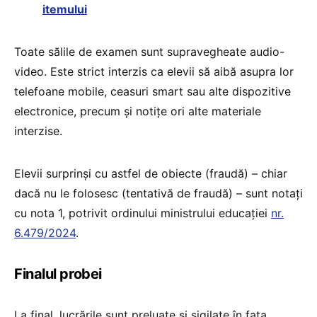
itemului
Toate sălile de examen sunt supravegheate audio-
video. Este strict interzis ca elevii să aibă asupra lor
telefoane mobile, ceasuri smart sau alte dispozitive
electronice, precum și notițe ori alte materiale
interzise.
Elevii surprinși cu astfel de obiecte (fraudă) – chiar
dacă nu le folosesc (tentativă de fraudă) – sunt notați
cu nota 1, potrivit ordinului ministrului educației
nr.
6.479/2024
.
Finalul probei
La final, lucrările sunt preluate și sigilate în fața