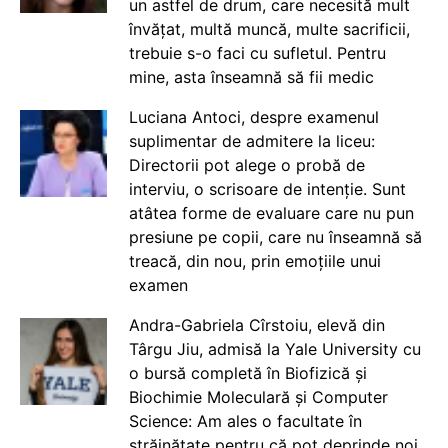
un astfel de drum, care necesită mult
învățat, multă muncă, multe sacrificii,
trebuie s-o faci cu sufletul. Pentru
mine, asta înseamnă să fii medic
Luciana Antoci, despre examenul
suplimentar de admitere la liceu:
Directorii pot alege o probă de
interviu, o scrisoare de intenție. Sunt
atâtea forme de evaluare care nu pun
presiune pe copii, care nu înseamnă să
treacă, din nou, prin emoțiile unui
examen
Andra-Gabriela Cîrstoiu, elevă din
Târgu Jiu, admisă la Yale University cu
o bursă completă în Biofizică și
Biochimie Moleculară și Computer
Science: Am ales o facultate în
străinătate pentru că pot deprinde noi