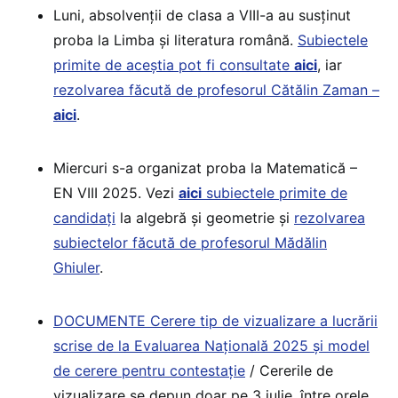
Luni, absolvenții de clasa a VIII-a au susținut
proba la Limba și literatura română.
Subiectele
primite de aceștia pot fi consultate
aici
, iar
rezolvarea făcută de profesorul Cătălin Zaman –
aici
.
Miercuri s-a organizat proba la Matematică –
EN VIII 2025. Vezi
aici
subiectele primite de
candidați
la algebră și geometrie și
rezolvarea
subiectelor făcută de profesorul Mădălin
Ghiuler
.
DOCUMENTE Cerere tip de vizualizare a lucrării
scrise de la Evaluarea Națională 2025 și model
de cerere pentru contestație
/ Cererile de
vizualizare se depun doar pe 3 iulie, între orele