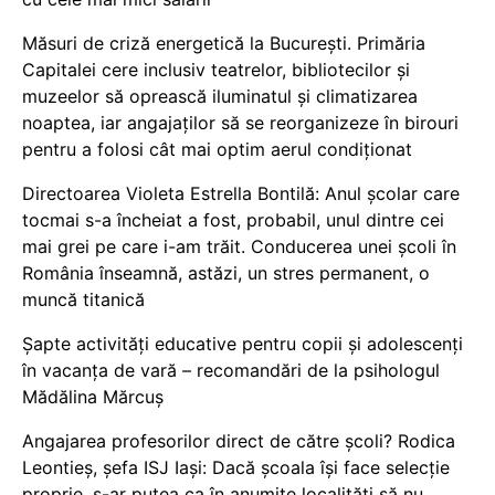
Măsuri de criză energetică la București. Primăria
Capitalei cere inclusiv teatrelor, bibliotecilor și
muzeelor să oprească iluminatul și climatizarea
noaptea, iar angajaților să se reorganizeze în birouri
pentru a folosi cât mai optim aerul condiționat
Directoarea Violeta Estrella Bontilă: Anul școlar care
tocmai s-a încheiat a fost, probabil, unul dintre cei
mai grei pe care i-am trăit. Conducerea unei școli în
România înseamnă, astăzi, un stres permanent, o
muncă titanică
Șapte activități educative pentru copii și adolescenți
în vacanța de vară – recomandări de la psihologul
Mădălina Mărcuș
Angajarea profesorilor direct de către școli? Rodica
Leontieș, șefa ISJ Iași: Dacă școala își face selecție
proprie, s-ar putea ca în anumite localități să nu