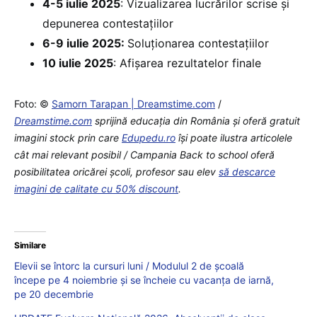
4-5 iulie 2025
: Vizualizarea lucrărilor scrise și
depunerea contestațiilor
6-9 iulie 2025:
Soluționarea contestațiilor
10 iulie 2025
: Afișarea rezultatelor finale
Foto: ©
Samorn Tarapan | Dreamstime.com
/
Dreamstime.com
sprijină educaţia din România şi oferă gratuit
imagini stock prin care
Edupedu.ro
îşi poate ilustra articolele
cât mai relevant posibil / Campania Back to school oferă
posibilitatea oricărei școli, profesor sau elev
să descarce
imagini de calitate cu 50% discount
.
Similare
Elevii se întorc la cursuri luni / Modulul 2 de școală
începe pe 4 noiembrie și se încheie cu vacanța de iarnă,
pe 20 decembrie