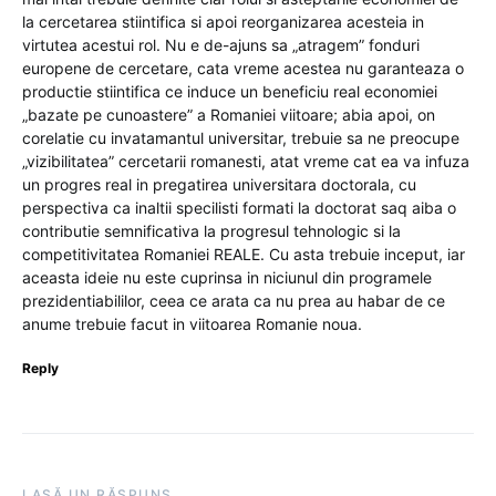
la cercetarea stiintifica si apoi reorganizarea acesteia in
virtutea acestui rol. Nu e de-ajuns sa „atragem” fonduri
europene de cercetare, cata vreme acestea nu garanteaza o
productie stiintifica ce induce un beneficiu real economiei
„bazate pe cunoastere” a Romaniei viitoare; abia apoi, on
corelatie cu invatamantul universitar, trebuie sa ne preocupe
„vizibilitatea” cercetarii romanesti, atat vreme cat ea va infuza
un progres real in pregatirea universitara doctorala, cu
perspectiva ca inaltii specilisti formati la doctorat saq aiba o
contributie semnificativa la progresul tehnologic si la
competitivitatea Romaniei REALE. Cu asta trebuie inceput, iar
aceasta ideie nu este cuprinsa in niciunul din programele
prezidentiabililor, ceea ce arata ca nu prea au habar de ce
anume trebuie facut in viitoarea Romanie noua.
Reply
LASĂ UN RĂSPUNS