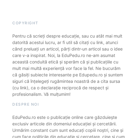
COPYRIGHT
Pentru că scrieți despre educație, sau cu atât mai mult
datorită acestui lucru, ar fi util să citați cu link, atunci
când preluați un articol, părți dintr-un articol sau o idee
care v-a inspirat. Noi, la EduPedu.ro ne-am asumat
această conduită etică și sperăm că și publicațiile cu
mult mai multă experiență vor face la fel. Ne bucurăm
că găsiți subiecte interesante pe Edupedu.ro și suntem
siguri că înțelegeți rugămintea noastră de a cita sursa
(cu link), ca o declarație reciprocă de respect și
profesionalism. Vă mulțumim!
DESPRE NOI
EduPedu.ro este o publicație online care găzduiește
exclusiv articole din domeniul educației și cercetării.
Urmărim constant cum sunt educați copiii noștri, cine și
cum face politicile din educație și cercetare, cine și cum