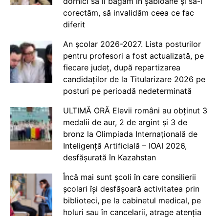
dornici să îi băgăm în șabloane și să-i
corectăm, să invalidăm ceea ce fac
diferit
An școlar 2026-2027. Lista posturilor
pentru profesori a fost actualizată, pe
fiecare județ, după repartizarea
candidaților de la Titularizare 2026 pe
posturi pe perioadă nedeterminată
ULTIMĂ ORĂ Elevii români au obținut 3
medalii de aur, 2 de argint și 3 de
bronz la Olimpiada Internațională de
Inteligență Artificială – IOAI 2026,
desfășurată în Kazahstan
Încă mai sunt școli în care consilierii
școlari își desfășoară activitatea prin
biblioteci, pe la cabinetul medical, pe
holuri sau în cancelarii, atrage atenția