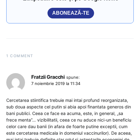
ABONEAZĂ-TE
1 COMMENT
Fratzii Gracchi
spune:
7 noiembrie 2019 la 11:34
Cercetarea stiintifica trebuie mai intai profund reorganizata,
sub doua aspecte cel putin si abia apoi finantata generos din
bani publici. Ceea ce face ea acuma, este, in general, „sa
frece menta”… vizibilitatii, ceea ce nu aduce nici-un beneficiu
celor care dau banii (in afara de foarte putine exceptii, cum
este cercetarea medicala in domeniul vaccinurilor). De aceea,
mai intai trebuie definite clar rolul si asteptarile economiei de