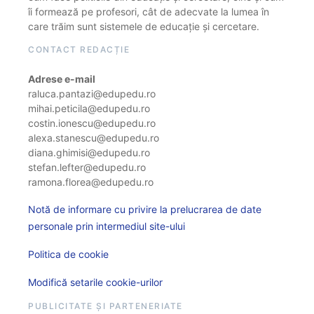
îi formează pe profesori, cât de adecvate la lumea în
care trăim sunt sistemele de educație și cercetare.
CONTACT REDACȚIE
Adrese e-mail
raluca.pantazi@edupedu.ro
mihai.peticila@edupedu.ro
costin.ionescu@edupedu.ro
alexa.stanescu@edupedu.ro
diana.ghimisi@edupedu.ro
stefan.lefter@edupedu.ro
ramona.florea@edupedu.ro
Notă de informare cu privire la prelucrarea de date
personale prin intermediul site-ului
Politica de cookie
Modifică setarile cookie-urilor
PUBLICITATE ȘI PARTENERIATE