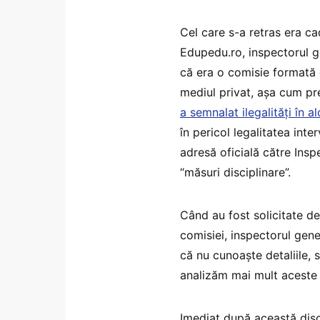
Cel care s-a retras era cad
Edupedu.ro, inspectorul g
că era o comisie formată c
mediul privat, așa cum p
a semnalat ilegalități în a
în pericol legalitatea inter
adresă oficială către Insp
“măsuri disciplinare”.
Când au fost solicitate de
comisiei, inspectorul gene
că nu cunoaște detaliile, s
analizăm mai mult aceste 
Imediat după această disc