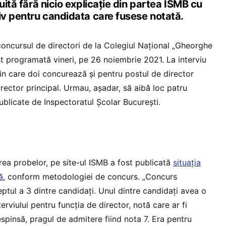
uită fără nicio explicație din partea ISMB cu
iv pentru candidata care fusese notată.
concursul de directori de la Colegiul Național „Gheorghe
st programată vineri, pe 26 noiembrie 2021. La interviu
din care doi concurează și pentru postul de director
irector principal. Urmau, așadar, să aibă loc patru
publicate de Inspectoratul Școlar București.
rea probelor, pe site-ul ISMB a fost publicată
situația
ă
, conform metodologiei de concurs. „Concurs
ptul a 3 dintre candidați. Unul dintre candidați avea o
terviului pentru funcția de director, notă care ar fi
spinsă, pragul de admitere fiind nota 7. Era pentru