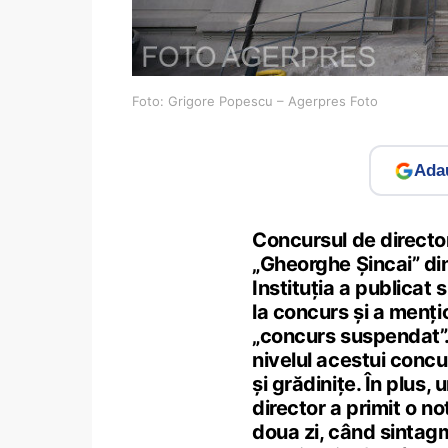
Foto: Grigore Popescu – Agerpres Foto
Adau
Concursul de director
„Gheorghe Șincai” din
Instituția a publicat 
la concurs și a mențio
„concurs suspendat”. 
nivelul acestui concur
și grădinițe. În plus,
director a primit o no
doua zi, când sintagm