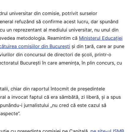
rul universitar din comisie, potrivit surselor
eneral refuzând să confirme acest lucru, dar spunând
u un reprezentant al mediului universitar, nu unul din
revedea metodologia. Reamintim că
Ministerul Educației
lcătuirea comisiilor din București
și din țară, care ar pune
viurilor din concursul de directori de școli, printr-o
ectoratul București în care amenința, în plin concurs, cu
talii, chiar din raportul întocmit de președintele
ral a invocat faptul că era sâmbătă, zi liberă, și a spus
punându-i jurnalistului „
nu cred că este cazul să
aspecte”.
uție cu președinta comisiei pe Capitală,
pe site-ul ISMB