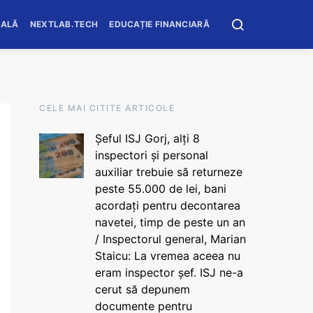
OALĂ
NEXTLAB.TECH
EDUCAȚIE FINANCIARĂ
CELE MAI CITITE ARTICOLE
Șeful ISJ Gorj, alți 8
inspectori și personal
auxiliar trebuie să returneze
peste 55.000 de lei, bani
acordați pentru decontarea
navetei, timp de peste un an
/ Inspectorul general, Marian
Staicu: La vremea aceea nu
eram inspector șef. ISJ ne-a
cerut să depunem
documente pentru