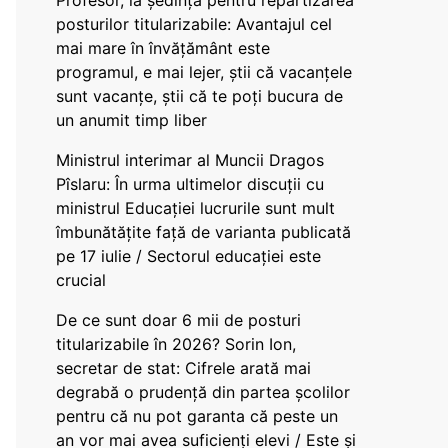
Profesor, la ședința pentru repartizarea
posturilor titularizabile: Avantajul cel
mai mare în învățământ este
programul, e mai lejer, știi că vacanțele
sunt vacanţe, știi că te poți bucura de
un anumit timp liber
Ministrul interimar al Muncii Dragos
Pîslaru: În urma ultimelor discuții cu
ministrul Educației lucrurile sunt mult
îmbunătățite față de varianta publicată
pe 17 iulie / Sectorul educației este
crucial
De ce sunt doar 6 mii de posturi
titularizabile în 2026? Sorin Ion,
secretar de stat: Cifrele arată mai
degrabă o prudență din partea școlilor
pentru că nu pot garanta că peste un
an vor mai avea suficienți elevi / Este și