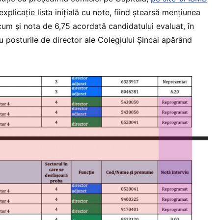
explicație lista inițială cu note, fiind ștearsă mențiunea
um și nota de 6,75 acordată candidatului evaluat, în
u posturile de director ale Colegiului Șincai apărând