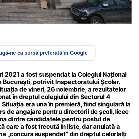
gă-ne ca sursă preferată în Google
i 2021 a fost suspendat la Colegiul Național
 București, potrivit Inspectoratului Școlar.
situația de vineri, 26 noiembrie, a rezultatelor
nat în dreptul colegiului din Sectorul 4
Situația era una în premieră, fiind singulară la
s de angajare pentru directorii de școli, licee
 una dintre candidatele pentru postul de
tă care a fost trecută în liste, dar anulată a
a „concurs suspendat” din dreptul celorlalți