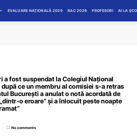
EVALUARE NAȚIONALĂ 2026
BAC 2026
PROFESORI
AI LA ȘC
 a fost suspendat la Colegiul Național
, după ce un membru al comisiei s-a retras
ratul București a anulat o notă acordată de
„dintr-o eroare” și a înlocuit peste noapte
gramat”
No comments