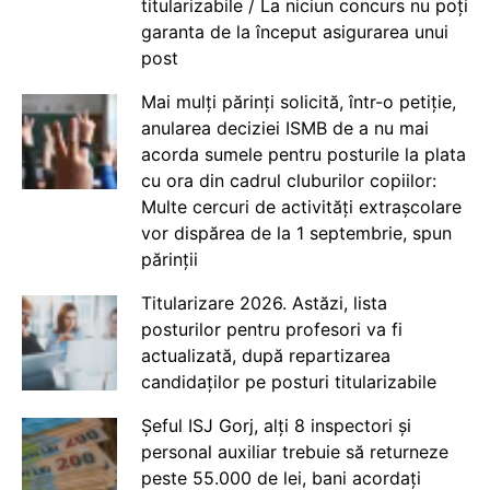
titularizabile / La niciun concurs nu poți
garanta de la început asigurarea unui
post
Mai mulți părinți solicită, într-o petiție,
anularea deciziei ISMB de a nu mai
acorda sumele pentru posturile la plata
cu ora din cadrul cluburilor copiilor:
Multe cercuri de activități extrașcolare
vor dispărea de la 1 septembrie, spun
părinții
Titularizare 2026. Astăzi, lista
posturilor pentru profesori va fi
actualizată, după repartizarea
candidaților pe posturi titularizabile
Șeful ISJ Gorj, alți 8 inspectori și
personal auxiliar trebuie să returneze
peste 55.000 de lei, bani acordați