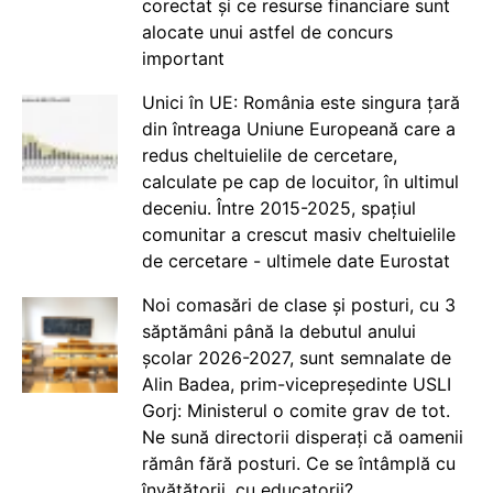
corectat și ce resurse financiare sunt
alocate unui astfel de concurs
important
Unici în UE: România este singura țară
din întreaga Uniune Europeană care a
redus cheltuielile de cercetare,
calculate pe cap de locuitor, în ultimul
deceniu. Între 2015-2025, spațiul
comunitar a crescut masiv cheltuielile
de cercetare - ultimele date Eurostat
Noi comasări de clase și posturi, cu 3
săptămâni până la debutul anului
școlar 2026-2027, sunt semnalate de
Alin Badea, prim-vicepreședinte USLI
Gorj: Ministerul o comite grav de tot.
Ne sună directorii disperați că oamenii
rămân fără posturi. Ce se întâmplă cu
învățătorii, cu educatorii?