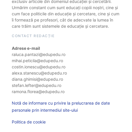
exclusiv articole din domeniul educației și cercetării.
Urmărim constant cum sunt educați copiii noștri, cine și
cum face politicile din educație și cercetare, cine și cum
îi formează pe profesori, cât de adecvate la lumea în
care trăim sunt sistemele de educație și cercetare.
CONTACT REDACȚIE
Adrese e-mail
raluca.pantazi@edupedu.ro
mihai.peticila@edupedu.ro
costin.ionescu@edupedu.ro
alexa.stanescu@edupedu.ro
diana.ghimisi@edupedu.ro
stefan.lefter@edupedu.ro
ramona.florea@edupedu.ro
Notă de informare cu privire la prelucrarea de date
personale prin intermediul site-ului
Politica de cookie