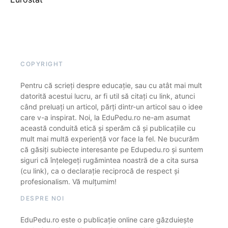
COPYRIGHT
Pentru că scrieți despre educație, sau cu atât mai mult
datorită acestui lucru, ar fi util să citați cu link, atunci
când preluați un articol, părți dintr-un articol sau o idee
care v-a inspirat. Noi, la EduPedu.ro ne-am asumat
această conduită etică și sperăm că și publicațiile cu
mult mai multă experiență vor face la fel. Ne bucurăm
că găsiți subiecte interesante pe Edupedu.ro și suntem
siguri că înțelegeți rugămintea noastră de a cita sursa
(cu link), ca o declarație reciprocă de respect și
profesionalism. Vă mulțumim!
DESPRE NOI
EduPedu.ro este o publicație online care găzduiește