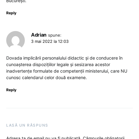
București.
Reply
Adrian
spune:
3 mai 2022 la 12:03
Dovada implicării personalului didactic și de conducere în
cunoașterea dispozițiilor legale și sesizarea acestor
inadvertențe formulate de competenții ministerului, care NU
cunosc calendarul celor două examene.
Reply
LASĂ UN RĂSPUNS
Adresa ta de email nu va fi publicată.
Câmpurile obligatorii