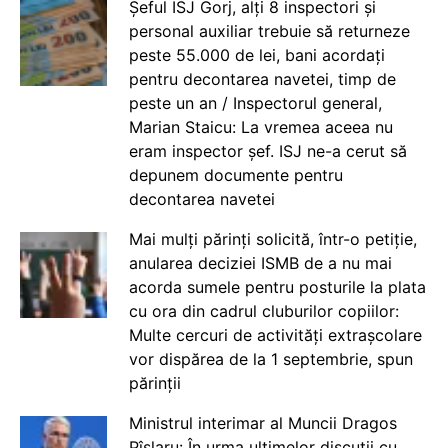
Șeful ISJ Gorj, alți 8 inspectori și
personal auxiliar trebuie să returneze
peste 55.000 de lei, bani acordați
pentru decontarea navetei, timp de
peste un an / Inspectorul general,
Marian Staicu: La vremea aceea nu
eram inspector șef. ISJ ne-a cerut să
depunem documente pentru
decontarea navetei
Mai mulți părinți solicită, într-o petiție,
anularea deciziei ISMB de a nu mai
acorda sumele pentru posturile la plata
cu ora din cadrul cluburilor copiilor:
Multe cercuri de activități extrașcolare
vor dispărea de la 1 septembrie, spun
părinții
Ministrul interimar al Muncii Dragos
Pîslaru: În urma ultimelor discuții cu