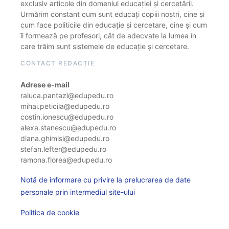
exclusiv articole din domeniul educației și cercetării.
Urmărim constant cum sunt educați copiii noștri, cine și
cum face politicile din educație și cercetare, cine și cum
îi formează pe profesori, cât de adecvate la lumea în
care trăim sunt sistemele de educație și cercetare.
CONTACT REDACȚIE
Adrese e-mail
raluca.pantazi@edupedu.ro
mihai.peticila@edupedu.ro
costin.ionescu@edupedu.ro
alexa.stanescu@edupedu.ro
diana.ghimisi@edupedu.ro
stefan.lefter@edupedu.ro
ramona.florea@edupedu.ro
Notă de informare cu privire la prelucrarea de date
personale prin intermediul site-ului
Politica de cookie