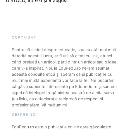
UNTOLD, între 6 și 9 august
COPYRIGHT
Pentru că scrieți despre educație, sau cu atât mai mult
datorită acestui lucru, ar fi util să citați cu link, atunci
când preluați un articol, părți dintr-un articol sau o idee
care v-a inspirat. Noi, la EduPedu.ro ne-am asumat
această conduită etică și sperăm că și publicațiile cu
mult mai multă experiență vor face la fel. Ne bucurăm
că găsiți subiecte interesante pe Edupedu.ro și suntem
siguri că înțelegeți rugămintea noastră de a cita sursa
(cu link), ca o declarație reciprocă de respect și
profesionalism. Vă mulțumim!
DESPRE NOI
EduPedu.ro este o publicație online care găzduiește