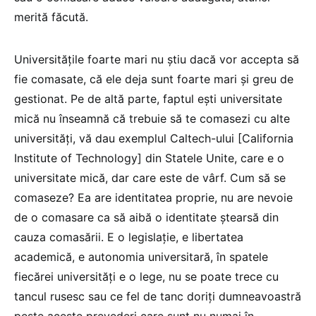
merită făcută.
Universitățile foarte mari nu știu dacă vor accepta să
fie comasate, că ele deja sunt foarte mari și greu de
gestionat. Pe de altă parte, faptul ești universitate
mică nu înseamnă că trebuie să te comasezi cu alte
universități, vă dau exemplul Caltech-ului [California
Institute of Technology] din Statele Unite, care e o
universitate mică, dar care este de vârf. Cum să se
comaseze? Ea are identitatea proprie, nu are nevoie
de o comasare ca să aibă o identitate ștearsă din
cauza comasării. E o legislație, e libertatea
academică, e autonomia universitară, în spatele
fiecărei universități e o lege, nu se poate trece cu
tancul rusesc sau ce fel de tanc doriți dumneavoastră
peste aceste prevederi care sunt nu numai în