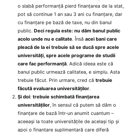
o slabă performanță pierd finanțarea de la stat,
pot să continue 1 an sau 3 ani cu finanțare, dar
cu finanțare pe bază de taxe, nu din banul
public.
Deci regula este: nu dăm banul public
acolo unde nu e calitate
. Însă
acei bani care
pleacă de la ei trebuie să se ducă spre acele
universități, spre acele programe de studii
care fac performanță
. Adică ideea este că
banul public urmează calitatea, e simplu. Asta
trebuie făcut. Prin urmare, cred că
trebuie
făcută evaluarea universităților
.
Și doi
:
trebuie schimbată finanțarea
universităților
, în sensul că putem să dăm o
finanțare de bază într-un anumit cuantum –
aceeași la toate universitățile de același tip și
apoi o finanțare suplimentară care diferă