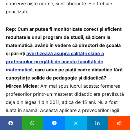
conserve niște norme, sunt aberante. Ele trebuie
penalizate.
Rep: Cum ar putea fi monitorizate corect și eficient
rezultatele unui program de studii, să zicem la
matematică, având în vedere că directori de școală
și părinți
avertizează asupra calității slabe a
profesorilor pregătiți de aceste facultăți de
matematică
, care aduc pe piață cadre didactice fără
cunoștințe solide de pedagogie și didactică?
Mircea Miclea:
Am mai spus lucrul acesta: formarea
profesorilor printr-un masterat didactic era prevăzută
deja din legea 1 din 2011, adică de 15 ani. Nu a fost
luată în seamă. Această aplicare a prevederilor legii
ar fi rezolvat problema, pentru că acolo era scris
următorul: se creează masteratul didactic care era