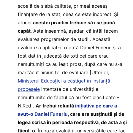
școală de slabă calitate, primeai aceeași
finanțare de la stat, ceea ce este incorect. Și
atunci
acestei practici trebuie să i se pună
capăt
. Asta înseamnă, așadar, că întâi facem
evaluarea programelor de studii. Această
evaluare a aplicat-o o dată Daniel Funeriu și a
fost dat în judecată de toți cei care erau
nemulțumiți că au ieșit prost, după care nu s-a
mai făcut niciun fel de evaluare [Ulterior,
Ministerul Educației a câștigat în instanță
procesele
intentate de universitățile
nemulțumite de faptul că au fost clasificate –
N.Red].
Ar trebui reluată
inițiativa pe care a
avut-o Daniel Funeriu
, care era susținută și de
legea scrisă în perioada respectivă, de asta a și
făcut-o.
În baza evaluării, universitățile care fac