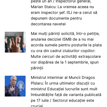
peste un an / Inspectorul general,
Marian Staicu: La vremea aceea nu
eram inspector șef. ISJ ne-a cerut să
depunem documente pentru
decontarea navetei
Mai mulți părinți solicită, într-o petiție,
anularea deciziei ISMB de a nu mai
acorda sumele pentru posturile la plata
cu ora din cadrul cluburilor copiilor:
Multe cercuri de activități extrașcolare
vor dispărea de la 1 septembrie, spun
părinții
Ministrul interimar al Muncii Dragos
Pîslaru: În urma ultimelor discuții cu
ministrul Educației lucrurile sunt mult
îmbunătățite față de varianta publicată
pe 17 iulie / Sectorul educației este
crucial