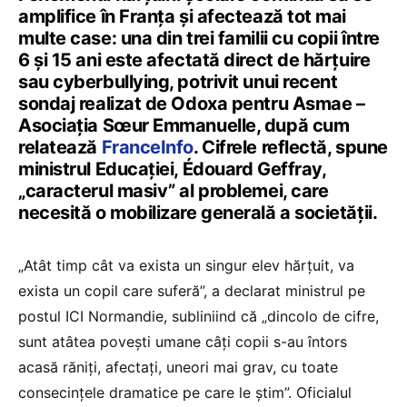
amplifice în Franța și afectează tot mai
multe case: una din trei familii cu copii între
6 și 15 ani este afectată direct de hărțuire
sau cyberbullying, potrivit unui recent
sondaj realizat de Odoxa pentru Asmae –
Asociația Sœur Emmanuelle, după cum
relatează
FranceInfo
. Cifrele reflectă, spune
ministrul Educației, Édouard Geffray,
„caracterul masiv” al problemei, care
necesită o mobilizare generală a societății.
„Atât timp cât va exista un singur elev hărțuit, va
exista un copil care suferă”, a declarat ministrul pe
postul ICI Normandie, subliniind că „dincolo de cifre,
sunt atâtea povești umane câți copii s-au întors
acasă răniți, afectați, uneori mai grav, cu toate
consecințele dramatice pe care le știm”. Oficialul