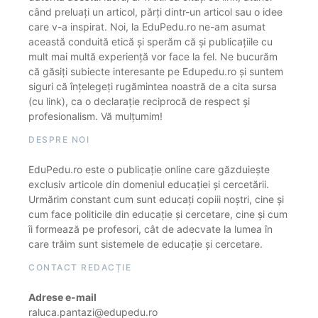
când preluați un articol, părți dintr-un articol sau o idee
care v-a inspirat. Noi, la EduPedu.ro ne-am asumat
această conduită etică și sperăm că și publicațiile cu
mult mai multă experiență vor face la fel. Ne bucurăm
că găsiți subiecte interesante pe Edupedu.ro și suntem
siguri că înțelegeți rugămintea noastră de a cita sursa
(cu link), ca o declarație reciprocă de respect și
profesionalism. Vă mulțumim!
DESPRE NOI
EduPedu.ro este o publicație online care găzduiește
exclusiv articole din domeniul educației și cercetării.
Urmărim constant cum sunt educați copiii noștri, cine și
cum face politicile din educație și cercetare, cine și cum
îi formează pe profesori, cât de adecvate la lumea în
care trăim sunt sistemele de educație și cercetare.
CONTACT REDACȚIE
Adrese e-mail
raluca.pantazi@edupedu.ro