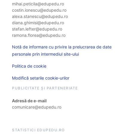
mihai.peticila@edupedu.ro
costin.ionescu@edupedu.ro
alexa.stanescu@edupedu.ro
diana.ghimisi@edupedu.ro
stefan.lefter@edupedu.ro
ramona.florea@edupedu.ro
Notă de informare cu privire la prelucrarea de date
personale prin intermediul site-ului
Politica de cookie
Modifică setarile cookie-urilor
PUBLICITATE ȘI PARTENERIATE
Adresă de e-mail
comunicare@edupedu.ro
STATISTICI EDUPEDU.RO