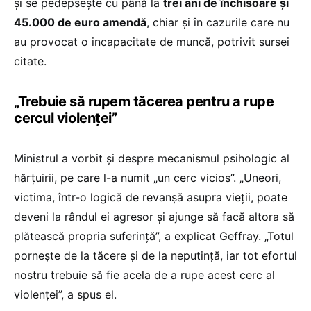
și se pedepsește cu până la
trei ani de închisoare și
45.000 de euro amendă
, chiar și în cazurile care nu
au provocat o incapacitate de muncă, potrivit sursei
citate.
„Trebuie să rupem tăcerea pentru a rupe
cercul violenței”
Ministrul a vorbit și despre mecanismul psihologic al
hărțuirii, pe care l-a numit „un cerc vicios”. „Uneori,
victima, într-o logică de revanșă asupra vieții, poate
deveni la rândul ei agresor și ajunge să facă altora să
plătească propria suferință”, a explicat Geffray. „Totul
pornește de la tăcere și de la neputință, iar tot efortul
nostru trebuie să fie acela de a rupe acest cerc al
violenței”, a spus el.