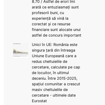
8.70 / Astfel de erori îmi
arată ce entuziasmați sunt
profesorii buni, cu
experiență să vină la
corectat și ce resurse
financiare sunt alocate unui
astfel de concurs important
Unici în UE: România este
singura țară din întreaga
Uniune Europeană care a
redus cheltuielile de
cercetare, calculate pe cap
de locuitor, în ultimul
deceniu. Între 2015-2025,
spațiul comunitar a crescut
masiv cheltuielile de
cercetare - ultimele date
Eurostat