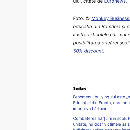
ului, citate de
Euronews
.
Foto: ©
Monkey Business
educaţia din România şi o
ilustra articolele cât mai 
posibilitatea oricărei șco
50% discount
.
Similare
Fenomenul bullyingului este „ma
Educației din Franța, care a
împotriva hărțuirii
Combaterea hărțuirii în școli. 
unitate, nu doar victimele să 
bullyingul online petrecut între 