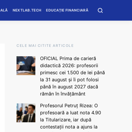
OALĂ
NEXTLAB.TECH
EDUCAȚIE FINANCIARĂ
CELE MAI CITITE ARTICOLE
OFICIAL Prima de carieră
didactică 2026: profesorii
primesc cei 1.500 de lei până
la 31 august și îi pot folosi
până în august 2027 dacă
rămân în învățământ
Profesorul Petruț Rizea: O
profesoară a luat nota 4.90
la Titularizare, iar după
contestații nota a ajuns la