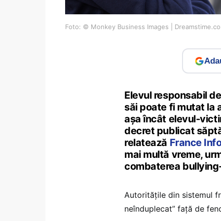
Foto: © Monkey Business Images | Dreamstime.c
Adau
Elevul responsabil d
săi poate fi mutat la 
așa încât elevul-victi
decret publicat săptă
relatează
France Inf
mai multă vreme, urmă
combaterea bullying-ul
Autoritățile din sistemul
neînduplecat” față de feno