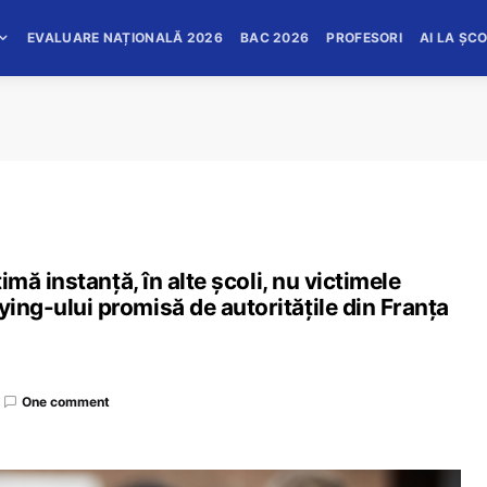
EVALUARE NAȚIONALĂ 2026
BAC 2026
PROFESORI
AI LA ȘC
timă instanță, în alte școli, nu victimele
ying-ului promisă de autoritățile din Franța
One comment