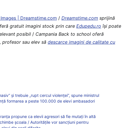
 Images | Dreamstime.com
/
Dreamstime.com
sprijină
feră gratuit imagini stock prin care
Edupedu.ro
îşi poate
relevant posibil
/
Campania Back to school oferă
li, profesor sau elev să
descarce imagini de calitate cu
siv” și trebuie „rupt cercul violenței”, spune ministrul
nunță formarea a peste 100.000 de elevi ambasadori
Franța propune ca elevii agresori să fie mutați în altă
schimbe școala / Autoritățile vor sancțiuni pentru
elevi din școli diferite