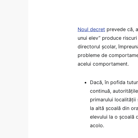
Noul decret
prevede că, a
unui elev” produce riscuri
directorul școlar, împreun
probleme de comportamen
acelui comportament.
Dacă, în pofida tut
continuă, autoritățil
primarului localităț
la altă școală din or
elevului la o școală 
acolo.