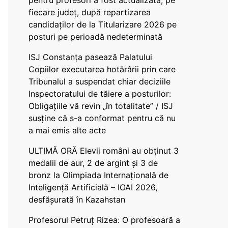
pentru profesori a fost actualizată, pe
fiecare județ, după repartizarea
candidaților de la Titularizare 2026 pe
posturi pe perioadă nedeterminată
ISJ Constanța pasează Palatului
Copiilor executarea hotărârii prin care
Tribunalul a suspendat chiar deciziile
Inspectoratului de tăiere a posturilor:
Obligațiile vă revin „în totalitate” / ISJ
susține că s-a conformat pentru că nu
a mai emis alte acte
ULTIMĂ ORĂ Elevii români au obținut 3
medalii de aur, 2 de argint și 3 de
bronz la Olimpiada Internațională de
Inteligență Artificială – IOAI 2026,
desfășurată în Kazahstan
Profesorul Petruț Rizea: O profesoară a