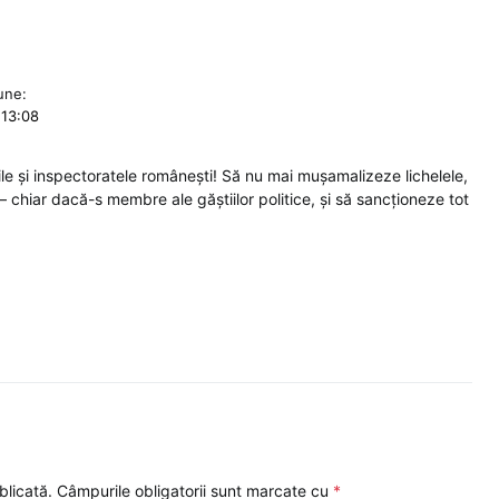
une:
 13:08
lile și inspectoratele românești! Să nu mai mușamalizeze lichelele,
– chiar dacă-s membre ale găștiilor politice, și să sancționeze tot
blicată.
Câmpurile obligatorii sunt marcate cu
*