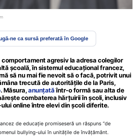
om
gă-ne ca sursă preferată în Google
e comportament agresiv la adresa colegilor
altă școală, în sistemul educațional francez,
mă să nu mai fie nevoit să o facă, potrivit unui
mâna trecută de autoritățile de la Paris,
o
. Măsura,
anunțată
într-o formă sau alta de
rește combaterea hărțuirii în școli, inclusiv
ui online între elevi din școli diferite.
 francez de educație promiseseră un răspuns “de
menul bullying-ului în unitățile de învățământ.