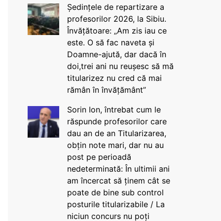
Ședințele de repartizare a
profesorilor 2026, la Sibiu.
Învățătoare: „Am zis iau ce
este. O să fac naveta și
Doamne-ajută, dar dacă în
doi,trei ani nu reușesc să mă
titularizez nu cred că mai
rămân în învățământ”
Sorin Ion, întrebat cum le
răspunde profesorilor care
dau an de an Titularizarea,
obțin note mari, dar nu au
post pe perioadă
nedeterminată: În ultimii ani
am încercat să ținem cât se
poate de bine sub control
posturile titularizabile / La
niciun concurs nu poți