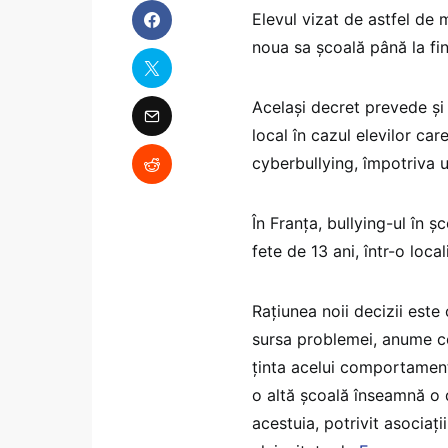
Elevul vizat de astfel de 
noua sa școală până la fin
Același decret prevede și 
local în cazul elevilor car
cyberbullying, împotriva un
În Franța, bullying-ul în ș
fete de 13 ani, într-o local
Rațiunea noii decizii este
sursa problemei, anume co
ținta acelui comportament
o altă școală înseamnă o du
acestuia, potrivit asociaț