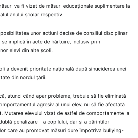
măsuri va fi vizat de măsuri educaționale suplimentare la
alul anului școlar respectiv.
posibilitatea unor acțiuni decise de consiliul disciplinar
e se implică în acte de hărțuire, inclusiv prin
or elevi din alte școli.
coli a devenit prioritate națională după sinuciderea unei
itate din nordul țării.
 că, atunci când apar probleme, trebuie să fie eliminată
mportamentul agresiv al unui elev, nu să fie afectată
. Mutarea elevului vizat de astfel de comportamente la
blă penalizare – a copilului, dar și a părinților
iilor care au promovat măsuri dure împotriva bullying-