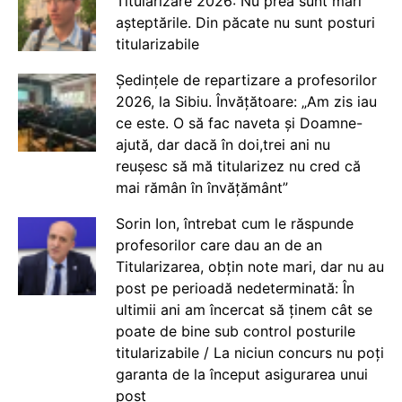
Titularizare 2026: Nu prea sunt mari
așteptările. Din păcate nu sunt posturi
titularizabile
Ședințele de repartizare a profesorilor
2026, la Sibiu. Învățătoare: „Am zis iau
ce este. O să fac naveta și Doamne-
ajută, dar dacă în doi,trei ani nu
reușesc să mă titularizez nu cred că
mai rămân în învățământ”
Sorin Ion, întrebat cum le răspunde
profesorilor care dau an de an
Titularizarea, obțin note mari, dar nu au
post pe perioadă nedeterminată: În
ultimii ani am încercat să ținem cât se
poate de bine sub control posturile
titularizabile / La niciun concurs nu poți
garanta de la început asigurarea unui
post