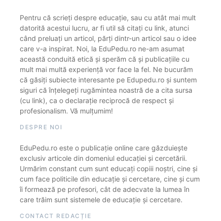
Pentru că scrieți despre educație, sau cu atât mai mult
datorită acestui lucru, ar fi util să citați cu link, atunci
când preluați un articol, părți dintr-un articol sau o idee
care v-a inspirat. Noi, la EduPedu.ro ne-am asumat
această conduită etică și sperăm că și publicațiile cu
mult mai multă experiență vor face la fel. Ne bucurăm
că găsiți subiecte interesante pe Edupedu.ro și suntem
siguri că înțelegeți rugămintea noastră de a cita sursa
(cu link), ca o declarație reciprocă de respect și
profesionalism. Vă mulțumim!
DESPRE NOI
EduPedu.ro este o publicație online care găzduiește
exclusiv articole din domeniul educației și cercetării.
Urmărim constant cum sunt educați copiii noștri, cine și
cum face politicile din educație și cercetare, cine și cum
îi formează pe profesori, cât de adecvate la lumea în
care trăim sunt sistemele de educație și cercetare.
CONTACT REDACȚIE