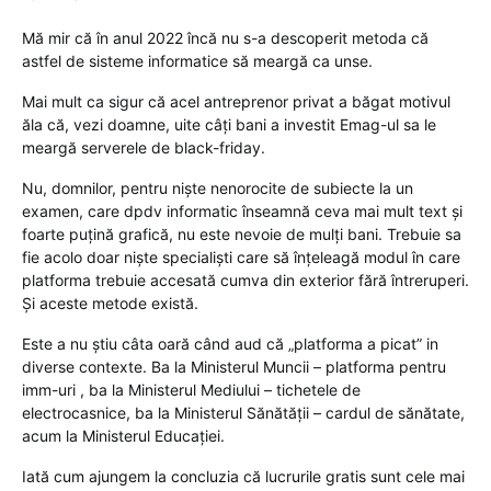
Mă mir că în anul 2022 încă nu s-a descoperit metoda că
astfel de sisteme informatice să meargă ca unse.
Mai mult ca sigur că acel antreprenor privat a băgat motivul
ăla că, vezi doamne, uite câți bani a investit Emag-ul sa le
meargă serverele de black-friday.
Nu, domnilor, pentru niște nenorocite de subiecte la un
examen, care dpdv informatic înseamnă ceva mai mult text și
foarte puțină grafică, nu este nevoie de mulți bani. Trebuie sa
fie acolo doar niște specialiști care să înțeleagă modul în care
platforma trebuie accesată cumva din exterior fără întreruperi.
Și aceste metode există.
Este a nu știu câta oară când aud că „platforma a picat” in
diverse contexte. Ba la Ministerul Muncii – platforma pentru
imm-uri , ba la Ministerul Mediului – tichetele de
electrocasnice, ba la Ministerul Sănătății – cardul de sănătate,
acum la Ministerul Educației.
Iată cum ajungem la concluzia că lucrurile gratis sunt cele mai