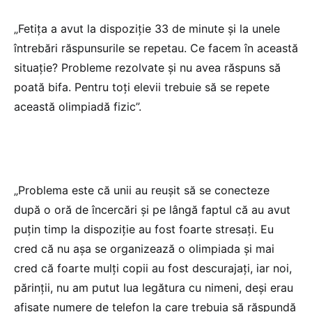
„Fetița a avut la dispoziție 33 de minute și la unele
întrebări răspunsurile se repetau. Ce facem în această
situație? Probleme rezolvate și nu avea răspuns să
poată bifa. Pentru toți elevii trebuie să se repete
această olimpiadă fizic”.
„Problema este că unii au reușit să se conecteze
după o oră de încercări și pe lângă faptul că au avut
puțin timp la dispoziție au fost foarte stresați. Eu
cred că nu așa se organizează o olimpiada și mai
cred că foarte mulți copii au fost descurajați, iar noi,
părinții, nu am putut lua legătura cu nimeni, deși erau
afișate numere de telefon la care trebuia să răspundă