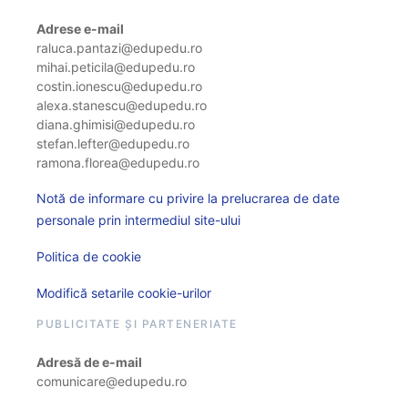
Adrese e-mail
raluca.pantazi@edupedu.ro
mihai.peticila@edupedu.ro
costin.ionescu@edupedu.ro
alexa.stanescu@edupedu.ro
diana.ghimisi@edupedu.ro
stefan.lefter@edupedu.ro
ramona.florea@edupedu.ro
Notă de informare cu privire la prelucrarea de date
personale prin intermediul site-ului
Politica de cookie
Modifică setarile cookie-urilor
PUBLICITATE ȘI PARTENERIATE
Adresă de e-mail
comunicare@edupedu.ro