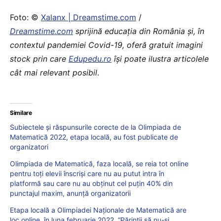
Foto: ©
Xalanx | Dreamstime.com
/
Dreamstime.com
sprijină educaţia din România şi, în
contextul pandemiei Covid-19, oferă gratuit imagini
stock prin care
Edupedu.ro
îşi poate ilustra articolele
cât mai relevant posibil
.
Similare
Subiectele și răspunsurile corecte de la Olimpiada de
Matematică 2022, etapa locală, au fost publicate de
organizatori
Olimpiada de Matematică, faza locală, se reia tot online
pentru toți elevii înscriși care nu au putut intra în
platformă sau care nu au obținut cel puțin 40% din
punctajul maxim, anunță organizatorii
Etapa locală a Olimpiadei Naționale de Matematică are
loc online, în luna februarie 2022. “Părinții să nu-și