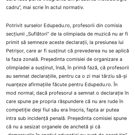
cadru”, mai scrie în actul normativ.
Potrivit surselor Edupedu.ro, profesorii din comisia
secțiunii „Suflători” de la olimpiada de muzică nu ar fi
primit să semneze aceste declarații, la presiunea lui
Petrișor, care ar fi susținut că prevederea nu se aplică
la faza zonală. Președinta comisiei de organizare a
olimpiadei a susținut, însă, în primă fază, că profesorii
au semnat declarațiile, pentru ca o zi mai târziu să-și
nuanțeze afirmațiile făcute pentru Edupedu.ro. În
mod normal, dacă profesorul a semnat o declarație în
care spune pe propria răspundere că nu are rude în
competiție deși fiul său era înscris, fapta ar putea
intra sub incidență penală. Președinta comisiei spune
că nu a sesizat organele de anchetă și că