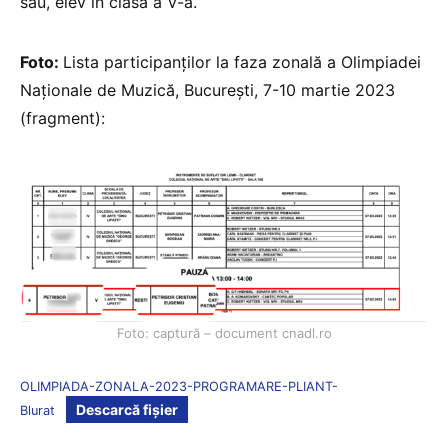
său, elev în clasa a V-a.
Foto:
Lista participanților la faza zonală a Olimpiadei
Naționale de Muzică, București, 7-10 martie 2023
(fragment):
Foto: captură – document cnadl.ro
OLIMPIADA-ZONALA-2023-PROGRAMARE-PLIANT-
Descarcă fișier
Blurat