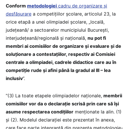
Conform
metodologiei
cadru de organizare și
desfășurare
a competiţiilor şcolare, articolul 23, la
orice etapă a unei olimpiadei școlare, „locală,
judeţeană/ a sectoarelor municipiului Bucureşti,
interjudeţeană/regională şi naţională,
nu pot fi
membri ai comisiilor de organizare şi evaluare şi de
soluţionare a contestaţiilor, respectiv ai Comisiei
centrale a olimpiadei, cadrele didactice care au în
competiţie rude şi afini până la gradul al III – lea
inclusiv
”.
”(3) La toate etapele olimpiadelor naţionale,
membrii
comisiilor vor da o declarație scrisă prin care să își
asume respectarea condiţiilor
menţionate la alin. (1)
și (2). Modelul declaraţiei este prezentat în anexa,
care face parte integrantă din prezenta metodologie-