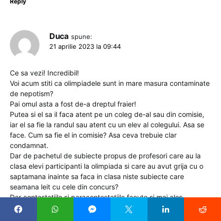
Reply
Duca
spune:
21 aprilie 2023 la 09:44
Ce sa vezi! Incredibil!
Voi acum stiti ca olimpiadele sunt in mare masura contaminate
de nepotism?
Pai omul asta a fost de-a dreptul fraier!
Putea si el sa il faca atent pe un coleg de-al sau din comisie,
iar el sa fie la randul sau atent cu un elev al colegului. Asa se
face. Cum sa fie el in comisie? Asa ceva trebuie clar
condamnat.
Dar de pachetul de subiecte propus de profesori care au la
clasa elevi participanti la olimpiada si care au avut grija cu o
saptamana inainte sa faca in clasa niste subiecte care
seamana leit cu cele din concurs?
Dar contestatiile si paracontestatiile facute si mai ales
rezolvate „noaptea ca hotii”
Aruncati o privire peste OJ de matematica si vedeti ca sunt