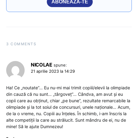
ABONEAZĂ-TE
3 COMMENTS
NICOLAE
spune:
21 aprilie 2023 la 14:29
Ha! Ce „noutate”… Eu nu-mi mai trimit copiii/elevii la olimpiade
din cauză că nu sunt… „târgoveț”… Cândva, am avut și eu
copii care au obținut, chiar „pe bune”, rezultate remarcabile la
olimpiade și la tot soiul de concursuri, unele naționale… Acum,
de la o vreme, nu. Copiii au înțeles. În schimb, i-am înscris la
alte competiții la care au strălucit. Sunt mândru de ei, nu de
mine! Să le ajute Dumnezeu!