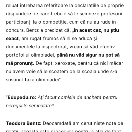
reluat întrebarea referitoare la declarațiile pe proprie
răspundere pe care trebuie să le semneze profesorii
participanți la o competiție, cum că nu au rude în
concurs. Bentz a precizat că, „
în acest caz, nu știu
exact,
am rugat frumos să ni se aducă și
documentele la inspectorat, vreau să văd efectiv
portofoliul olimpiadei,
până nu văd sigur nu pot să
mă pronunț.
De fapt, xeroxate, pentru că nici măcar
nu avem voie să le scoatem de la școala unde s-a
susținut faza olimpiadei”.
”
Edupedu.ro:
Ați făcut comisie de anchetă pentru
neregulile semnalate?
Teodora Bentz:
Deocamdată am cerut niște note de
relații, aceasta este procedura pentru a afla de fapt