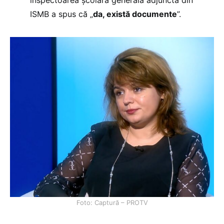
inspectoarea școlară generală adjunctă din
ISMB a spus că „
da, există documente
”.
Foto: Captură – PROTV