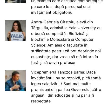
un examen care certifică competențele
pe care le ai după parcursul unui
învățământ obligatoriu
Andra-Gabriela Cîrstoiu, elevă din
Târgu Jiu, admisă la Yale University cu
o bursă completă în Biofizică și
Biochimie Moleculară și Computer
Science: Am ales o facultate în
străinătate pentru că pot deprinde noi
cunoștințe, dar vreau să mă întorc în
țară și să devin profesor
Vicepremierul Tanczos Barna: Dacă
învățământul nu se rezolvă, pică toată
legea salarizării / Sunt mai multe
promisiuni din partea Guvernului către
angajații din educație și nu par a fi
respectate