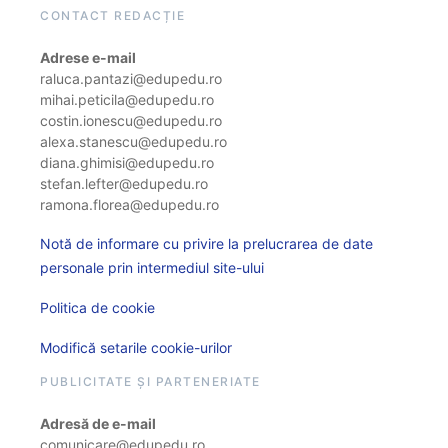
CONTACT REDACȚIE
Adrese e-mail
raluca.pantazi@edupedu.ro
mihai.peticila@edupedu.ro
costin.ionescu@edupedu.ro
alexa.stanescu@edupedu.ro
diana.ghimisi@edupedu.ro
stefan.lefter@edupedu.ro
ramona.florea@edupedu.ro
Notă de informare cu privire la prelucrarea de date
personale prin intermediul site-ului
Politica de cookie
Modifică setarile cookie-urilor
PUBLICITATE ȘI PARTENERIATE
Adresă de e-mail
comunicare@edupedu.ro