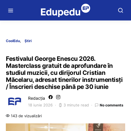
CoolEdu
Știri
Festivalul George Enescu 2026.
Masterclass gratuit de aprofundare în
studiul muzicii, cu dirijorul Cristian
Măcelaru, adresat tinerilor instrumentisți
/ Înscrieri deschise până pe 30 iunie
Redacția
18 iunie 2026
3 minute read
No comments
143 de vizualizări