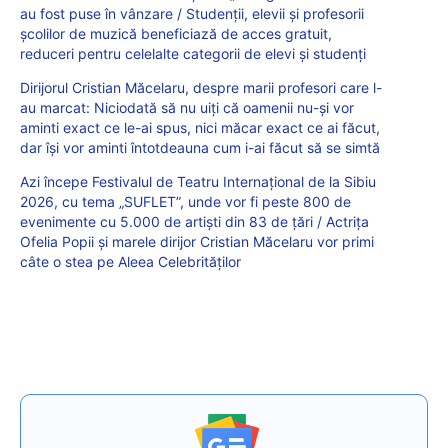
au fost puse în vânzare / Studenții, elevii și profesorii
școlilor de muzică beneficiază de acces gratuit,
reduceri pentru celelalte categorii de elevi și studenți
Dirijorul Cristian Măcelaru, despre marii profesori care l-
au marcat: Niciodată să nu uiți că oamenii nu-și vor
aminti exact ce le-ai spus, nici măcar exact ce ai făcut,
dar își vor aminti întotdeauna cum i-ai făcut să se simtă
Azi începe Festivalul de Teatru Internațional de la Sibiu
2026, cu tema „SUFLET”, unde vor fi peste 800 de
evenimente cu 5.000 de artiști din 83 de țări / Actrița
Ofelia Popii și marele dirijor Cristian Măcelaru vor primi
câte o stea pe Aleea Celebrităților