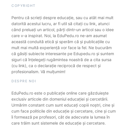
COPYRIGHT
Pentru că scrieți despre educație, sau cu atât mai mult
datorită acestui lucru, ar fi util să citați cu link, atunci
când preluați un articol, părți dintr-un articol sau o idee
care v-a inspirat. Noi, la EduPedu.ro ne-am asumat
această conduită etică și sperăm că și publicațiile cu
mult mai multă experiență vor face la fel. Ne bucurăm
că găsiți subiecte interesante pe Edupedu.ro și suntem
siguri că înțelegeți rugămintea noastră de a cita sursa
(cu link), ca o declarație reciprocă de respect și
profesionalism. Vă mulțumim!
DESPRE NOI
EduPedu.ro este o publicație online care găzduiește
exclusiv articole din domeniul educației și cercetării.
Urmărim constant cum sunt educați copiii noștri, cine și
cum face politicile din educație și cercetare, cine și cum
îi formează pe profesori, cât de adecvate la lumea în
care trăim sunt sistemele de educație și cercetare.