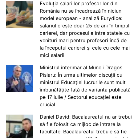
Evoluția salariilor profesorilor din
România nu se încadrează în niciun
model european - analiză Eurydice:
salariul crește doar 25 de ani în timpul
carierei, dar procesul e între statele cu
venituri mari pentru profesori încă de
la începutul carierei și cele cu cele mai
mici salarii
Ministrul interimar al Muncii Dragos
Pîslaru: În urma ultimelor discuții cu
ministrul Educației lucrurile sunt mult
îmbunătățite față de varianta publicată
pe 17 iulie / Sectorul educației este
crucial
Daniel David: Bacalaureatul nu ar trebui
să fie folosit ca mijloc de intrare la
facultate. Bacalaureatul trebuie să fie