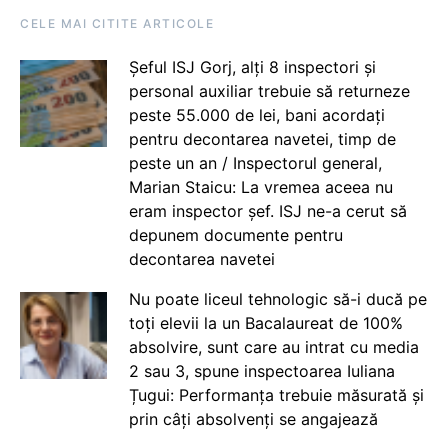
CELE MAI CITITE ARTICOLE
Șeful ISJ Gorj, alți 8 inspectori și
personal auxiliar trebuie să returneze
peste 55.000 de lei, bani acordați
pentru decontarea navetei, timp de
peste un an / Inspectorul general,
Marian Staicu: La vremea aceea nu
eram inspector șef. ISJ ne-a cerut să
depunem documente pentru
decontarea navetei
Nu poate liceul tehnologic să-i ducă pe
toți elevii la un Bacalaureat de 100%
absolvire, sunt care au intrat cu media
2 sau 3, spune inspectoarea Iuliana
Țugui: Performanța trebuie măsurată și
prin câți absolvenți se angajează