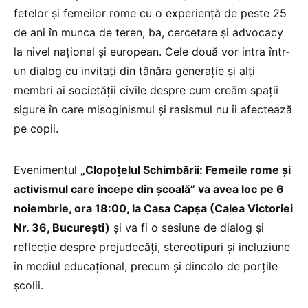
fetelor și femeilor rome cu o experiență de peste 25
de ani în munca de teren, ba, cercetare și advocacy
la nivel național și european. Cele două vor intra într-
un dialog cu invitați din tânăra generație și alți
membri ai societății civile despre cum creăm spații
sigure în care misoginismul și rasismul nu îi afectează
pe copii.
Evenimentul
„Clopoțelul Schimbării: Femeile rome și
activismul care începe din școală” va avea loc pe 6
noiembrie, ora 18:00, la Casa Capșa (Calea Victoriei
Nr. 36, București)
și va fi o sesiune de dialog și
reflecție despre prejudecăți, stereotipuri și incluziune
în mediul educațional, precum și dincolo de porțile
școlii.