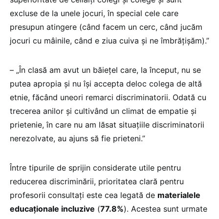
excluse de la unele jocuri, în special cele care
presupun atingere (când facem un cerc, când jucăm
jocuri cu mâinile, când e ziua cuiva și ne îmbrățișăm).”
– „În clasă am avut un băiețel care, la început, nu se
putea apropia și nu își accepta deloc colega de altă
etnie, făcând uneori remarci discriminatorii. Odată cu
trecerea anilor și cultivând un climat de empatie și
prietenie, în care nu am lăsat situațiile discriminatorii
nerezolvate, au ajuns să fie prieteni.”
Între tipurile de sprijin considerate utile pentru
reducerea discriminării, prioritatea clară pentru
profesorii consultați este cea legată de
materialele
educaționale incluzive
(
77.8%
). Acestea sunt urmate