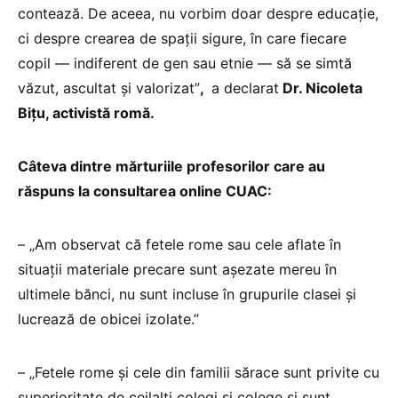
contează. De aceea, nu vorbim doar despre educație,
ci despre crearea de spații sigure, în care fiecare
copil — indiferent de gen sau etnie — să se simtă
văzut, ascultat și valorizat”
,
a declarat
Dr. Nicoleta
Bițu, activistă romă.
Câteva dintre mărturiile profesorilor care au
răspuns la consultarea online
CUAC
:
– „Am observat că fetele rome sau cele aflate în
situații materiale precare sunt așezate mereu în
ultimele bănci, nu sunt incluse în grupurile clasei și
lucrează de obicei izolate.”
– „Fetele rome și cele din familii sărace sunt privite cu
superioritate de ceilalți colegi și colege și sunt