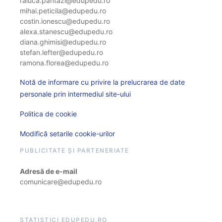
raluca.pantazi@edupedu.ro
mihai.peticila@edupedu.ro
costin.ionescu@edupedu.ro
alexa.stanescu@edupedu.ro
diana.ghimisi@edupedu.ro
stefan.lefter@edupedu.ro
ramona.florea@edupedu.ro
Notă de informare cu privire la prelucrarea de date
personale prin intermediul site-ului
Politica de cookie
Modifică setarile cookie-urilor
PUBLICITATE ȘI PARTENERIATE
Adresă de e-mail
comunicare@edupedu.ro
STATISTICI EDUPEDU.RO