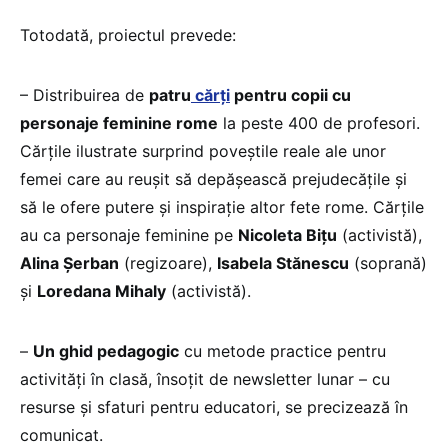
Totodată, proiectul prevede:
– Distribuirea de
patru
cărți
pentru copii cu
personaje feminine rome
la peste 400 de profesori.
Cărțile ilustrate surprind poveștile reale ale unor
femei care au reușit să depășească prejudecățile și
să le ofere putere și inspirație altor fete rome. Cărțile
au ca personaje feminine pe
Nicoleta Bițu
(activistă),
Alina Șerban
(regizoare),
Isabela Stănescu
(soprană)
și
Loredana Mihaly
(activistă).
–
Un ghid pedagogic
cu metode practice pentru
activități în clasă, însoțit de newsletter lunar – cu
resurse și sfaturi pentru educatori, se precizează în
comunicat.