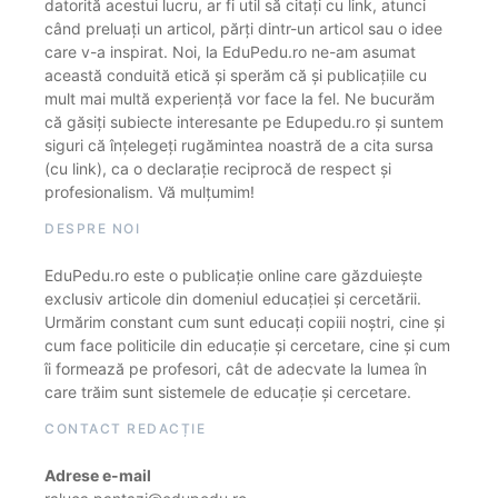
datorită acestui lucru, ar fi util să citați cu link, atunci
când preluați un articol, părți dintr-un articol sau o idee
care v-a inspirat. Noi, la EduPedu.ro ne-am asumat
această conduită etică și sperăm că și publicațiile cu
mult mai multă experiență vor face la fel. Ne bucurăm
că găsiți subiecte interesante pe Edupedu.ro și suntem
siguri că înțelegeți rugămintea noastră de a cita sursa
(cu link), ca o declarație reciprocă de respect și
profesionalism. Vă mulțumim!
DESPRE NOI
EduPedu.ro este o publicație online care găzduiește
exclusiv articole din domeniul educației și cercetării.
Urmărim constant cum sunt educați copiii noștri, cine și
cum face politicile din educație și cercetare, cine și cum
îi formează pe profesori, cât de adecvate la lumea în
care trăim sunt sistemele de educație și cercetare.
CONTACT REDACȚIE
Adrese e-mail