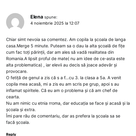
Elena
spune:
4 noiembrie 2025 la 12:07
Chiar simt nevoia sa comentez. Am copila la școala de langa
casa.Merge 5 minute. Puteam sa o dau la alta școală de fițe
cum fac toți părinții, dar am ales să vadă realitatea din
Romania.A lipsit proful de mate( nu am idee de ce-asta este
alta problematica) , iar elevii au decis să joace adevăr și
provocare.
O fetiță de genul a zis că s a f…cu 3. la clasa a 5a. A venit
copila mea acasă, mi a zis eu am scris pe grup, apoi s au
inflamat spiritele. Că eu am o problema și că am chef de
cearta.
Nu am nimic cu etnia rroma, dar educația se face și acasă și la
școala și extra.
Îmi pare rău de comentariu, dar as prefera la școala sa se
facă școala.
Reply