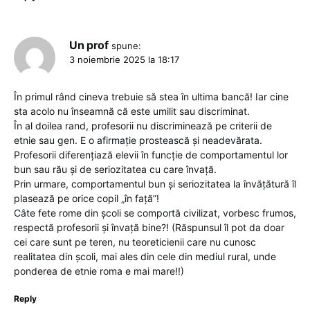
Un prof
spune:
3 noiembrie 2025 la 18:17
În primul rând cineva trebuie să stea în ultima bancă! Iar cine
sta acolo nu înseamnă că este umilit sau discriminat.
În al doilea rand, profesorii nu discriminează pe criterii de
etnie sau gen. E o afirmație prostească și neadevărata.
Profesorii diferențiază elevii în funcție de comportamentul lor
bun sau rău şi de seriozitatea cu care învață.
Prin urmare, comportamentul bun și seriozitatea la învățătură îl
plasează pe orice copil „în față”!
Câte fete rome din școli se comportă civilizat, vorbesc frumos,
respectă profesorii și învață bine?! (Răspunsul îl pot da doar
cei care sunt pe teren, nu teoreticienii care nu cunosc
realitatea din școli, mai ales din cele din mediul rural, unde
ponderea de etnie roma e mai mare!!)
Reply