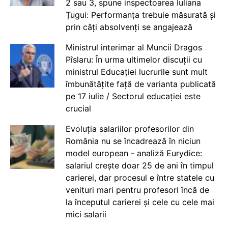
2 sau 3, spune inspectoarea Iuliana
Țugui: Performanța trebuie măsurată și
prin câți absolvenți se angajează
Ministrul interimar al Muncii Dragos
Pîslaru: În urma ultimelor discuții cu
ministrul Educației lucrurile sunt mult
îmbunătățite față de varianta publicată
pe 17 iulie / Sectorul educației este
crucial
Evoluția salariilor profesorilor din
România nu se încadrează în niciun
model european - analiză Eurydice:
salariul crește doar 25 de ani în timpul
carierei, dar procesul e între statele cu
venituri mari pentru profesori încă de
la începutul carierei și cele cu cele mai
mici salarii