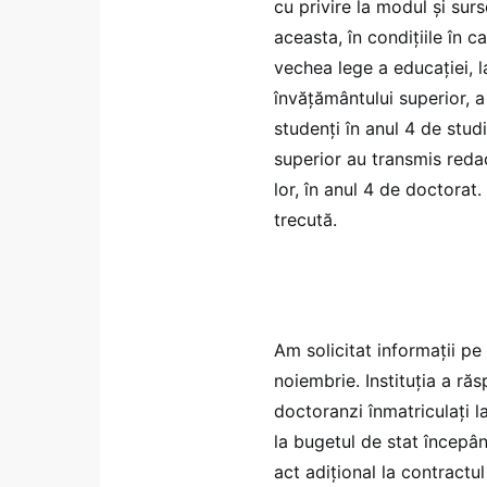
cu privire la modul și surs
aceasta, în condițiile în 
vechea lege a educației, l
învățământului superior, a 
studenți în anul 4 de stud
superior au transmis redacț
lor, în anul 4 de doctora
trecută.
Am solicitat informații pe
noiembrie. Instituția a răs
doctoranzi înmatriculați l
la bugetul de stat începâ
act adițional la contractu