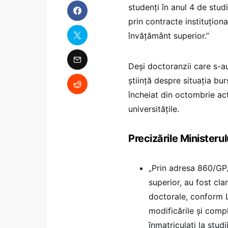
studenți în anul 4 de stud
prin contracte instituționa
învățământ superior.”
Deși doctoranzii care s-a
știință despre situația bur
încheiat din octombrie act
universitățile.
Precizările Ministerul
„Prin adresa 860/GP/
superior, au fost cla
doctorale, conform L
modificările și compl
înmatriculați la stud