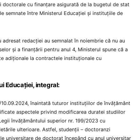
ii doctorale cu finanțare asigurată de la bugetul de stat
le semnate între Ministerul Educației și instituțiile de
u adresat redacției au semnalat în noiembrie că nu au
selor și a finanțării pentru anul 4, Ministerul spune că a
e adiționale la contractele instituționale cu
ui Educației, integral:
10.09.2024, înaintată tuturor instituțiilor de învățământ
rificate aspectele privind modificarea duratei studiilor
egii învățământului superior nr. 199/2023 cu
etările ulterioare. Astfel, studenții – doctoranzi
iile universitare de doctorat începând cu anul universitar