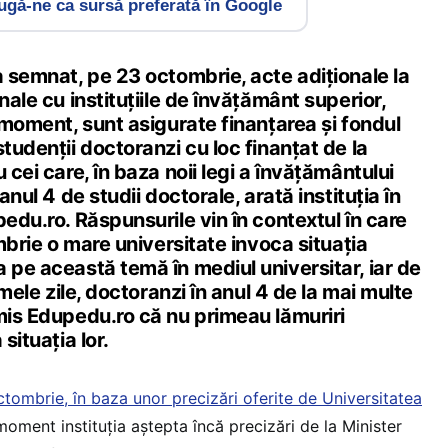
gă-ne ca sursă preferată în Google
a semnat, pe 23 octombrie, acte adiționale la
nale cu instituțiile de învățământ superior,
t moment, sunt asigurate finanțarea și fondul
studenții doctoranzi cu loc finanțat de la
 cei care, în baza noii legi a învățământului
anul 4 de studii doctorale, arată instituția în
pedu.ro. Răspunsurile vin în contextul în care
ombrie o mare universitate invoca situația
 pe această temă în mediul universitar, iar de
timele zile, doctoranzi în anul 4 de la mai multe
mis Edupedu.ro că nu primeau lămuriri
situația lor.
tombrie, în baza unor precizări oferite de Universitatea
 moment instituția aștepta încă precizări de la Minister