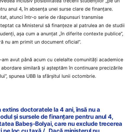
dea inclusiv posibilitatea trecerii studenților „pe un
tru anul 4, în absența unei surse clare de finanțare.
at, atunci într-o serie de răspunsuri transmise
eptat ca Ministerul să finanțeze al patrulea an de studii
udenți, așa cum a anunțat „în diferite contexte publice”,
ră nu am primit un document oficial”.
le-am avut până acum cu celelalte comunități academice
 abordare similară și așteptăm în continuare precizările
lui”, spunea UBB la sfârșitul lunii octombrie.
 extins doctoratele la 4 ani, însă nu a
dul și sursele de finanțare pentru anul 4,
atea Babeș-Bolyai, care nu exclude trecerea
i pe loc cu taxă / „Dacă ministerul nu