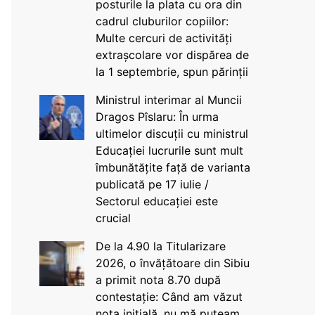
posturile la plata cu ora din
cadrul cluburilor copiilor:
Multe cercuri de activități
extrașcolare vor dispărea de
la 1 septembrie, spun părinții
Ministrul interimar al Muncii
Dragos Pîslaru: În urma
ultimelor discuții cu ministrul
Educației lucrurile sunt mult
îmbunătățite față de varianta
publicată pe 17 iulie /
Sectorul educației este
crucial
De la 4.90 la Titularizare
2026, o învățătoare din Sibiu
a primit nota 8.70 după
contestație: Când am văzut
nota inițială, nu mă puteam