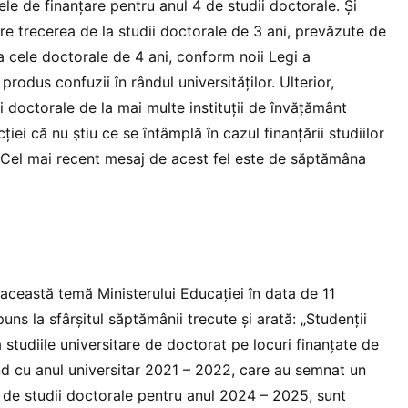
ele de finanțare pentru anul 4 de studii doctorale. Și
care trecerea de la studii doctorale de 3 ani, prevăzute de
a cele doctorale de 4 ani, conform noii Legi a
produs confuzii în rândul universităților. Ulterior,
ii doctorale de la mai multe instituții de învățământ
iei că nu știu ce se întâmplă în cazul finanțării studiilor
t. Cel mai recent mesaj de acest fel este de săptămâna
 această temă Ministerului Educației în data de 11
puns la sfârșitul săptămânii trecute și arată: „Studenții
a studiile universitare de doctorat pe locuri finanțate de
nd cu anul universitar 2021 – 2022, care au semnat un
l de studii doctorale pentru anul 2024 – 2025, sunt