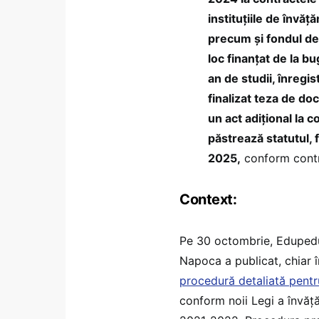
instituțiile de învăț
precum și fondul de
loc finanțat de la bu
an de studii, înregi
finalizat teza de do
un act adițional la c
păstrează statutul, 
2025,
conform contrac
Context:
Pe 30 octombrie, Edupedu.
Napoca a publicat, chiar 
procedură detaliată pentru
conform noii Legi a învăță