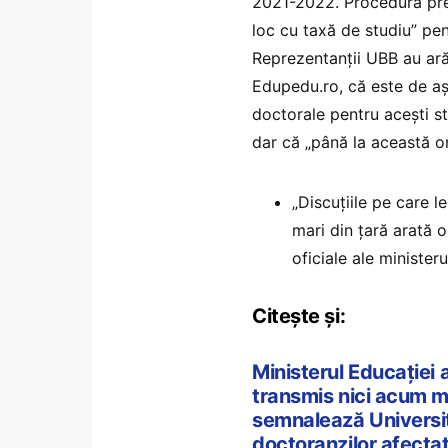
2021-2022. Procedura preve
loc cu taxă de studiu” pen
Reprezentanții UBB au arăt
Edupedu.ro, că este de așt
doctorale pentru acești st
dar că „până la această o
„Discuțiile pe care 
mari din țară arată o
oficiale ale ministeru
Citește și:
Ministerul Educației a
transmis nici acum mo
semnalează Universit
doctoranzilor afectaț