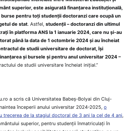
ământ superior, este asigurată finanțarea instituțională,
 burse pentru toți studenții doctoranzi care ocupă un
getul de stat
. Astfel,
studenții – doctoranzi din ultimul
strați în platforma ANS la 1 ianuarie 2024, care nu și-au
ctorat până la data de 1 octombrie 2024 și au încheiat
ontractul de studii universitare de doctorat, își
finanțarea și bursele și pentru anul universitar 2024 –
tului de studii universitare încheiat inițial.”
ro a scris că Universitatea Babeș-Bolyai din Cluj-
înaintea începerii anului universitar 2024-2025,
o
 trecerea de la stagiul doctoral de 3 ani la cel de 4 ani
,
mântului superior, pentru studenții înmatriculați în