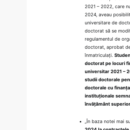
2021 – 2022, care nu
2024, aveau posibilit
universitare de docto
doctorat să se modifi
regulamentul de orga
doctorat, aprobat de
înmatriculați.
Studenț
doctorat pe locuri f
universitar 2021 – 2
studii doctorale pen
doctorale cu finanța
instituționale semnat
învățământ superior
„În baza notei mai s
2024 la contractele 