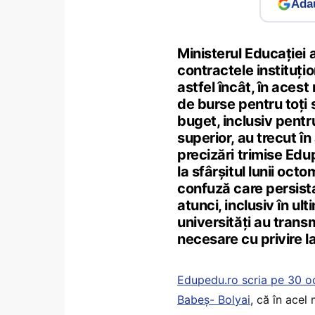
Adau
Ministerul Educației 
contractele instituțio
astfel încât, în aces
de burse pentru toți 
buget, inclusiv pentru
superior, au trecut în 
precizări trimise Edu
la sfârșitul lunii oct
confuză care persista
atunci, inclusiv în ul
universități au trans
necesare cu privire la 
Edupedu.ro scria pe 30 oc
Babeș- Bolyai
, că în acel