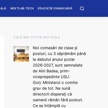
OALĂ
NEXTLAB.TECH
EDUCAȚIE FINANCIARĂ
CELE MAI CITITE ARTICOLE
Noi comasări de clase și
posturi, cu 3 săptămâni până
la debutul anului școlar
2026-2027, sunt semnalate
de Alin Badea, prim-
vicepreședinte USLI
Gorj: Ministerul o comite
grav de tot. Ne sună
directorii disperați că
oamenii rămân fără posturi.
Ce se întâmplă cu