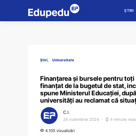
ȘTIRI
Știri
Universitate
Finanțarea și bursele pentru toți
finanțat de la bugetul de stat, inc
spune Ministerul Educației, după
universități au reclamat că situaț
C.I.
26 noiembrie 2024
4 minute rea
4.105 vizualizări