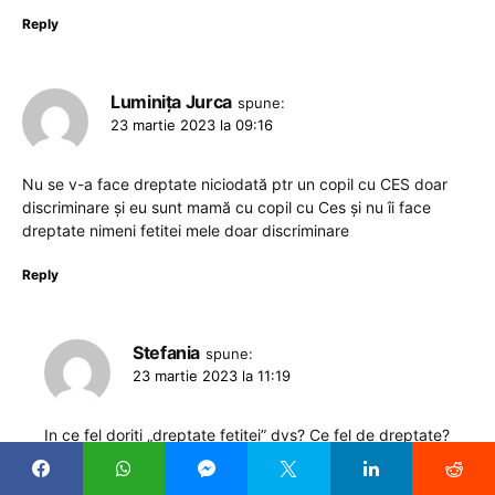
Reply
Luminița Jurca
spune:
23 martie 2023 la 09:16
Nu se v-a face dreptate niciodată ptr un copil cu CES doar
discriminare și eu sunt mamă cu copil cu Ces și nu îi face
dreptate nimeni fetitei mele doar discriminare
Reply
Stefania
spune:
23 martie 2023 la 11:19
In ce fel doriti „dreptate fetitei” dvs? Ce fel de dreptate?
Dar timpul pe care un educator in petrece cu fetita dvs nu
discrimineaza ceilalti copii? Nu le rapeste din dreptul lor la