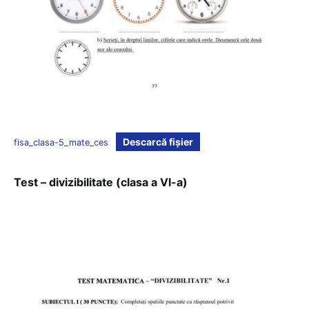
Descarcă fișier
fisa_clasa-5_mate_ces
Test – divizibilitate (clasa a VI-a)