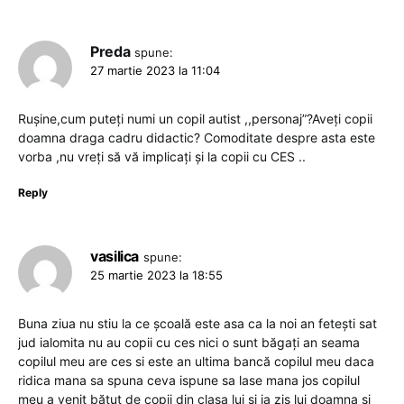
Preda
spune:
27 martie 2023 la 11:04
Rușine,cum puteți numi un copil autist ,,personaj”?Aveți copii
doamna draga cadru didactic? Comoditate despre asta este
vorba ,nu vreți să vă implicați și la copii cu CES ..
Reply
vasilica
spune:
25 martie 2023 la 18:55
Buna ziua nu stiu la ce școală este asa ca la noi an fetești sat
jud ialomita nu au copii cu ces nici o sunt băgați an seama
copilul meu are ces si este an ultima bancă copilul meu daca
ridica mana sa spuna ceva ispune sa lase mana jos copilul
meu a venit bătut de copii din clasa lui si ia zis lui doamna si