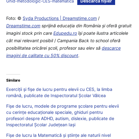
Descarcă fișier
Ghid-metodologic-CES-matematica
Foto: ©
Syda Productions | Dreamstime.com
/
Dreamstime.com
sprijină educaţia din România şi oferă gratuit
imagini stock prin care
Edupedu.ro
îşi poate ilustra articolele
cât mai relevant posibil
/
Campania Back to school oferă
posibilitatea oricărei școli, profesor sau elev să
descarce
imagini de calitate cu 50% discount
.
Similare
Exerciții și fișe de lucru pentru elevii cu CES, la limba
română, publicate de Inspectoratul Școlar Vâlcea
Fișe de lucru, modele de programe școlare pentru elevii
cu cerințe educaționale speciale, ghiduri pentru
profesori despre ADHD, autism, dislexie, publicate de
Inspectoratul Școlar Județean Iași
Fișe de lucru la Matematică și științe ale naturii nivel