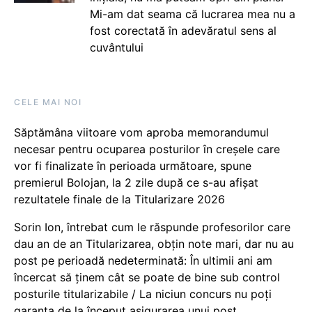
Mi-am dat seama că lucrarea mea nu a
fost corectată în adevăratul sens al
cuvântului
CELE MAI NOI
Săptămâna viitoare vom aproba memorandumul
necesar pentru ocuparea posturilor în creșele care
vor fi finalizate în perioada următoare, spune
premierul Bolojan, la 2 zile după ce s-au afișat
rezultatele finale de la Titularizare 2026
Sorin Ion, întrebat cum le răspunde profesorilor care
dau an de an Titularizarea, obțin note mari, dar nu au
post pe perioadă nedeterminată: În ultimii ani am
încercat să ținem cât se poate de bine sub control
posturile titularizabile / La niciun concurs nu poți
garanta de la început asigurarea unui post