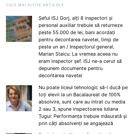
CELE MAI CITITE ARTICOLE
Șeful ISJ Gorj, alți 8 inspectori și
personal auxiliar trebuie să returneze
peste 55.000 de lei, bani acordați
pentru decontarea navetei, timp de
peste un an / Inspectorul general,
Marian Staicu: La vremea aceea nu
eram inspector șef. ISJ ne-a cerut să
depunem documente pentru
decontarea navetei
Nu poate liceul tehnologic să-i ducă pe
toți elevii la un Bacalaureat de 100%
absolvire, sunt care au intrat cu media
2 sau 3, spune inspectoarea Iuliana
Țugui: Performanța trebuie măsurată și
prin câți absolvenți se angajează