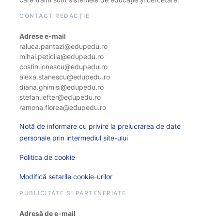
CONTACT REDACȚIE
Adrese e-mail
raluca.pantazi@edupedu.ro
mihai.peticila@edupedu.ro
costin.ionescu@edupedu.ro
alexa.stanescu@edupedu.ro
diana.ghimisi@edupedu.ro
stefan.lefter@edupedu.ro
ramona.florea@edupedu.ro
Notă de informare cu privire la prelucrarea de date
personale prin intermediul site-ului
Politica de cookie
Modifică setarile cookie-urilor
PUBLICITATE ȘI PARTENERIATE
Adresă de e-mail