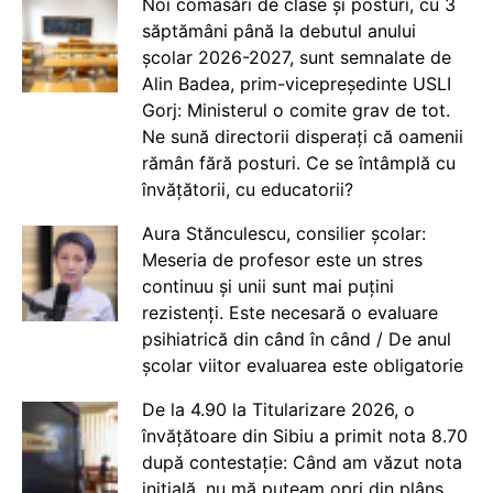
Noi comasări de clase și posturi, cu 3
săptămâni până la debutul anului
școlar 2026-2027, sunt semnalate de
Alin Badea, prim-vicepreședinte USLI
Gorj: Ministerul o comite grav de tot.
Ne sună directorii disperați că oamenii
rămân fără posturi. Ce se întâmplă cu
învățătorii, cu educatorii?
Aura Stănculescu, consilier școlar:
Meseria de profesor este un stres
continuu și unii sunt mai puțini
rezistenți. Este necesară o evaluare
psihiatrică din când în când / De anul
școlar viitor evaluarea este obligatorie
De la 4.90 la Titularizare 2026, o
învățătoare din Sibiu a primit nota 8.70
după contestație: Când am văzut nota
inițială, nu mă puteam opri din plâns.