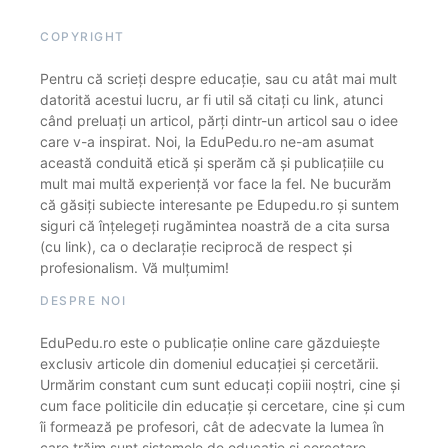
COPYRIGHT
Pentru că scrieți despre educație, sau cu atât mai mult
datorită acestui lucru, ar fi util să citați cu link, atunci
când preluați un articol, părți dintr-un articol sau o idee
care v-a inspirat. Noi, la EduPedu.ro ne-am asumat
această conduită etică și sperăm că și publicațiile cu
mult mai multă experiență vor face la fel. Ne bucurăm
că găsiți subiecte interesante pe Edupedu.ro și suntem
siguri că înțelegeți rugămintea noastră de a cita sursa
(cu link), ca o declarație reciprocă de respect și
profesionalism. Vă mulțumim!
DESPRE NOI
EduPedu.ro este o publicație online care găzduiește
exclusiv articole din domeniul educației și cercetării.
Urmărim constant cum sunt educați copiii noștri, cine și
cum face politicile din educație și cercetare, cine și cum
îi formează pe profesori, cât de adecvate la lumea în
care trăim sunt sistemele de educație și cercetare.