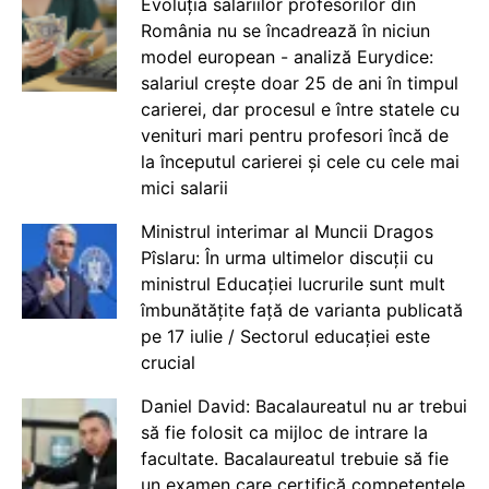
Evoluția salariilor profesorilor din
România nu se încadrează în niciun
model european - analiză Eurydice:
salariul crește doar 25 de ani în timpul
carierei, dar procesul e între statele cu
venituri mari pentru profesori încă de
la începutul carierei și cele cu cele mai
mici salarii
Ministrul interimar al Muncii Dragos
Pîslaru: În urma ultimelor discuții cu
ministrul Educației lucrurile sunt mult
îmbunătățite față de varianta publicată
pe 17 iulie / Sectorul educației este
crucial
Daniel David: Bacalaureatul nu ar trebui
să fie folosit ca mijloc de intrare la
facultate. Bacalaureatul trebuie să fie
un examen care certifică competențele