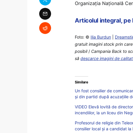
Organizația Națională Cer
Articolul integral, pe
Foto: ©
Ilia Burdun
|
Dreamst
gratuit imagini stock prin car
posibil
/
Campania Back to schoo
să
descarce imagini de calita
Similare
Un fost consilier de comunicar
și din partid după acuzațiile d
VIDEO Elevă lovită de director 
incendiilor, la un liceu din Ne
Profesorul de religie din Teleo
consilier local și a candidat l