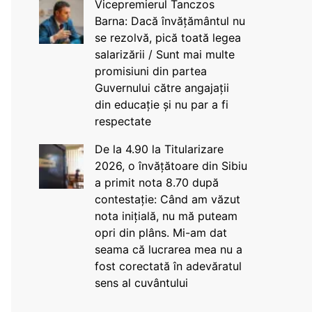
Vicepremierul Tanczos
Barna: Dacă învățământul nu
se rezolvă, pică toată legea
salarizării / Sunt mai multe
promisiuni din partea
Guvernului către angajații
din educație și nu par a fi
respectate
De la 4.90 la Titularizare
2026, o învățătoare din Sibiu
a primit nota 8.70 după
contestație: Când am văzut
nota inițială, nu mă puteam
opri din plâns. Mi-am dat
seama că lucrarea mea nu a
fost corectată în adevăratul
sens al cuvântului