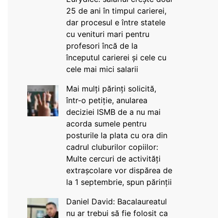
25 de ani în timpul carierei,
dar procesul e între statele
cu venituri mari pentru
profesori încă de la
începutul carierei și cele cu
cele mai mici salarii
Mai mulți părinți solicită,
într-o petiție, anularea
deciziei ISMB de a nu mai
acorda sumele pentru
posturile la plata cu ora din
cadrul cluburilor copiilor:
Multe cercuri de activități
extrașcolare vor dispărea de
la 1 septembrie, spun părinții
Daniel David: Bacalaureatul
nu ar trebui să fie folosit ca