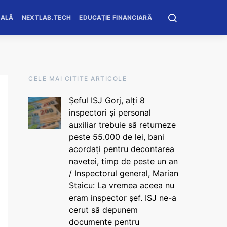
OALĂ
NEXTLAB.TECH
EDUCAȚIE FINANCIARĂ
CELE MAI CITITE ARTICOLE
Șeful ISJ Gorj, alți 8
inspectori și personal
auxiliar trebuie să returneze
peste 55.000 de lei, bani
acordați pentru decontarea
navetei, timp de peste un an
/ Inspectorul general, Marian
Staicu: La vremea aceea nu
eram inspector șef. ISJ ne-a
cerut să depunem
documente pentru