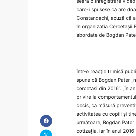
seară o înregistrare video
care-i spusese că are doa
Constandachi, acuză că a 
în organizația Cercetașii R
abordate de Bogdan Pater
Într-o reacție trimisă pub
spune că Bogdan Pater „n
cercetași din 2016”. „În a
privire la comportamentul
decis, ca măsură preventiv
activitatea cu copiii și tin
următoare, Bogdan Pater nu
cotizația, iar în anul 2016