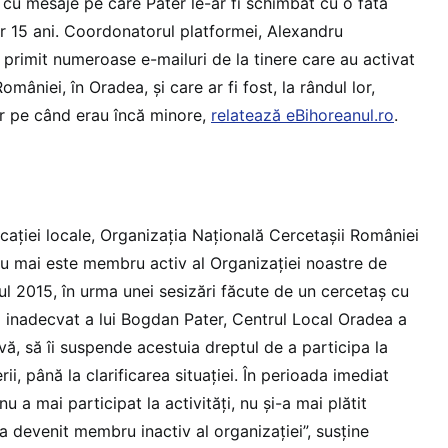
 cu mesaje pe care Pater le-ar fi schimbat cu o fată
r 15 ani. Coordonatorul platformei, Alexandru
primit numeroase e-mailuri de la tinere care au activat
omâniei, în Oradea, și care ar fi fost, la rândul lor,
 pe când erau încă minore,
relatează eBihoreanul.ro
.
licației locale, Organizația Națională Cercetașii României
u mai este membru activ al Organizației noastre de
nul 2015, în urma unei sesizări făcute de un cercetaș cu
 inadecvat a lui Bogdan Pater, Centrul Local Oradea a
ă, să îi suspende acestuia dreptul de a participa la
erii, până la clarificarea situației. În perioada imediat
 a mai participat la activități, nu și-a mai plătit
 a devenit membru inactiv al organizației”, susține