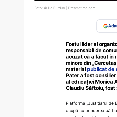
Foto: © Ilia Burdun | Dreamstime.com
Adau
Fostul lider al organi
responsabil de comuni
acuzat că a făcut în m
minore din „Cercetași
material
publicat de 
Pater a fost consilie
al educației Monica A
Claudiu Săftoiu, fost 
Platforma „Justițiarul de 
ocupă cu prinderea bărbați