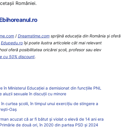
cetașii României.
 Ebihoreanul.ro
ime.com
/
Dreamstime.com
sprijină educaţia din România şi oferă
e
Edupedu.ro
îşi poate ilustra articolele cât mai relevant
l oferă posibilitatea oricărei școli, profesor sau elev
te cu 50% discount
.
e în Ministerul Educației a demisionat din funcțiile PNL
e aluzii sexuale în discuții cu minore
în curtea școlii, în timpul unui exercițiu de stingere a
grești-Oaș
rman acuzat că ar fi bătut și violat o elevă de 14 ani era
a Primărie de două ori, în 2020 din partea PSD și 2024