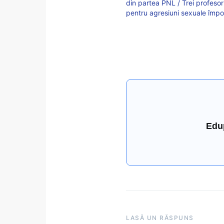
din partea PNL / Trei profesori 
pentru agresiuni sexuale împo
Edu
LASĂ UN RĂSPUNS