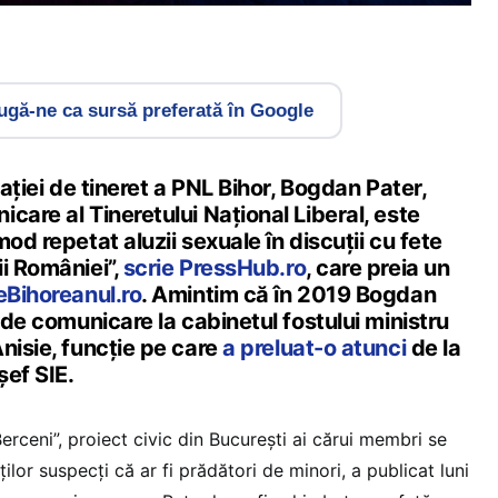
gă-ne ca sursă preferată în Google
zației de tineret a PNL Bihor, Bogdan Pater,
care al Tineretului Național Liberal, este
od repetat aluzii sexuale în discuții cu fete
i României”,
scrie PressHub.ro
, care preia un
eBihoreanul.ro
. Amintim că în 2019 Bogdan
r de comunicare la cabinetul fostului ministru
nisie, funcție pe care
a preluat-o atunci
de la
șef SIE.
Berceni”, proiect civic din București ai cărui membri se
lor suspecți că ar fi prădători de minori, a publicat luni