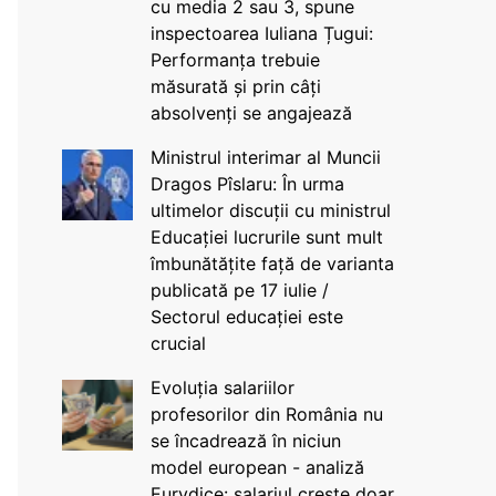
cu media 2 sau 3, spune
inspectoarea Iuliana Țugui:
Performanța trebuie
măsurată și prin câți
absolvenți se angajează
Ministrul interimar al Muncii
Dragos Pîslaru: În urma
ultimelor discuții cu ministrul
Educației lucrurile sunt mult
îmbunătățite față de varianta
publicată pe 17 iulie /
Sectorul educației este
crucial
Evoluția salariilor
profesorilor din România nu
se încadrează în niciun
model european - analiză
Eurydice: salariul crește doar