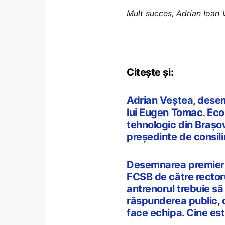
Mult succes, Adrian Ioan 
Citește și:
Adrian Veștea, dese
lui Eugen Tomac. Econ
tehnologic din Brașov
președinte de consil
Desemnarea premierul
FCSB de către rectoru
antrenorul trebuie să
răspunderea public, d
face echipa. Cine est