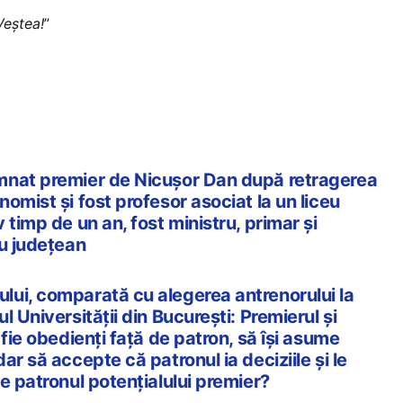
Veştea!
”
mnat premier de Nicușor Dan după retragerea
omist și fost profesor asociat la un liceu
 timp de un an, fost ministru, primar și
iu județean
ui, comparată cu alegerea antrenorului la
l Universității din București: Premierul și
 fie obedienți față de patron, să își asume
ar să accepte că patronul ia deciziile și le
e patronul potențialului premier?