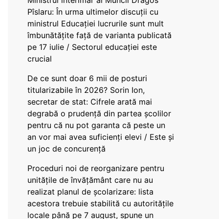
Ministrul interimar al Muncii Dragos
Pîslaru: În urma ultimelor discuții cu
ministrul Educației lucrurile sunt mult
îmbunătățite față de varianta publicată
pe 17 iulie / Sectorul educației este
crucial
De ce sunt doar 6 mii de posturi
titularizabile în 2026? Sorin Ion,
secretar de stat: Cifrele arată mai
degrabă o prudență din partea școlilor
pentru că nu pot garanta că peste un
an vor mai avea suficienți elevi / Este și
un joc de concurență
Proceduri noi de reorganizare pentru
unitățile de învățământ care nu au
realizat planul de școlarizare: lista
acestora trebuie stabilită cu autoritățile
locale până pe 7 august, spune un