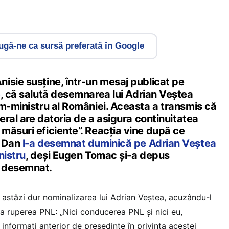
gă-ne ca sursă preferată în Google
isie susține, într-un mesaj publicat pe
e
, că salută desemnarea lui Adrian Veștea
im-ministru al României. Aceasta a transmis că
beral are datoria de a asigura continuitatea
măsuri eficiente”. Reacția vine după ce
r Dan
l-a desemnat duminică pe Adrian Veștea
nistru
, deși Eugen Tomac și-a depus
 desemnat.
s astăzi dur nominalizarea lui Adrian Veștea, acuzându-l
a ruperea PNL: „Nici conducerea PNL și nici eu,
informați anterior de președinte în privința acestei