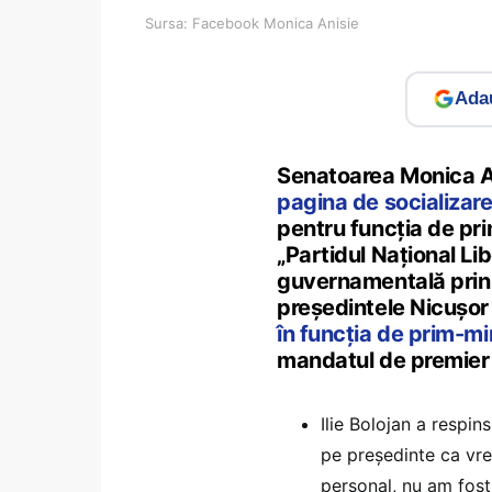
Sursa: Facebook Monica Anisie
Adau
Senatoarea Monica An
pagina de socializar
pentru funcția de pr
„Partidul Național Li
guvernamentală prin 
președintele Nicușo
în funcția de prim-mi
mandatul de premier
Ilie Bolojan a respin
pe președinte ca vre
personal, nu am fost 