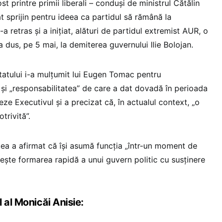
 printre primii liberali – conduși de ministrul Cătălin
 sprijin pentru ideea ca partidul să rămână la
 retras și a inițiat, alături de partidul extremist AUR, o
dus, pe 5 mai, la demiterea guvernului Ilie Bolojan.
statului i-a mulțumit lui Eugen Tomac pentru
 și „responsabilitatea” de care a dat dovadă în perioada
eze Executivul și a precizat că, în actualul context, „o
trivită”.
tea a afirmat că își asumă funcția „într-un moment de
dorește formarea rapidă a unui guvern politic cu susținere
 al Monicăi Anisie: