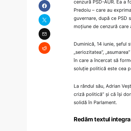
cenzură PSD-AUR. Ea a fost
Predoiu – care au exprimat
guvernare, după ce PSD s-a
moțiune de cenzură care a 
Duminică, 14 iunie, șeful 
„seriozitatea”, „asumarea”
în care a încercat să form
soluție politică este cea po
La rândul său, Adrian Veș
criză politică” și că își 
solidă în Parlament.
Redăm textul integral