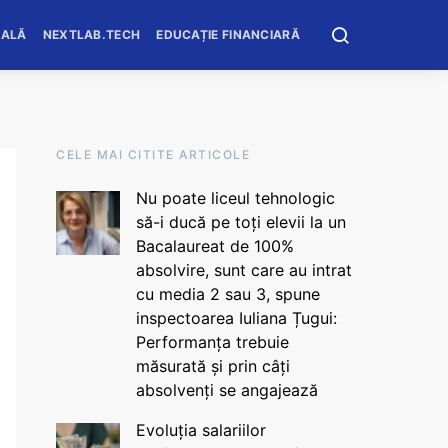
OALĂ
NEXTLAB.TECH
EDUCAȚIE FINANCIARĂ
CELE MAI CITITE ARTICOLE
Nu poate liceul tehnologic
să-i ducă pe toți elevii la un
Bacalaureat de 100%
absolvire, sunt care au intrat
cu media 2 sau 3, spune
inspectoarea Iuliana Țugui:
Performanța trebuie
măsurată și prin câți
absolvenți se angajează
Evoluția salariilor