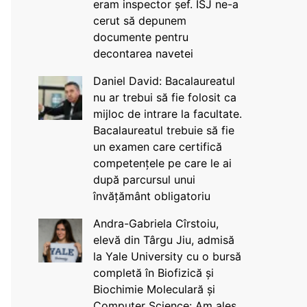
eram inspector șef. ISJ ne-a
cerut să depunem
documente pentru
decontarea navetei
Daniel David: Bacalaureatul
nu ar trebui să fie folosit ca
mijloc de intrare la facultate.
Bacalaureatul trebuie să fie
un examen care certifică
competențele pe care le ai
după parcursul unui
învățământ obligatoriu
Andra-Gabriela Cîrstoiu,
elevă din Târgu Jiu, admisă
la Yale University cu o bursă
completă în Biofizică și
Biochimie Moleculară și
Computer Science: Am ales