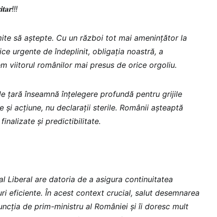
𝐢𝐭𝐚𝐫!!!
te să aștepte. Cu un război tot mai amenințător la
ce urgente de îndeplinit, obligația noastră, a
nem viitorul românilor mai presus de orice orgoliu.
e țară înseamnă înțelegere profundă pentru grijile
e și acțiune, nu declarații sterile. Românii așteaptă
finalizate și predictibilitate.
l Liberal are datoria de a asigura continuitatea
i eficiente. În acest context crucial, salut desemnarea
uncția de prim-ministru al României și îi doresc mult