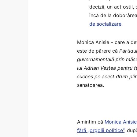
decizii, un act ostil
încă de la doborârea
de socializare
.
Monica Anisie – care a deț
este de părere că
Partidu
guvernamentală prin măsur
lui Adrian Veștea pentru f
succes pe acest drum plin
senatoarea.
Amintim că
Monica Anisie
fără „orgolii politice”,
după