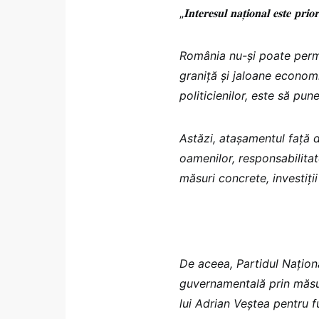
„
𝐈𝐧𝐭𝐞𝐫𝐞𝐬𝐮𝐥 𝐧𝐚𝐭̦𝐢𝐨𝐧𝐚𝐥 𝐞𝐬𝐭𝐞 𝐩𝐫𝐢𝐨𝐫
România nu-și poate permi
graniță și jaloane economi
politicienilor, este să pu
Astăzi, atașamentul față d
oamenilor, responsabilitat
măsuri concrete, investiții 
De aceea, Partidul Naționa
guvernamentală prin măsur
lui Adrian Veștea pentru f