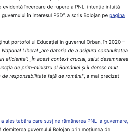
, o evidentă încercare de rupere a PNL, intenție intuită
 guvernului în interesul PSD”, a scris Bolojan pe
pagina
inut portofoliul Educației în guvernul Orban, în 2020 –
l Național Liberal „are datoria de a asigura continuitatea
i eficiente”: „În acest context crucial, salut desemnarea
uncția de prim-ministru al României și îi doresc mult
 de responsabilitate față de români!
”, a mai precizat
 a ales tabăra care susține rămânerea PNL la guvernare,
 demiterea guvernului Bolojan prin moțiunea de