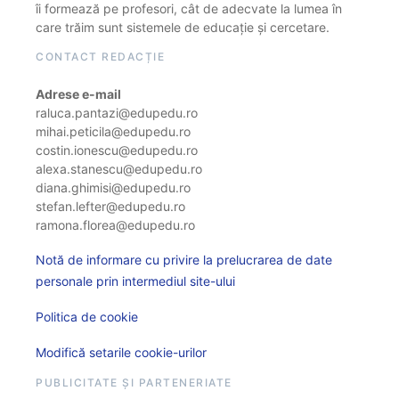
îi formează pe profesori, cât de adecvate la lumea în
care trăim sunt sistemele de educație și cercetare.
CONTACT REDACȚIE
Adrese e-mail
raluca.pantazi@edupedu.ro
mihai.peticila@edupedu.ro
costin.ionescu@edupedu.ro
alexa.stanescu@edupedu.ro
diana.ghimisi@edupedu.ro
stefan.lefter@edupedu.ro
ramona.florea@edupedu.ro
Notă de informare cu privire la prelucrarea de date
personale prin intermediul site-ului
Politica de cookie
Modifică setarile cookie-urilor
PUBLICITATE ȘI PARTENERIATE