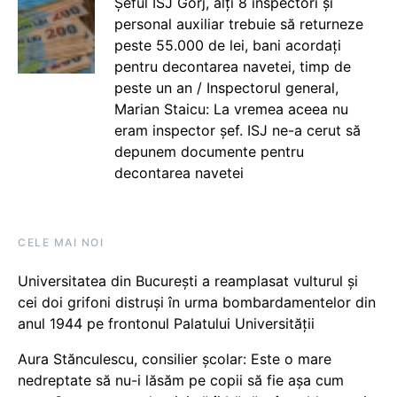
Șeful ISJ Gorj, alți 8 inspectori și
personal auxiliar trebuie să returneze
peste 55.000 de lei, bani acordați
pentru decontarea navetei, timp de
peste un an / Inspectorul general,
Marian Staicu: La vremea aceea nu
eram inspector șef. ISJ ne-a cerut să
depunem documente pentru
decontarea navetei
CELE MAI NOI
Universitatea din București a reamplasat vulturul și
cei doi grifoni distruși în urma bombardamentelor din
anul 1944 pe frontonul Palatului Universității
Aura Stănculescu, consilier școlar: Este o mare
nedreptate să nu-i lăsăm pe copii să fie așa cum