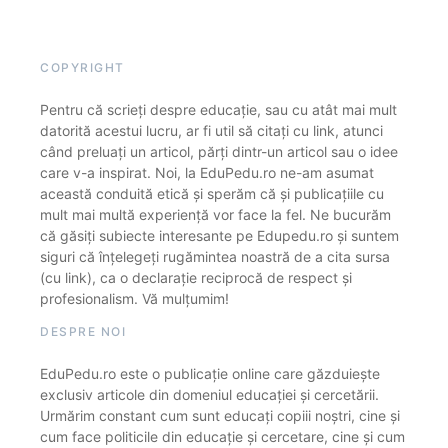
COPYRIGHT
Pentru că scrieți despre educație, sau cu atât mai mult
datorită acestui lucru, ar fi util să citați cu link, atunci
când preluați un articol, părți dintr-un articol sau o idee
care v-a inspirat. Noi, la EduPedu.ro ne-am asumat
această conduită etică și sperăm că și publicațiile cu
mult mai multă experiență vor face la fel. Ne bucurăm
că găsiți subiecte interesante pe Edupedu.ro și suntem
siguri că înțelegeți rugămintea noastră de a cita sursa
(cu link), ca o declarație reciprocă de respect și
profesionalism. Vă mulțumim!
DESPRE NOI
EduPedu.ro este o publicație online care găzduiește
exclusiv articole din domeniul educației și cercetării.
Urmărim constant cum sunt educați copiii noștri, cine și
cum face politicile din educație și cercetare, cine și cum