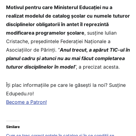
Motivul pentru care Ministerul Educației nu a
realizat modelul de catalog școlar cu numele tuturor
disciplinelor obligatorii în antet îl reprezintă
modificarea programelor școlare
, susține Iulian
Cristache, președintele Federației Naționale a
Asociațiilor de Părinți. “
Anul trecut, a apărut TIC-ul în
planul cadru și atunci nu au mai făcut completarea
tuturor disciplinelor în model
”, a precizat acesta.
Îți plac informațiile pe care le găsești la noi? Susține
Edupedu.ro!
Become a Patron!
Similare
Cum se trec corect notele în catalog și în ce condiții se