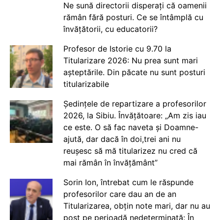
Ne sună directorii disperați că oamenii
rămân fără posturi. Ce se întâmplă cu
învățătorii, cu educatorii?
Profesor de Istorie cu 9.70 la
Titularizare 2026: Nu prea sunt mari
așteptările. Din păcate nu sunt posturi
titularizabile
Ședințele de repartizare a profesorilor
2026, la Sibiu. Învățătoare: „Am zis iau
ce este. O să fac naveta și Doamne-
ajută, dar dacă în doi,trei ani nu
reușesc să mă titularizez nu cred că
mai rămân în învățământ”
Sorin Ion, întrebat cum le răspunde
profesorilor care dau an de an
Titularizarea, obțin note mari, dar nu au
post pe perioadă nedeterminată: În