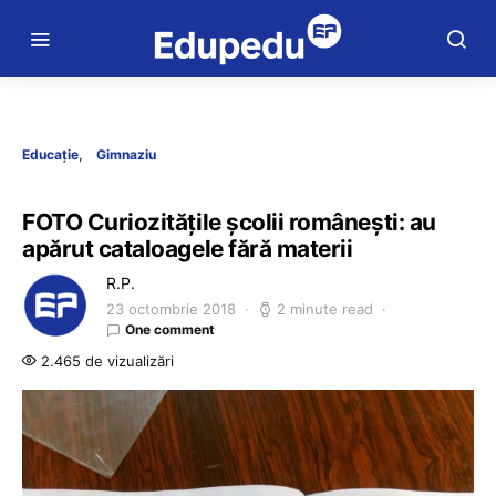
Educație
Gimnaziu
FOTO Curiozitățile școlii românești: au
apărut cataloagele fără materii
R.P.
23 octombrie 2018
2 minute read
One comment
2.465 de vizualizări