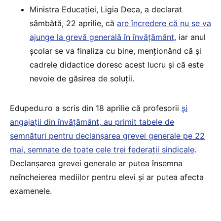
Ministra Educaţiei, Ligia Deca, a declarat
sâmbătă, 22 aprilie, că
are încredere că nu se va
ajunge la grevă generală în învăţământ
, iar anul
şcolar se va finaliza cu bine, menţionând că şi
cadrele didactice doresc acest lucru şi că este
nevoie de găsirea de soluţii.
Edupedu.ro a scris din 18 aprilie că profesorii
și
angajații din învățământ, au primit tabele de
semnături pentru declanșarea grevei generale pe 22
mai, semnate de toate cele trei federații sindicale
.
Declanșarea grevei generale ar putea însemna
neîncheierea mediilor pentru elevi și ar putea afecta
examenele.