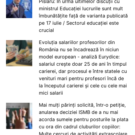
Pîslaru: În urma ultimelor discuții cu
ministrul Educației lucrurile sunt mult
îmbunătățite față de varianta publicată
pe 17 iulie / Sectorul educației este
crucial
Evoluția salariilor profesorilor din
România nu se încadrează în niciun
model european - analiză Eurydice:
salariul crește doar 25 de ani în timpul
carierei, dar procesul e între statele cu
venituri mari pentru profesori încă de
la începutul carierei și cele cu cele mai
mici salarii
Mai mulți părinți solicită, într-o petiție,
anularea deciziei ISMB de a nu mai
acorda sumele pentru posturile la plata
cu ora din cadrul cluburilor copiilor:
Multe cercuri de activități extrașcolare