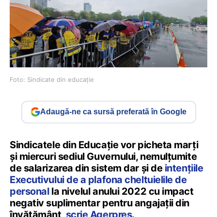
Foto: Sindicate din educație
Adaugă-ne ca sursă preferată în Google
Sindicatele din Educaţie vor picheta marţi
şi miercuri sediul Guvernului, nemulţumite
de salarizarea din sistem dar şi de
intenţiile
Executivului de a plafona cheltuielile de
personal
la nivelul anului 2022 cu impact
negativ suplimentar pentru angajaţii din
învăţământ,
scrie Agerpres
.