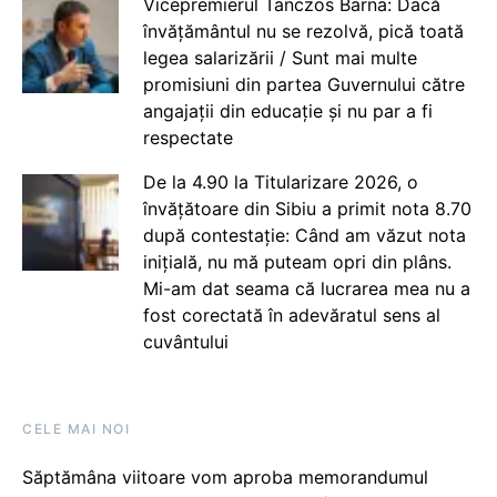
Vicepremierul Tanczos Barna: Dacă
învățământul nu se rezolvă, pică toată
legea salarizării / Sunt mai multe
promisiuni din partea Guvernului către
angajații din educație și nu par a fi
respectate
De la 4.90 la Titularizare 2026, o
învățătoare din Sibiu a primit nota 8.70
după contestație: Când am văzut nota
inițială, nu mă puteam opri din plâns.
Mi-am dat seama că lucrarea mea nu a
fost corectată în adevăratul sens al
cuvântului
CELE MAI NOI
Săptămâna viitoare vom aproba memorandumul