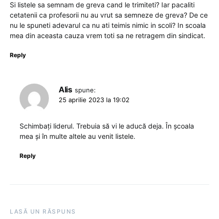
Si listele sa semnam de greva cand le trimiteti? Iar pacaliti
cetatenii ca profesorii nu au vrut sa semneze de greva? De ce
nu le spuneti adevarul ca nu ati teimis nimic in scoli? In scoala
mea din aceasta cauza vrem toti sa ne retragem din sindicat.
Reply
Alis
spune:
25 aprilie 2023 la 19:02
Schimbați liderul. Trebuia să vi le aducă deja. În școala
mea și în multe altele au venit listele.
Reply
LASĂ UN RĂSPUNS