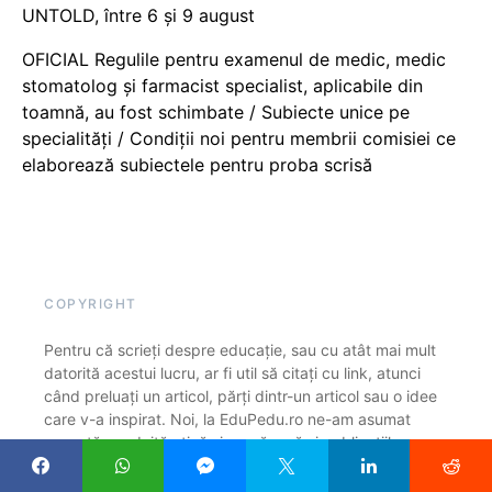
UNTOLD, între 6 și 9 august
OFICIAL Regulile pentru examenul de medic, medic
stomatolog și farmacist specialist, aplicabile din
toamnă, au fost schimbate / Subiecte unice pe
specialități / Condiții noi pentru membrii comisiei ce
elaborează subiectele pentru proba scrisă
COPYRIGHT
Pentru că scrieți despre educație, sau cu atât mai mult
datorită acestui lucru, ar fi util să citați cu link, atunci
când preluați un articol, părți dintr-un articol sau o idee
care v-a inspirat. Noi, la EduPedu.ro ne-am asumat
această conduită etică și sperăm că și publicațiile cu
mult mai multă experiență vor face la fel. Ne bucurăm
că găsiți subiecte interesante pe Edupedu.ro și suntem