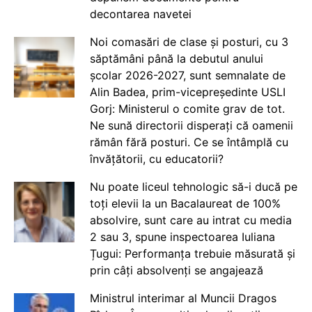
decontarea navetei
Noi comasări de clase și posturi, cu 3
săptămâni până la debutul anului
școlar 2026-2027, sunt semnalate de
Alin Badea, prim-vicepreședinte USLI
Gorj: Ministerul o comite grav de tot.
Ne sună directorii disperați că oamenii
rămân fără posturi. Ce se întâmplă cu
învățătorii, cu educatorii?
Nu poate liceul tehnologic să-i ducă pe
toți elevii la un Bacalaureat de 100%
absolvire, sunt care au intrat cu media
2 sau 3, spune inspectoarea Iuliana
Țugui: Performanța trebuie măsurată și
prin câți absolvenți se angajează
Ministrul interimar al Muncii Dragos