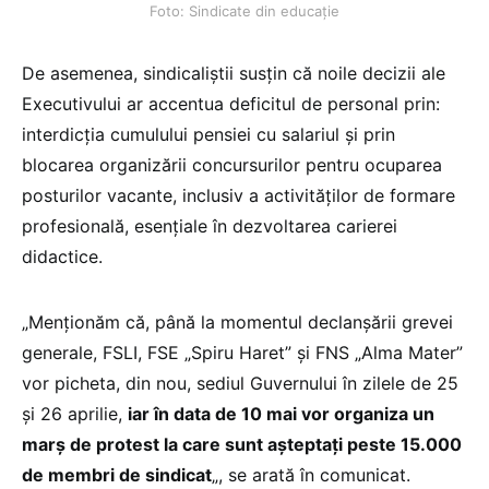
Foto: Sindicate din educație
De asemenea, sindicaliştii susţin că noile decizii ale
Executivului ar accentua deficitul de personal prin:
interdicţia cumulului pensiei cu salariul şi prin
blocarea organizării concursurilor pentru ocuparea
posturilor vacante, inclusiv a activităţilor de formare
profesională, esenţiale în dezvoltarea carierei
didactice.
„Menţionăm că, până la momentul declanşării grevei
generale, FSLI, FSE „Spiru Haret” şi FNS „Alma Mater”
vor picheta, din nou, sediul Guvernului în zilele de 25
şi 26 aprilie,
iar în data de 10 mai vor organiza un
marş de protest la care sunt aşteptaţi peste 15.000
de membri de sindicat
„, se arată în comunicat.