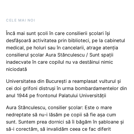
CELE MAI NOI
Încă mai sunt școli în care consilierii școlari își
desfășoară activitatea prin biblioteci, pe la cabinetul
medical, pe holuri sau în cancelarii, atrage atenția
consilierul școlar Aura Stănculescu / Sunt spații
inadecvate în care copilul nu va destăinui nimic
niciodată
Universitatea din București a reamplasat vulturul și
cei doi grifoni distruși în urma bombardamentelor din
anul 1944 pe frontonul Palatului Universității
Aura Stănculescu, consilier școlar: Este o mare
nedreptate să nu-i lăsăm pe copii să fie așa cum
sunt. Suntem prea dornici să îi băgăm în șabloane și
să-i corectăm, să invalidăm ceea ce fac diferit