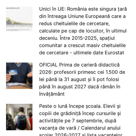
Unici în UE: România este singura țară
din întreaga Uniune Europeană care a
redus cheltuielile de cercetare,
calculate pe cap de locuitor, în ultimul
deceniu. Între 2015-2025, spațiul
comunitar a crescut masiv cheltuielile
de cercetare - ultimele date Eurostat
OFICIAL Prima de carieră didactică
2026: profesorii primesc cei 1.500 de
lei până la 31 august și îi pot folosi
până în august 2027 dacă rămân în
învățământ
Peste o lună începe școala. Elevii și
copiii de grădiniță încep cursurile și
activitățile pe 7 septembrie, după
vacanța de vară / Calendarul anului
școlar 2026-2027 și lista vacanțelor