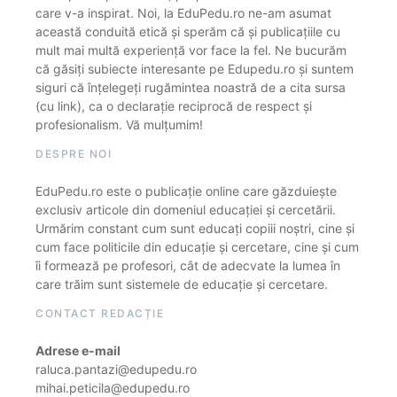
care v-a inspirat. Noi, la EduPedu.ro ne-am asumat
această conduită etică și sperăm că și publicațiile cu
mult mai multă experiență vor face la fel. Ne bucurăm
că găsiți subiecte interesante pe Edupedu.ro și suntem
siguri că înțelegeți rugămintea noastră de a cita sursa
(cu link), ca o declarație reciprocă de respect și
profesionalism. Vă mulțumim!
DESPRE NOI
EduPedu.ro este o publicație online care găzduiește
exclusiv articole din domeniul educației și cercetării.
Urmărim constant cum sunt educați copiii noștri, cine și
cum face politicile din educație și cercetare, cine și cum
îi formează pe profesori, cât de adecvate la lumea în
care trăim sunt sistemele de educație și cercetare.
CONTACT REDACȚIE
Adrese e-mail
raluca.pantazi@edupedu.ro
mihai.peticila@edupedu.ro