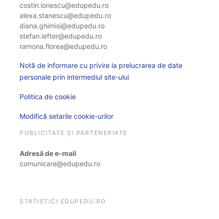
costin.ionescu@edupedu.ro
alexa.stanescu@edupedu.ro
diana.ghimisi@edupedu.ro
stefan.lefter@edupedu.ro
ramona.florea@edupedu.ro
Notă de informare cu privire la prelucrarea de date
personale prin intermediul site-ului
Politica de cookie
Modifică setarile cookie-urilor
PUBLICITATE ȘI PARTENERIATE
Adresă de e-mail
comunicare@edupedu.ro
STATISTICI EDUPEDU.RO