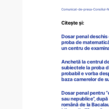
Comunicat-de-presa-Consiliul-Na
Citește și:
Dosar penal deschis d
proba de matematică 
un centru de examin
Anchetă la centrul d
subiectele la proba 
probabil e vorba despr
baza camerelor de su
Dosar penal pentru “d
sau nepublice”, după
română de la Bacalau