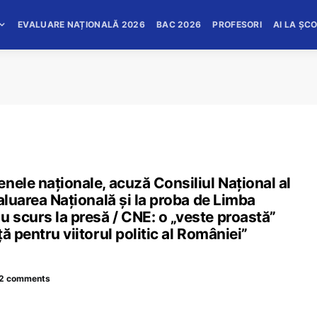
EVALUARE NAȚIONALĂ 2026
BAC 2026
PROFESORI
AI LA ȘC
nele naționale, acuză Consiliul Național al
aluarea Națională și la proba de Limba
 scurs la presă / CNE: o „veste proastă”
ă pentru viitorul politic al României”
2 comments