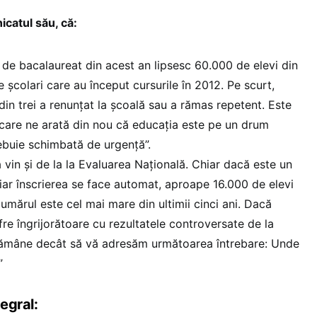
icatul său, că:
l de bacalaureat din acest an lipsesc 60.000 de elevi din
 școlari care au început cursurile în 2012. Pe scurt,
din trei a renunțat la școală sau a rămas repetent. Este
care ne arată din nou că educația este pe un drum
trebuie schimbată de urgență”.
 vin și de la la Evaluarea Națională. Chiar dacă este un
iar înscrierea se face automat, aproape 16.000 de elevi
Numărul este cel mai mare din ultimii cinci ani. Dacă
e îngrijorătoare cu rezultatele controversate de la
 rămâne decât să vă adresăm următoarea întrebare: Unde
”
egral: