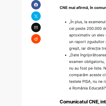
CNE mai afirmă, în comun
„În plus, la examenu
cei peste 200.000 de
aproximativ un elev 
un raport zguduitor 
greșit, iar direcția 
„Date îngrijorătoarea
examen obligatoriu, 
nu au fost pe liste. 
comparăm aceste cifr
testele PISA, nu ne
e România Educată?
Comunicatul CNE, int