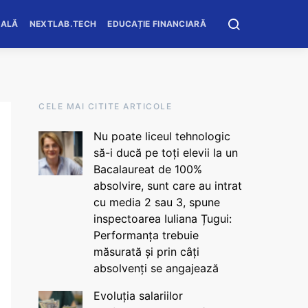
OALĂ
NEXTLAB.TECH
EDUCAȚIE FINANCIARĂ
CELE MAI CITITE ARTICOLE
Nu poate liceul tehnologic
să-i ducă pe toți elevii la un
Bacalaureat de 100%
absolvire, sunt care au intrat
cu media 2 sau 3, spune
inspectoarea Iuliana Țugui:
Performanța trebuie
măsurată și prin câți
absolvenți se angajează
Evoluția salariilor