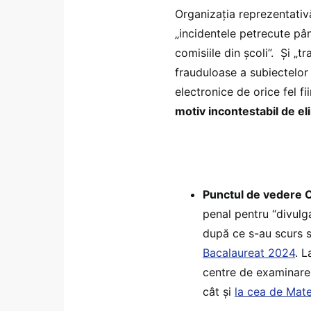
Organizația reprezentativă
„incidentele petrecute pâ
comisiile din școli”. Și „t
frauduloase a subiectelor
electronice de orice fel f
motiv incontestabil de e
Punctul de vedere CN
penal pentru “divulga
după ce s-au scurs s
Bacalaureat 2024
. L
centre de examinare
cât și
la cea de Mat