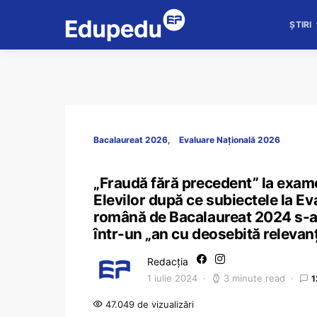
ȘTIRI
Bacalaureat 2026
Evaluare Națională 2026
„Fraudă fără precedent” la exame
Elevilor după ce subiectele la Ev
română de Bacalaureat 2024 s-au
într-un „an cu deosebită relevanț
Redacția
1 iulie 2024
3 minute read
1
47.049 de vizualizări