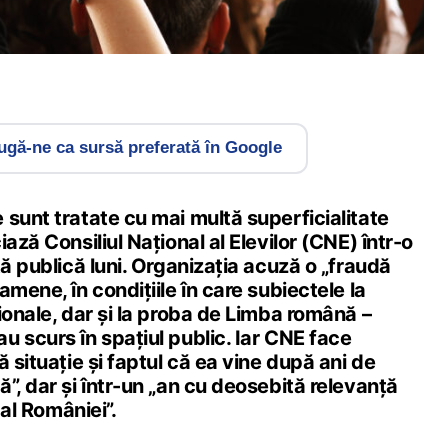
gă-ne ca sursă preferată în Google
sunt tratate cu mai multă superficialitate
ază Consiliul Național al Elevilor (CNE) într-o
tă publică luni. Organizația acuză o „fraudă
amene, în condițiile în care subiectele la
ionale, dar și la proba de Limba română –
 scurs în spațiul public. Iar CNE face
ă situație și faptul că ea vine după ani de
”, dar și într-un „an cu deosebită relevanță
 al României”.