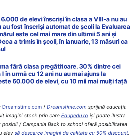
00 de elevi înscriși în clasa a VIII-a nu au
 au fost înscriși automat de școli la Evaluarea
rul este cel mai mare din ultimii 5 ani și
ca a trimis în școli, în ianuarie, 13 măsuri ca
ul
ma fără clasa pregătitoare. 30% dintre cei
a I în urmă cu 12 ani nu au mai ajuns la
ste 60.000 de elevi, cu 10 mii mai mulți față
–
Dreamstime.com
/
Dreamstime.com
sprijină educaţia
uit imagini stock prin care
Edupedu.ro
îşi poate ilustra
t posibil / Campania Back to school oferă posibilitatea
au elev
să descarce imagini de calitate cu 50% discount
.