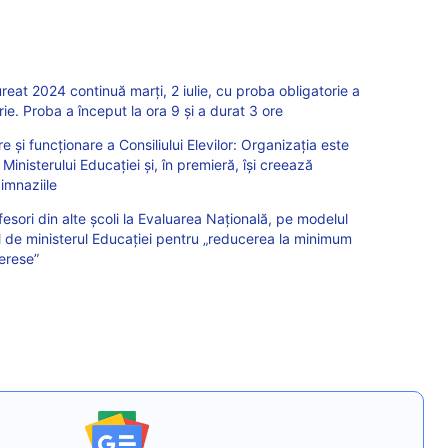
t 2024 continuă marți, 2 iulie, cu proba obligatorie a
rie. Proba a început la ora 9 și a durat 3 ore
și funcționare a Consiliului Elevilor: Organizația este
Ministerului Educației și, în premieră, își creează
gimnaziile
fesori din alte școli la Evaluarea Națională, pe modelul
ul de ministerul Educației pentru „reducerea la minimum
terese”