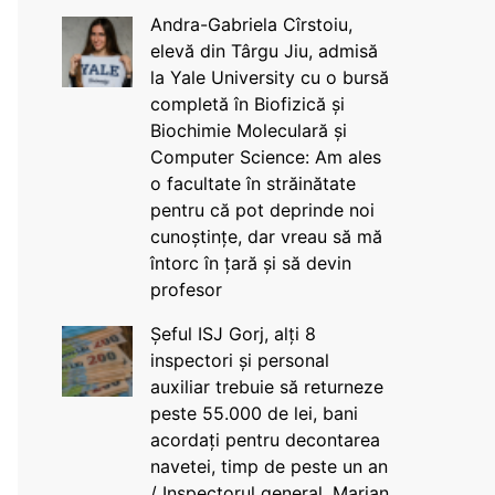
Andra-Gabriela Cîrstoiu,
elevă din Târgu Jiu, admisă
la Yale University cu o bursă
completă în Biofizică și
Biochimie Moleculară și
Computer Science: Am ales
o facultate în străinătate
pentru că pot deprinde noi
cunoștințe, dar vreau să mă
întorc în țară și să devin
profesor
Șeful ISJ Gorj, alți 8
inspectori și personal
auxiliar trebuie să returneze
peste 55.000 de lei, bani
acordați pentru decontarea
navetei, timp de peste un an
/ Inspectorul general, Marian