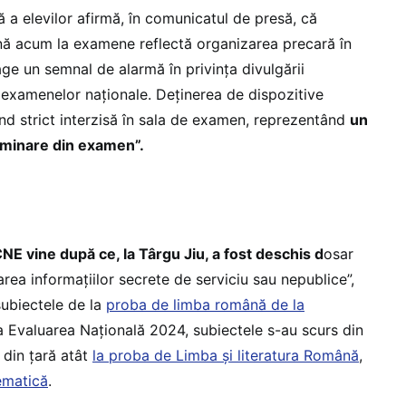
 a elevilor afirmă, în comunicatul de presă, că
nă acum la examene reflectă organizarea precară în
rage un semnal de alarmă în privința divulgării
 examenelor naționale. Deținerea de dispozitive
iind strict interzisă în sala de examen, reprezentând
un
liminare din examen”.
E vine după ce, la Târgu Jiu, a fost deschis d
osar
rea informațiilor secrete de serviciu sau nepublice”,
ubiectele de la
proba de limba română de la
a Evaluarea Națională 2024, subiectele s-au scurs din
 din țară atât
la proba de Limba și literatura Română
,
ematică
.