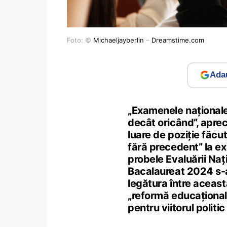
Foto: ©
Michaeljayberlin
–
Dreamstime.com
Adau
„Examenele naționale 
decât oricând”, apreci
luare de poziție făcu
fără precedent” la ex
probele Evaluării Naț
Bacalaureat 2024 s-au
legătura între aceast
„reformă educațională
pentru viitorul politic