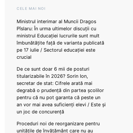
CELE MAI NOI
Ministrul interimar al Muncii Dragos
Pîslaru: În urma ultimelor discuții cu
ministrul Educației lucrurile sunt mult
îmbunătățite față de varianta publicată
pe 17 iulie / Sectorul educației este
crucial
De ce sunt doar 6 mii de posturi
titularizabile în 2026? Sorin Ion,
secretar de stat: Cifrele arată mai
degrabă o prudență din partea școlilor
pentru că nu pot garanta că peste un
an vor mai avea suficienți elevi / Este și
un joc de concurență
Proceduri noi de reorganizare pentru
unitățile de învățământ care nu au