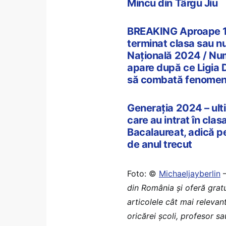
Mincu din Târgu Jiu
BREAKING Aproape 16.0
terminat clasa sau nu
Națională 2024 / Numă
apare după ce Ligia De
să combată fenomen
Generația 2024 – ulti
care au intrat în clas
Bacalaureat, adică pe
de anul trecut
Foto: ©
Michaeljayberlin
din România şi oferă grat
articolele cât mai relevan
oricărei școli, profesor s