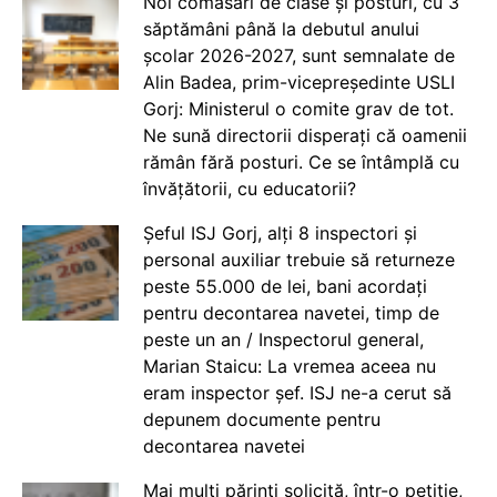
Noi comasări de clase și posturi, cu 3
săptămâni până la debutul anului
școlar 2026-2027, sunt semnalate de
Alin Badea, prim-vicepreședinte USLI
Gorj: Ministerul o comite grav de tot.
Ne sună directorii disperați că oamenii
rămân fără posturi. Ce se întâmplă cu
învățătorii, cu educatorii?
Șeful ISJ Gorj, alți 8 inspectori și
personal auxiliar trebuie să returneze
peste 55.000 de lei, bani acordați
pentru decontarea navetei, timp de
peste un an / Inspectorul general,
Marian Staicu: La vremea aceea nu
eram inspector șef. ISJ ne-a cerut să
depunem documente pentru
decontarea navetei
Mai mulți părinți solicită, într-o petiție,