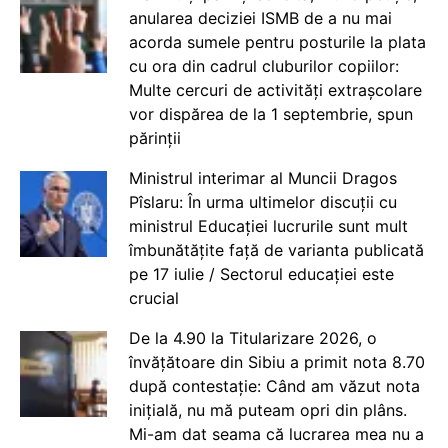
anularea deciziei ISMB de a nu mai
acorda sumele pentru posturile la plata
cu ora din cadrul cluburilor copiilor:
Multe cercuri de activități extrașcolare
vor dispărea de la 1 septembrie, spun
părinții
Ministrul interimar al Muncii Dragos
Pîslaru: În urma ultimelor discuții cu
ministrul Educației lucrurile sunt mult
îmbunătățite față de varianta publicată
pe 17 iulie / Sectorul educației este
crucial
De la 4.90 la Titularizare 2026, o
învățătoare din Sibiu a primit nota 8.70
după contestație: Când am văzut nota
inițială, nu mă puteam opri din plâns.
Mi-am dat seama că lucrarea mea nu a