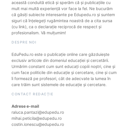
această conduită etică și sperăm că și publicațiile cu
mult mai multă experiență vor face la fel. Ne bucurăm
că găsiți subiecte interesante pe Edupedu.ro și suntem
siguri că înțelegeți rugămintea noastră de a cita sursa
(cu link), ca o declarație reciprocă de respect și
profesionalism. Vă mulțumim!
DESPRE NOI
EduPedu.ro este o publicație online care găzduiește
exclusiv articole din domeniul educației și cercetării.
Urmărim constant cum sunt educați copiii noștri, cine și
cum face politicile din educație și cercetare, cine și cum
îi formează pe profesori, cât de adecvate la lumea în
care trăim sunt sistemele de educație și cercetare.
CONTACT REDACȚIE
Adrese e-mail
raluca.pantazi@edupedu.ro
mihai.peticila@edupedu.ro
costin.ionescu@edupedu.ro