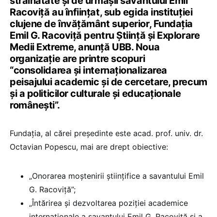
străinătate și de urmașii savantului Emil
Racoviță au înființat, sub egida instituției
clujene de învățământ superior, Fundația
Emil G. Racoviță pentru Știință și Explorare
Medii Extreme, anunță UBB. Noua
organizație are printre scopuri
“consolidarea și internaționalizarea
peisajului academic și de cercetare, precum
și a politicilor culturale și educaționale
românești”.
Fundația, al cărei președinte este acad. prof. univ. dr.
Octavian Popescu, mai are drept obiective:
„Onorarea moștenirii științifice a savantului Emil
G. Racoviță”;
„Întărirea și dezvoltarea poziției academice
internaționale a savantului Emil G. Racoviță și a