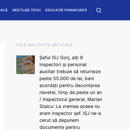
OALĂ
NEXTLAB.TECH
EDUCAȚIE FINANCIARĂ
CELE MAI CITITE ARTICOLE
Șeful ISJ Gorj, alți 8
inspectori și personal
auxiliar trebuie să returneze
peste 55.000 de lei, bani
acordați pentru decontarea
navetei, timp de peste un an
/ Inspectorul general, Marian
Staicu: La vremea aceea nu
eram inspector șef. ISJ ne-a
cerut să depunem
documente pentru