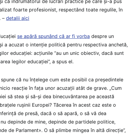
şi că îndrumătorul de lucrări practice pe care şi-a pus
lizat foarte profesionist, respectând toate regulile, în
. –
detalii aici
ducației
se apără spunând că ar fi vorba
despre un
și a acuzat o intenție politică pentru respectiva anchetă,
lor educației: acțiunile “au un unic obiectiv, dacă sunt
area legilor educației”, a spus el.
u spune că nu înțelege cum este posibil ca președintele
nicio reacție în fața unor acuzații atât de grave. „Cum
ei să stea și să-și dea binecuvântarea pe această
 brațele rușinii Europei? Tăcerea în acest caz este o
nferință de presă, dacă o să apară, o să vă dea
 nu depinde de mine, depinde de partidele politice,
nde de Parlament». O să plimbe mingea în altă direcție”,