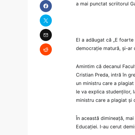
a mai punctat scriitorul G
El a adăugat că „E foarte 
democrație matură, și-ar d
Amintim că decanul Facultăț
Cristian Preda, intră în g
un ministru care a plagiat
le va explica studenților,
ministru care a plagiat și 
În această dimineață, mai 
Educației. I-au cerut demi