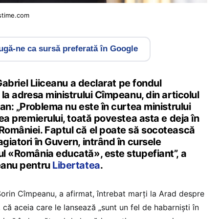
stime.com
gă-ne ca sursă preferată în Google
l Gabriel Liiceanu a declarat pe fondul
 la adresa ministrului Cîmpeanu, din articolul
can: „Problema nu este în curtea ministrului
tea premierului, toată povestea asta e deja în
 României. Faptul că el poate să socotească
giatori în Guvern, intrând în cursele
ul «România educată», este stupefiant”, a
ceanu pentru
Libertatea
.
 Sorin Cîmpeanu, a afirmat, întrebat marţi la Arad despre
, că aceia care le lansează „sunt un fel de habarnişti în