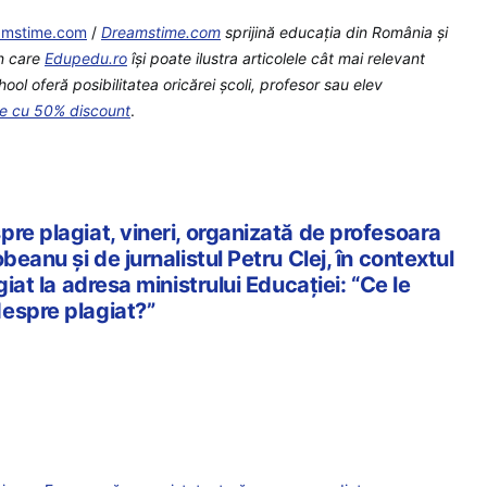
amstime.com
/
Dreamstime.com
sprijină educaţia din România şi
in care
Edupedu.ro
îşi poate ilustra articolele cât mai relevant
l oferă posibilitatea oricărei școli, profesor sau elev
te cu 50% discount
.
re plagiat, vineri, organizată de profesoara
beanu și de jurnalistul Petru Clej, în contextul
giat la adresa ministrului Educației: “Ce le
espre plagiat?”