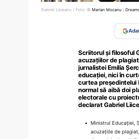
Gabriel Liiceanu / Foto: ©
Marian Mocanu
|
Dream
Adau
Scriitorul și filosofu
acuzațiilor de plagiat
jurnalistei Emilia Șer
educației, nici în cur
curtea președintelui
normal să aibă doi pla
electorale cu proiect
declarat Gabriel Lii
Ministrul Educaţiei,
acuzaţiile de plagiat