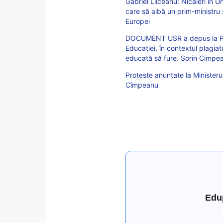
Gabriel Liiceanu: Nicăieri în 
care să aibă un prim-ministru ș
Europei
DOCUMENT USR a depus la Par
Educației, în contextul plagiat
educată să fure. Sorin Cimpea
Proteste anunțate la Ministerul
Cîmpeanu
Edu