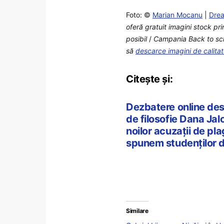
Foto: ©
Marian Mocanu
|
Dre
oferă gratuit imagini stock pr
posibil
/
Campania Back to schoo
să
descarce imagini de calita
Citește și:
Dezbatere online desp
de filosofie Dana Jalo
noilor acuzații de pla
spunem studenților d
Similare