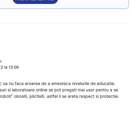
e:
2 la 13:06
c sa nu faca eroarea de a amesteca nivelurile de educatie.
suri si laboratoare online se pot pregati mai usor pentru a se
oboti” obositi, plictisiti. astfel li se arata respect si protectie.