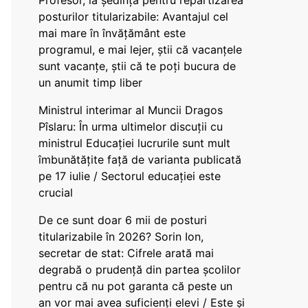
Profesor, la ședința pentru repartizarea
posturilor titularizabile: Avantajul cel
mai mare în învățământ este
programul, e mai lejer, știi că vacanțele
sunt vacanţe, știi că te poți bucura de
un anumit timp liber
Ministrul interimar al Muncii Dragos
Pîslaru: În urma ultimelor discuții cu
ministrul Educației lucrurile sunt mult
îmbunătățite față de varianta publicată
pe 17 iulie / Sectorul educației este
crucial
De ce sunt doar 6 mii de posturi
titularizabile în 2026? Sorin Ion,
secretar de stat: Cifrele arată mai
degrabă o prudență din partea școlilor
pentru că nu pot garanta că peste un
an vor mai avea suficienți elevi / Este și