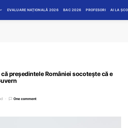
EVALUARE NAȚIONALĂ 2026
BAC 2026
PROFESORI
AI LA ȘC
t că președintele României socotește că e
 Guvern
ad
One comment