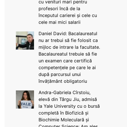
cu venituri mari pentru
profesori încă de la
începutul carierei și cele cu
cele mai mici salarii
Daniel David: Bacalaureatul
nu ar trebui să fie folosit ca
mijloc de intrare la facultate.
Bacalaureatul trebuie să fie
un examen care certifică
competențele pe care le ai
după parcursul unui
învățământ obligatoriu
Andra-Gabriela Cîrstoiu,
elevă din Târgu Jiu, admisă
la Yale University cu o bursă
completă în Biofizică și
Biochimie Moleculară și
Computer Science: Am ales