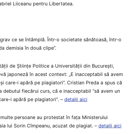
abriel Liiceanu pentru Libertatea.
grav ce se întâmplă. Într-o societate sănătoasă, într-o
a demisia în două clipe”.
ii de Științe Politice a Universității din București,
revă japoneză în acest context: „E inacceptabil să avem
 și care-i apără pe plagiatori”. Cristian Preda a spus că
 la debutul fiecărui curs, că e inacceptabil “să avem un
care-i apără pe plagiatori“. –
detalii aici
multe persoane au protestat în fața Ministerului
sia lui Sorin Cîmpeanu, acuzat de plagiat. –
detalii aici