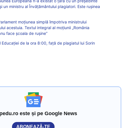
Uniunea Europeană n-a existat o țară cu un președinte
i un ministru al Învățământului plagiatori. Este rușinea
lament moțiunea simplă împotriva ministrului
ului acestuia. Textul integral al moțiunii „România
nu face școala de rușine”
 Educației de la ora 8:00, față de plagiatul lui Sorin
pedu.ro este și pe Google News
ABONEAZĂ-TE