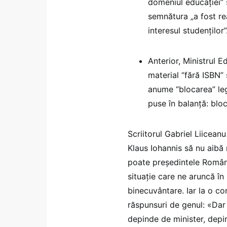
domeniul educaţiei” 
semnătura „a fost rea
interesul studenţilor”
Anterior, Ministrul E
material “fără ISBN” 
anume “blocarea” legi
puse în balanță: bloc
Scriitorul Gabriel Liicean
Klaus Iohannis să nu aibă 
poate președintele Români
situație care ne aruncă în
binecuvântare. Iar la o co
răspunsuri de genul: «Dar
depinde de minister, depi