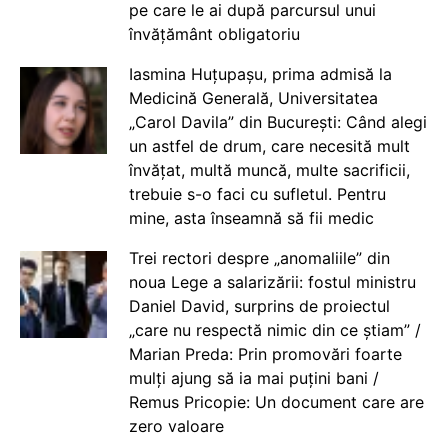
pe care le ai după parcursul unui
învățământ obligatoriu
Iasmina Huțupașu, prima admisă la
Medicină Generală, Universitatea
„Carol Davila” din București: Când alegi
un astfel de drum, care necesită mult
învățat, multă muncă, multe sacrificii,
trebuie s-o faci cu sufletul. Pentru
mine, asta înseamnă să fii medic
Trei rectori despre „anomaliile” din
noua Lege a salarizării: fostul ministru
Daniel David, surprins de proiectul
„care nu respectă nimic din ce știam” /
Marian Preda: Prin promovări foarte
mulți ajung să ia mai puțini bani /
Remus Pricopie: Un document care are
zero valoare