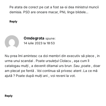
Pe atata de corect pe cat a fost sa-si dea ministrul muncii
demisia. PSD are onoare macar, PNL linge blidele…
Reply
Omdegrota
spune:
14 iulie 2023 la 18:53
Nu prea îmi amintesc ca doi membri din executiv să plece , in
urma unui scandal . Poate ursulețul Ciolacu , așa cum îl
catalogau mulți , a devenit ditamai urs brun .Sau ,poate , doar
am plecat pe fentă . Voi continua să privesc atent .La ce mă
ajută ? Poate după mulți ani , voi reveni la vot.
Reply