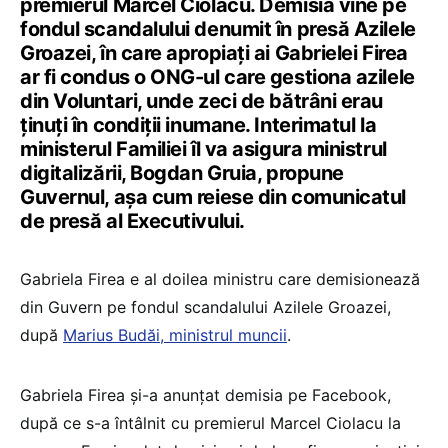
premierul Marcel Ciolacu. Demisia vine pe
fondul scandalului denumit în presă Azilele
Groazei, în care apropiați ai Gabrielei Firea
ar fi condus o ONG-ul care gestiona azilele
din Voluntari, unde zeci de bătrâni erau
ținuți în condiții inumane. Interimatul la
ministerul Familiei îl va asigura ministrul
digitalizării, Bogdan Gruia, propune
Guvernul, așa cum reiese din comunicatul
de presă al Executivului.
Gabriela Firea e al doilea ministru care demisionează
din Guvern pe fondul scandalului Azilele Groazei,
după
Marius Budăi, ministrul muncii
.
Gabriela Firea și-a anunțat demisia pe Facebook,
după ce s-a întâlnit cu premierul Marcel Ciolacu la