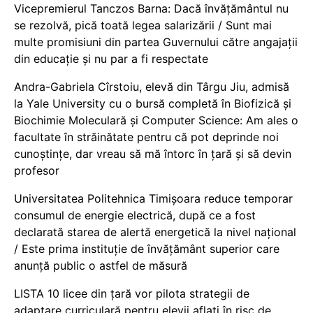
Vicepremierul Tanczos Barna: Dacă învățământul nu
se rezolvă, pică toată legea salarizării / Sunt mai
multe promisiuni din partea Guvernului către angajații
din educație și nu par a fi respectate
Andra-Gabriela Cîrstoiu, elevă din Târgu Jiu, admisă
la Yale University cu o bursă completă în Biofizică și
Biochimie Moleculară și Computer Science: Am ales o
facultate în străinătate pentru că pot deprinde noi
cunoștințe, dar vreau să mă întorc în țară și să devin
profesor
Universitatea Politehnica Timișoara reduce temporar
consumul de energie electrică, după ce a fost
declarată starea de alertă energetică la nivel național
/ Este prima instituție de învățământ superior care
anunță public o astfel de măsură
LISTA 10 licee din țară vor pilota strategii de
adaptare curriculară pentru elevii aflați în risc de