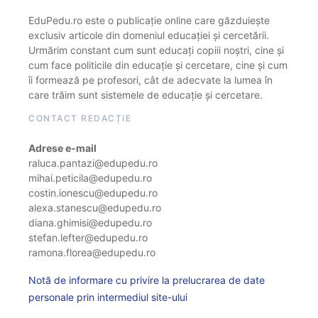
EduPedu.ro este o publicație online care găzduiește
exclusiv articole din domeniul educației și cercetării.
Urmărim constant cum sunt educați copiii noștri, cine și
cum face politicile din educație și cercetare, cine și cum
îi formează pe profesori, cât de adecvate la lumea în
care trăim sunt sistemele de educație și cercetare.
CONTACT REDACȚIE
Adrese e-mail
raluca.pantazi@edupedu.ro
mihai.peticila@edupedu.ro
costin.ionescu@edupedu.ro
alexa.stanescu@edupedu.ro
diana.ghimisi@edupedu.ro
stefan.lefter@edupedu.ro
ramona.florea@edupedu.ro
Notă de informare cu privire la prelucrarea de date
personale prin intermediul site-ului