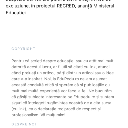
excluziune, în proiectul RECRED, anunță Ministerul
Educației
COPYRIGHT
Pentru că scrieți despre educație, sau cu atât mai mult
datorită acestui lucru, ar fi util să citați cu link, atunci
când preluați un articol, părți dintr-un articol sau o idee
care v-a inspirat. Noi, la EduPedu.ro ne-am asumat
această conduită etică și sperăm că și publicațiile cu
mult mai multă experiență vor face la fel. Ne bucurăm
că găsiți subiecte interesante pe Edupedu.ro și suntem
siguri că înțelegeți rugămintea noastră de a cita sursa
(cu link), ca o declarație reciprocă de respect și
profesionalism. Vă mulțumim!
DESPRE NOI