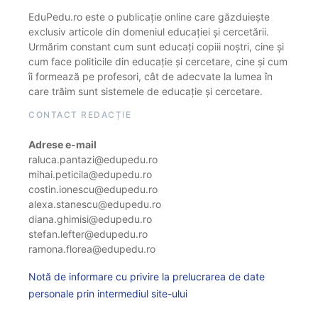
EduPedu.ro este o publicație online care găzduiește
exclusiv articole din domeniul educației și cercetării.
Urmărim constant cum sunt educați copiii noștri, cine și
cum face politicile din educație și cercetare, cine și cum
îi formează pe profesori, cât de adecvate la lumea în
care trăim sunt sistemele de educație și cercetare.
CONTACT REDACȚIE
Adrese e-mail
raluca.pantazi@edupedu.ro
mihai.peticila@edupedu.ro
costin.ionescu@edupedu.ro
alexa.stanescu@edupedu.ro
diana.ghimisi@edupedu.ro
stefan.lefter@edupedu.ro
ramona.florea@edupedu.ro
Notă de informare cu privire la prelucrarea de date
personale prin intermediul site-ului