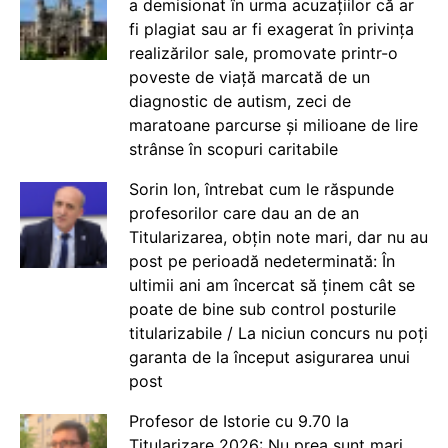
a demisionat în urma acuzațiilor că ar
fi plagiat sau ar fi exagerat în privința
realizărilor sale, promovate printr-o
poveste de viață marcată de un
diagnostic de autism, zeci de
maratoane parcurse și milioane de lire
strânse în scopuri caritabile
Sorin Ion, întrebat cum le răspunde
profesorilor care dau an de an
Titularizarea, obțin note mari, dar nu au
post pe perioadă nedeterminată: În
ultimii ani am încercat să ținem cât se
poate de bine sub control posturile
titularizabile / La niciun concurs nu poți
garanta de la început asigurarea unui
post
Profesor de Istorie cu 9.70 la
Titularizare 2026: Nu prea sunt mari