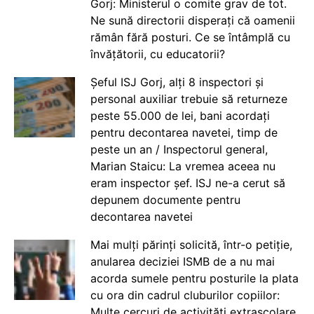
Gorj: Ministerul o comite grav de tot.
Ne sună directorii disperați că oamenii
rămân fără posturi. Ce se întâmplă cu
învățătorii, cu educatorii?
Șeful ISJ Gorj, alți 8 inspectori și
personal auxiliar trebuie să returneze
peste 55.000 de lei, bani acordați
pentru decontarea navetei, timp de
peste un an / Inspectorul general,
Marian Staicu: La vremea aceea nu
eram inspector șef. ISJ ne-a cerut să
depunem documente pentru
decontarea navetei
Mai mulți părinți solicită, într-o petiție,
anularea deciziei ISMB de a nu mai
acorda sumele pentru posturile la plata
cu ora din cadrul cluburilor copiilor:
Multe cercuri de activități extrașcolare