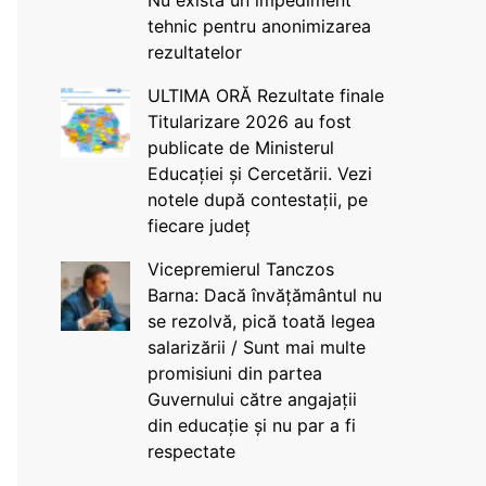
Nu există un impediment
tehnic pentru anonimizarea
rezultatelor
ULTIMA ORĂ Rezultate finale
Titularizare 2026 au fost
publicate de Ministerul
Educației și Cercetării. Vezi
notele după contestații, pe
fiecare județ
Vicepremierul Tanczos
Barna: Dacă învățământul nu
se rezolvă, pică toată legea
salarizării / Sunt mai multe
promisiuni din partea
Guvernului către angajații
din educație și nu par a fi
respectate