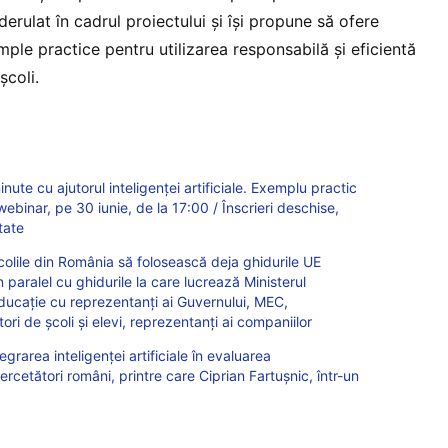
rulat în cadrul proiectului și își propune să ofere
mple practice pentru utilizarea responsabilă și eficientă
școli.
nute cu ajutorul inteligenței artificiale. Exemplu practic
webinar, pe 30 iunie, de la 17:00 / Înscrieri deschise,
itate
colile din România să folosească deja ghidurile UE
în paralel cu ghidurile la care lucrează Ministerul
Educație cu reprezentanți ai Guvernului, MEC,
ori de școli și elevi, reprezentanți ai companiilor
rarea inteligenței artificiale în evaluarea
rcetători români, printre care Ciprian Fartușnic, într-un