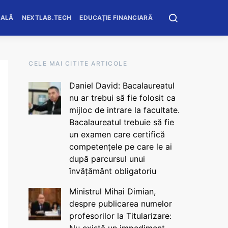
OALĂ
NEXTLAB.TECH
EDUCAȚIE FINANCIARĂ
CELE MAI CITITE ARTICOLE
Daniel David: Bacalaureatul
nu ar trebui să fie folosit ca
mijloc de intrare la facultate.
Bacalaureatul trebuie să fie
un examen care certifică
competențele pe care le ai
după parcursul unui
învățământ obligatoriu
Ministrul Mihai Dimian,
despre publicarea numelor
profesorilor la Titularizare: