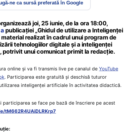
gă-ne ca sursă preferată în Google
ganizează joi, 25 iunie, de la ora 18:00,
 a
publicației „Ghidul de utilizare a Inteligenței
 un material realizat în cadrul unui program de
ării tehnologiilor digitale și a inteligenței
e, potrivit unui comunicat primit la redacție.
a online și va fi transmis live pe canalul de
YouTube
ok
. Participarea este gratuită și deschisă tuturor
tilizarea inteligenței artificiale în activitatea didactică.
i participarea se face pe bază de înscriere pe acest
.gle/tM662R4UAiDLRKrp7
uție: