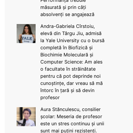
Performanța trebuie
măsurată și prin câți
absolvenți se angajează
Andra-Gabriela Cîrstoiu,
elevă din Târgu Jiu, admisă
la Yale University cu o bursă
completă în Biofizică și
Biochimie Moleculară și
Computer Science: Am ales
o facultate în străinătate
pentru că pot deprinde noi
cunoștințe, dar vreau să mă
întorc în țară și să devin
profesor
Aura Stănculescu, consilier
școlar: Meseria de profesor
este un stres continuu și unii
sunt mai puțini rezistenți.