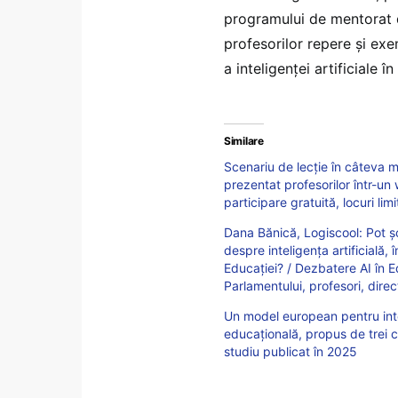
programului de mentorat de
profesorilor repere și exe
a inteligenței artificiale în 
Similare
Scenariu de lecție în câteva mi
prezentat profesorilor într-un 
participare gratuită, locuri lim
Dana Bănică, Logiscool: Pot ș
despre inteligența artificială, 
Educației? / Dezbatere AI în 
Parlamentului, profesori, direct
Un model european pentru integ
educațională, propus de trei ce
studiu publicat în 2025