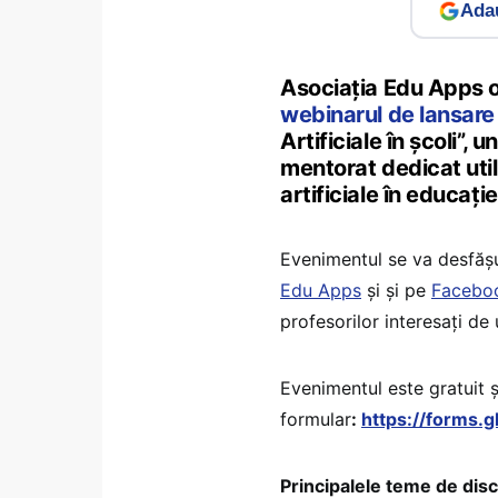
Adau
Asociația Edu Apps or
webinarul de lansare
Artificiale în școli”,
mentorat dedicat utiliz
artificiale în educați
Evenimentul se va desfășur
Edu Apps
și și pe
Facebo
profesorilor interesați de u
Evenimentul este gratuit ș
formular
:
https://forms
Principalele teme de disc