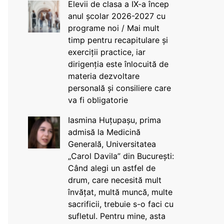
Elevii de clasa a IX-a încep
anul școlar 2026-2027 cu
programe noi / Mai mult
timp pentru recapitulare și
exerciții practice, iar
dirigenția este înlocuită de
materia dezvoltare
personală și consiliere care
va fi obligatorie
Iasmina Huțupașu, prima
admisă la Medicină
Generală, Universitatea
„Carol Davila” din București:
Când alegi un astfel de
drum, care necesită mult
învățat, multă muncă, multe
sacrificii, trebuie s-o faci cu
sufletul. Pentru mine, asta