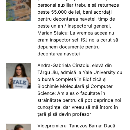
personal auxiliar trebuie să returneze
peste 55.000 de lei, bani acordați
pentru decontarea navetei, timp de
peste un an / Inspectorul general,
Marian Staicu: La vremea aceea nu
eram inspector șef. ISJ ne-a cerut să
depunem documente pentru
decontarea navetei
Andra-Gabriela Cîrstoiu, elevă din
Târgu Jiu, admisă la Yale University cu
o bursă completă în Biofizică și
Biochimie Moleculară și Computer
Science: Am ales o facultate în
străinătate pentru că pot deprinde noi
cunoștințe, dar vreau să mă întorc în
țară și să devin profesor
Vicepremierul Tanczos Barna: Dacă