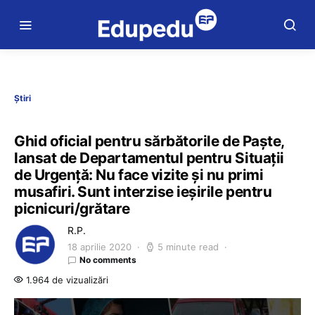
Știri
Ghid oficial pentru sărbătorile de Paște,
lansat de Departamentul pentru Situații
de Urgență: Nu face vizite și nu primi
musafiri. Sunt interzise ieșirile pentru
picnicuri/grătare
R.P.
18 aprilie 2020
5 minute read
No comments
1.964 de vizualizări