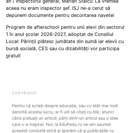
an / Inspectorul general, Marian Staicu: La vremea
aceea nu eram inspector șef. ISJ ne-a cerut să
depunem documente pentru decontarea navetei
Program de afterschool pentru unii elevi din sectorul
1 în anul școlar 2026-2027, adoptat de Consiliul
Local: Părinții plătesc jumătate din sumă iar elevii cu
bursă socială, CES sau cu dizabilităţi vor participa
gratuit
COPYRIGHT
Pentru că scrieți despre educație, sau cu atât mai mult
datorită acestui lucru, ar fi util să citați cu link, atunci
când preluați un articol, părți dintr-un articol sau o idee
care v-a inspirat. Noi, la EduPedu.ro ne-am asumat
această conduită etică și sperăm că și publicațiile cu