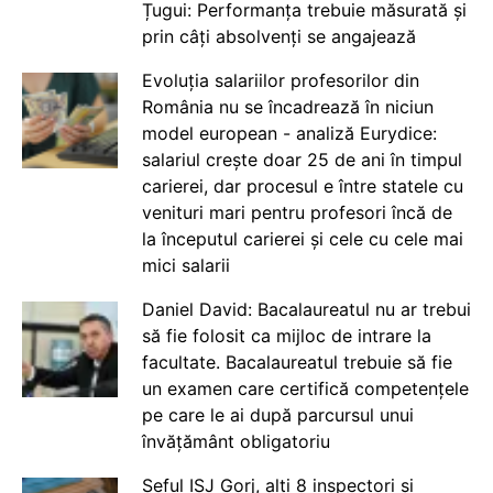
Țugui: Performanța trebuie măsurată și
prin câți absolvenți se angajează
Evoluția salariilor profesorilor din
România nu se încadrează în niciun
model european - analiză Eurydice:
salariul crește doar 25 de ani în timpul
carierei, dar procesul e între statele cu
venituri mari pentru profesori încă de
la începutul carierei și cele cu cele mai
mici salarii
Daniel David: Bacalaureatul nu ar trebui
să fie folosit ca mijloc de intrare la
facultate. Bacalaureatul trebuie să fie
un examen care certifică competențele
pe care le ai după parcursul unui
învățământ obligatoriu
Șeful ISJ Gorj, alți 8 inspectori și