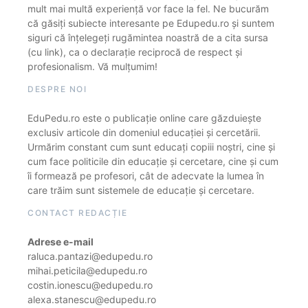
mult mai multă experiență vor face la fel. Ne bucurăm
că găsiți subiecte interesante pe Edupedu.ro și suntem
siguri că înțelegeți rugămintea noastră de a cita sursa
(cu link), ca o declarație reciprocă de respect și
profesionalism. Vă mulțumim!
DESPRE NOI
EduPedu.ro este o publicație online care găzduiește
exclusiv articole din domeniul educației și cercetării.
Urmărim constant cum sunt educați copiii noștri, cine și
cum face politicile din educație și cercetare, cine și cum
îi formează pe profesori, cât de adecvate la lumea în
care trăim sunt sistemele de educație și cercetare.
CONTACT REDACȚIE
Adrese e-mail
raluca.pantazi@edupedu.ro
mihai.peticila@edupedu.ro
costin.ionescu@edupedu.ro
alexa.stanescu@edupedu.ro