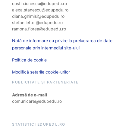
costin.ionescu@edupedu.ro
alexa.stanescu@edupedu.ro
diana.ghimisi@edupedu.ro
stefan.lefter@edupedu.ro
ramona.florea@edupedu.ro
Notă de informare cu privire la prelucrarea de date
personale prin intermediul site-ului
Politica de cookie
Modifică setarile cookie-urilor
PUBLICITATE ȘI PARTENERIATE
Adresă de e-mail
comunicare@edupedu.ro
STATISTICI EDUPEDU.RO