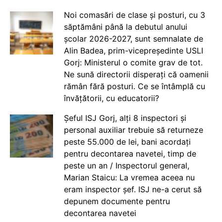
Noi comasări de clase și posturi, cu 3
săptămâni până la debutul anului
școlar 2026-2027, sunt semnalate de
Alin Badea, prim-vicepreședinte USLI
Gorj: Ministerul o comite grav de tot.
Ne sună directorii disperați că oamenii
rămân fără posturi. Ce se întâmplă cu
învățătorii, cu educatorii?
Șeful ISJ Gorj, alți 8 inspectori și
personal auxiliar trebuie să returneze
peste 55.000 de lei, bani acordați
pentru decontarea navetei, timp de
peste un an / Inspectorul general,
Marian Staicu: La vremea aceea nu
eram inspector șef. ISJ ne-a cerut să
depunem documente pentru
decontarea navetei