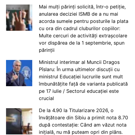
Mai mulți părinți solicită, într-o petiție,
anularea deciziei ISMB de a nu mai
acorda sumele pentru posturile la plata
cu ora din cadrul cluburilor copiilor:
Multe cercuri de activități extrașcolare
vor dispărea de la 1 septembrie, spun
părinții
Ministrul interimar al Muncii Dragos
Pîslaru: În urma ultimelor discuții cu
ministrul Educației lucrurile sunt mult
îmbunătățite față de varianta publicată
pe 17 iulie / Sectorul educației este
crucial
De la 4.90 la Titularizare 2026, o
învățătoare din Sibiu a primit nota 8.70
după contestație: Când am văzut nota
inițială, nu mă puteam opri din plâns.