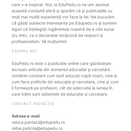
care v-a inspirat. Noi, la EduPedu.ro ne-am asumat
această conduită etică și sperăm că și publicațiile cu
mult mai multă experiență vor face la fel. Ne bucurăm
că găsiți subiecte interesante pe Edupedu.ro și suntem
siguri că înțelegeți rugămintea noastră de a cita sursa
(cu link), ca o declarație reciprocă de respect și
profesionalism. Vă mulțumim!
DESPRE NOI
EduPedu.ro este o publicație online care găzduiește
exclusiv articole din domeniul educației și cercetării.
Urmărim constant cum sunt educați copiii noștri, cine și
cum face politicile din educație și cercetare, cine și cum
îi formează pe profesori, cât de adecvate la lumea în
care trăim sunt sistemele de educație și cercetare.
CONTACT REDACȚIE
Adrese e-mail
raluca.pantazi@edupedu.ro
mihai.peticila@edupedu.ro