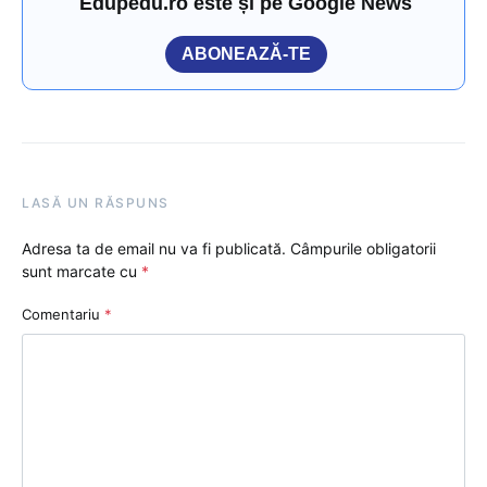
Edupedu.ro este și pe Google News
ABONEAZĂ-TE
LASĂ UN RĂSPUNS
Adresa ta de email nu va fi publicată.
Câmpurile obligatorii
sunt marcate cu
*
Comentariu
*