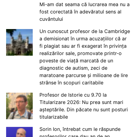
Mi-am dat seama că lucrarea mea nu a
fost corectată în adevăratul sens al
cuvântului
Un cunoscut profesor de la Cambridge
a demisionat în urma acuzațiilor că ar
fi plagiat sau ar fi exagerat în privința
realizărilor sale, promovate printr-o
poveste de viață marcată de un
diagnostic de autism, zeci de
maratoane parcurse și milioane de lire
strânse în scopuri caritabile
Profesor de Istorie cu 9.70 la
Titularizare 2026: Nu prea sunt mari
așteptările. Din păcate nu sunt posturi
titularizabile
Sorin Ion, întrebat cum le răspunde
profesorilor care dau an de an