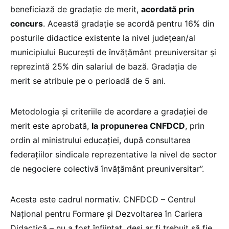
beneficiază de gradație de merit,
acordată prin
concurs
. Această gradație se acordă pentru 16% din
posturile didactice existente la nivel județean/al
municipiului București de învățământ preuniversitar și
reprezintă 25% din salariul de bază. Gradația de
merit se atribuie pe o perioadă de 5 ani.
Metodologia și criteriile de acordare a gradației de
merit este aprobată,
la propunerea CNFDCD
, prin
ordin al ministrului educației, după consultarea
federațiilor sindicale reprezentative la nivel de sector
de negociere colectivă învățământ preuniversitar”.
Acesta este cadrul normativ. CNFDCD – Centrul
Naţional pentru Formare şi Dezvoltarea în Cariera
Didactică – nu a fost înființat, deși ar fi trebuit să fie