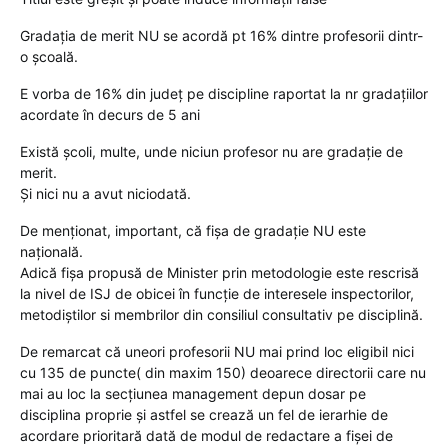
Gradația de merit NU se acordă pt 16% dintre profesorii dintr-
o școală.
E vorba de 16% din județ pe discipline raportat la nr gradațiilor
acordate în decurs de 5 ani
Există școli, multe, unde niciun profesor nu are gradație de
merit.
Și nici nu a avut niciodată.
De menționat, important, că fișa de gradație NU este
națională.
Adică fișa propusă de Minister prin metodologie este rescrisă
la nivel de ISJ de obicei în funcție de interesele inspectorilor,
metodiștilor si membrilor din consiliul consultativ pe disciplină.
De remarcat că uneori profesorii NU mai prind loc eligibil nici
cu 135 de puncte( din maxim 150) deoarece directorii care nu
mai au loc la secțiunea management depun dosar pe
disciplina proprie și astfel se crează un fel de ierarhie de
acordare prioritară dată de modul de redactare a fișei de