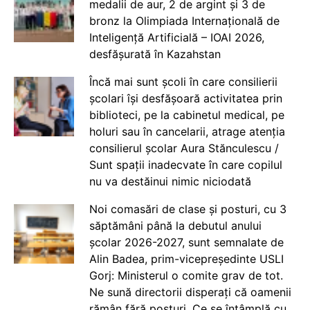
medalii de aur, 2 de argint și 3 de
bronz la Olimpiada Internațională de
Inteligență Artificială – IOAI 2026,
desfășurată în Kazahstan
Încă mai sunt școli în care consilierii
școlari își desfășoară activitatea prin
biblioteci, pe la cabinetul medical, pe
holuri sau în cancelarii, atrage atenția
consilierul școlar Aura Stănculescu /
Sunt spații inadecvate în care copilul
nu va destăinui nimic niciodată
Noi comasări de clase și posturi, cu 3
săptămâni până la debutul anului
școlar 2026-2027, sunt semnalate de
Alin Badea, prim-vicepreședinte USLI
Gorj: Ministerul o comite grav de tot.
Ne sună directorii disperați că oamenii
rămân fără posturi. Ce se întâmplă cu