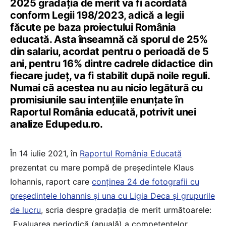
2025 gradația de merit va fi acordată
conform Legii 198/2023, adică a legii
făcute pe baza proiectului România
educată. Asta înseamnă că sporul de 25%
din salariu, acordat pentru o perioadă de 5
ani, pentru 16% dintre cadrele didactice din
fiecare județ, va fi stabilit după noile reguli.
Numai că acestea nu au nicio legătură cu
promisiunile sau intențiile enunțate în
Raportul România educată, potrivit unei
analize Edupedu.ro.
În 14 iulie 2021, în
Raportul România Educată
prezentat cu mare pompă de președintele Klaus
Iohannis, raport care
conținea 24 de fotografii cu
președintele Iohannis și una cu Ligia Deca și grupurile
de lucru
, scria despre gradația de merit următoarele:
„Evaluarea periodică (anuală) a competențelor