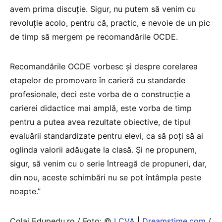
avem prima discuție. Sigur, nu putem să venim cu
revoluție acolo, pentru că, practic, e nevoie de un pic
de timp să mergem pe recomandările OCDE.
Recomandările OCDE vorbesc și despre corelarea
etapelor de promovare în carieră cu standarde
profesionale, deci este vorba de o construcție a
carierei didactice mai amplă, este vorba de timp
pentru a putea avea rezultate obiective, de tipul
evaluării standardizate pentru elevi, ca să poți să ai
oglinda valorii adăugate la clasă. Și ne propunem,
sigur, să venim cu o serie întreagă de propuneri, dar,
din nou, aceste schimbări nu se pot întâmpla peste
noapte.”
Colaj Edupedu.ro / Foto: ©
LCVA
|
Dreamstime.com
/