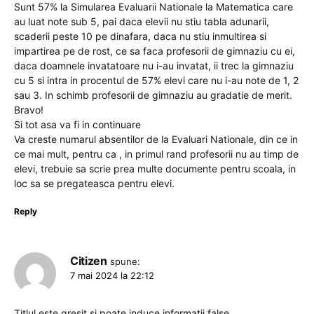
Sunt 57% la Simularea Evaluarii Nationale la Matematica care
au luat note sub 5, pai daca elevii nu stiu tabla adunarii,
scaderii peste 10 pe dinafara, daca nu stiu inmultirea si
impartirea pe de rost, ce sa faca profesorii de gimnaziu cu ei,
daca doamnele invatatoare nu i-au invatat, ii trec la gimnaziu
cu 5 si intra in procentul de 57% elevi care nu i-au note de 1, 2
sau 3. In schimb profesorii de gimnaziu au gradatie de merit.
Bravo!
Si tot asa va fi in continuare
Va creste numarul absentilor de la Evaluari Nationale, din ce in
ce mai mult, pentru ca , in primul rand profesorii nu au timp de
elevi, trebuie sa scrie prea multe documente pentru scoala, in
loc sa se pregateasca pentru elevi.
Reply
Citizen
spune:
7 mai 2024 la 22:12
Titlul este greșit și poate induce informații false