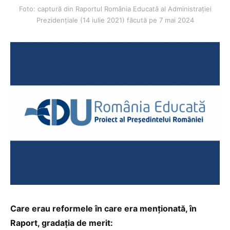
Foto: captură din Raportul România Educată al Administrației
Prezidențiale (14 iulie 2021) făcută pe 7 mai 2024
Care erau reformele în care era menționată, în
Raport, gradația de merit: