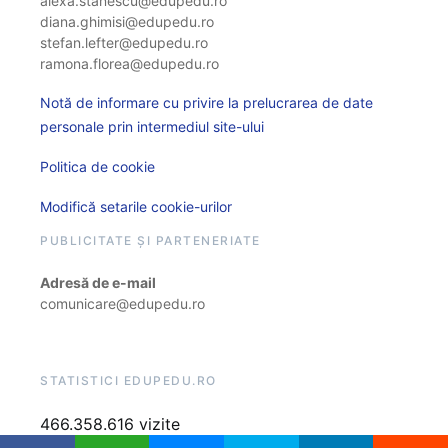
alexa.stanescu@edupedu.ro
diana.ghimisi@edupedu.ro
stefan.lefter@edupedu.ro
ramona.florea@edupedu.ro
Notă de informare cu privire la prelucrarea de date
personale prin intermediul site-ului
Politica de cookie
Modifică setarile cookie-urilor
PUBLICITATE ȘI PARTENERIATE
Adresă de e-mail
comunicare@edupedu.ro
STATISTICI EDUPEDU.RO
466.358.616 vizite