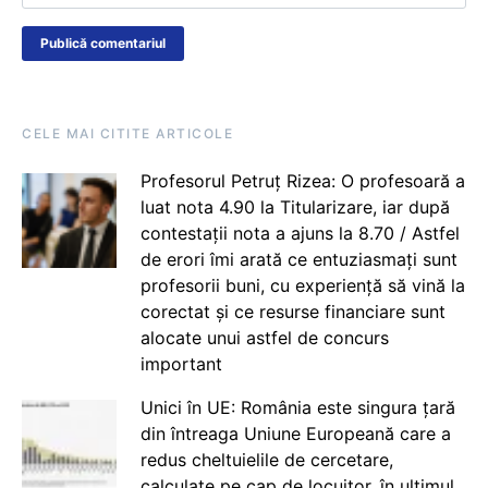
CELE MAI CITITE ARTICOLE
Profesorul Petruț Rizea: O profesoară a
luat nota 4.90 la Titularizare, iar după
contestații nota a ajuns la 8.70 / Astfel
de erori îmi arată ce entuziasmați sunt
profesorii buni, cu experiență să vină la
corectat și ce resurse financiare sunt
alocate unui astfel de concurs
important
Unici în UE: România este singura țară
din întreaga Uniune Europeană care a
redus cheltuielile de cercetare,
calculate pe cap de locuitor, în ultimul