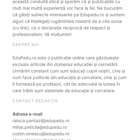
această conduită etică și sperăm că și publicațiile cu
mult mai multă experiență vor face la fel. Ne bucurăm
că găsiți subiecte interesante pe Edupedu.ro și suntem
siguri că înțelegeți rugămintea noastră de a cita sursa
(cu link), ca o declarație reciprocă de respect și
profesionalism. Vă mulțumim!
DESPRE NOI
EduPedu.ro este o publicație online care găzduiește
exclusiv articole din domeniul educației și cercetării.
Urmărim constant cum sunt educați copiii noștri, cine și
cum face politicile din educație și cercetare, cine și cum
îi formează pe profesori, cât de adecvate la lumea în
care trăim sunt sistemele de educație și cercetare.
CONTACT REDACȚIE
Adrese e-mail
raluca.pantazi@edupedu.ro
mihai.peticila@edupedu.ro
costin.ionescu@edupedu.ro