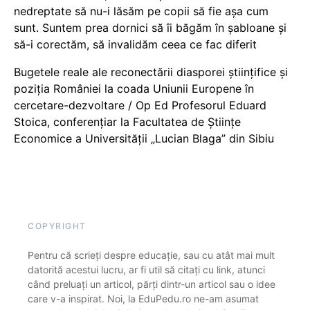
nedreptate să nu-i lăsăm pe copii să fie așa cum
sunt. Suntem prea dornici să îi băgăm în șabloane și
să-i corectăm, să invalidăm ceea ce fac diferit
Bugetele reale ale reconectării diasporei științifice și
poziția României la coada Uniunii Europene în
cercetare-dezvoltare / Op Ed Profesorul Eduard
Stoica, conferențiar la Facultatea de Științe
Economice a Universității „Lucian Blaga” din Sibiu
COPYRIGHT
Pentru că scrieți despre educație, sau cu atât mai mult
datorită acestui lucru, ar fi util să citați cu link, atunci
când preluați un articol, părți dintr-un articol sau o idee
care v-a inspirat. Noi, la EduPedu.ro ne-am asumat