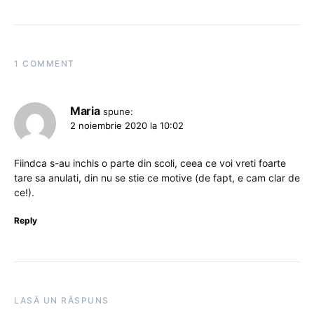
1 COMMENT
Maria
spune:
2 noiembrie 2020 la 10:02
Fiindca s-au inchis o parte din scoli, ceea ce voi vreti foarte
tare sa anulati, din nu se stie ce motive (de fapt, e cam clar de
ce!).
Reply
LASĂ UN RĂSPUNS