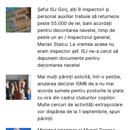
Șeful ISJ Gorj, alți 8 inspectori și
personal auxiliar trebuie să returneze
peste 55.000 de lei, bani acordați
pentru decontarea navetei, timp de
peste un an / Inspectorul general,
Marian Staicu: La vremea aceea nu
eram inspector șef. ISJ ne-a cerut să
depunem documente pentru
decontarea navetei
Mai mulți părinți solicită, într-o petiție,
anularea deciziei ISMB de a nu mai
acorda sumele pentru posturile la plata
cu ora din cadrul cluburilor copiilor:
Multe cercuri de activități extrașcolare
vor dispărea de la 1 septembrie, spun
părinții
Ministrul interimar al Muncii Dragos