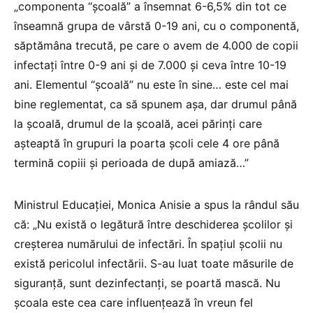
„componenta “școală” a însemnat 6-6,5% din tot ce
înseamnă grupa de vârstă 0-19 ani, cu o componentă,
săptămâna trecută, pe care o avem de 4.000 de copii
infectați între 0-9 ani și de 7.000 și ceva între 10-19
ani. Elementul “școală” nu este în sine… este cel mai
bine reglementat, ca să spunem așa, dar drumul până
la școală, drumul de la școală, acei părinți care
așteaptă în grupuri la poarta școli cele 4 ore până
termină copiii și perioada de după amiază…”
Ministrul Educației, Monica Anisie a spus la rândul său
că: „Nu există o legătură între deschiderea școlilor și
creșterea numărului de infectări. În spațiul școlii nu
există pericolul infectării. S-au luat toate măsurile de
siguranță, sunt dezinfectanți, se poartă mască. Nu
școala este cea care influențează în vreun fel