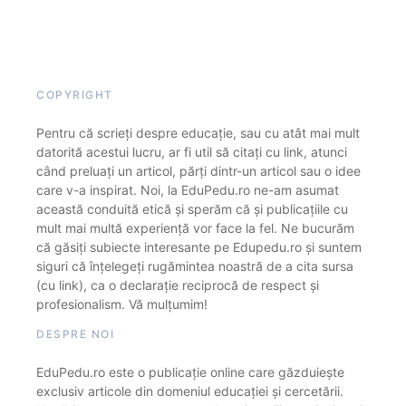
COPYRIGHT
Pentru că scrieți despre educație, sau cu atât mai mult
datorită acestui lucru, ar fi util să citați cu link, atunci
când preluați un articol, părți dintr-un articol sau o idee
care v-a inspirat. Noi, la EduPedu.ro ne-am asumat
această conduită etică și sperăm că și publicațiile cu
mult mai multă experiență vor face la fel. Ne bucurăm
că găsiți subiecte interesante pe Edupedu.ro și suntem
siguri că înțelegeți rugămintea noastră de a cita sursa
(cu link), ca o declarație reciprocă de respect și
profesionalism. Vă mulțumim!
DESPRE NOI
EduPedu.ro este o publicație online care găzduiește
exclusiv articole din domeniul educației și cercetării.