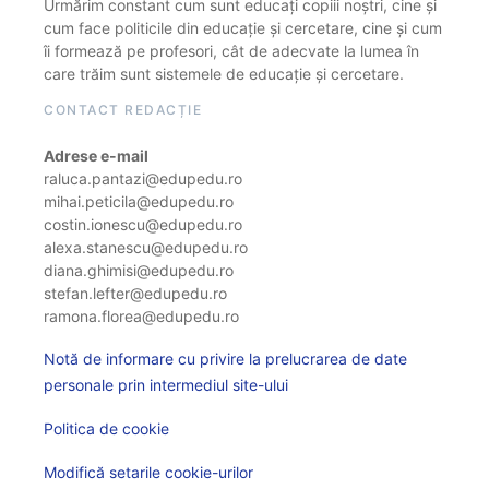
Urmărim constant cum sunt educați copiii noștri, cine și
cum face politicile din educație și cercetare, cine și cum
îi formează pe profesori, cât de adecvate la lumea în
care trăim sunt sistemele de educație și cercetare.
CONTACT REDACȚIE
Adrese e-mail
raluca.pantazi@edupedu.ro
mihai.peticila@edupedu.ro
costin.ionescu@edupedu.ro
alexa.stanescu@edupedu.ro
diana.ghimisi@edupedu.ro
stefan.lefter@edupedu.ro
ramona.florea@edupedu.ro
Notă de informare cu privire la prelucrarea de date
personale prin intermediul site-ului
Politica de cookie
Modifică setarile cookie-urilor