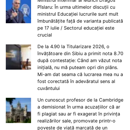
Pîslaru: În urma ultimelor discuții cu
ministrul Educației lucrurile sunt mult
îmbunătățite față de varianta publicată
pe 17 iulie / Sectorul educației este
crucial
De la 4.90 la Titularizare 2026, o
învățătoare din Sibiu a primit nota 8.70
după contestație: Când am văzut nota
inițială, nu mă puteam opri din plâns.
Mi-am dat seama că lucrarea mea nu a
fost corectată în adevăratul sens al
cuvântului
Un cunoscut profesor de la Cambridge
a demisionat în urma acuzațiilor că ar
fi plagiat sau ar fi exagerat în privința
realizărilor sale, promovate printr-o
poveste de viață marcată de un