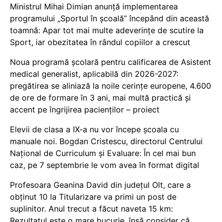
Ministrul Mihai Dimian anunță implementarea
programului „Sportul în școală” începând din această
toamnă: Apar tot mai multe adeverințe de scutire la
Sport, iar obezitatea în rândul copiilor a crescut
Noua programă școlară pentru calificarea de Asistent
medical generalist, aplicabilă din 2026-2027:
pregătirea se aliniază la noile cerințe europene, 4.600
de ore de formare în 3 ani, mai multă practică și
accent pe îngrijirea pacienților – proiect
Elevii de clasa a IX-a nu vor începe școala cu
manuale noi. Bogdan Cristescu, directorul Centrului
Național de Curriculum și Evaluare: În cel mai bun
caz, pe 7 septembrie le vom avea în format digital
Profesoara Geanina David din județul Olt, care a
obținut 10 la Titularizare va primi un post de
suplinitor. Anul trecut a făcut naveta 15 km:
Rezultatul este o mare bucurie, însă consider că