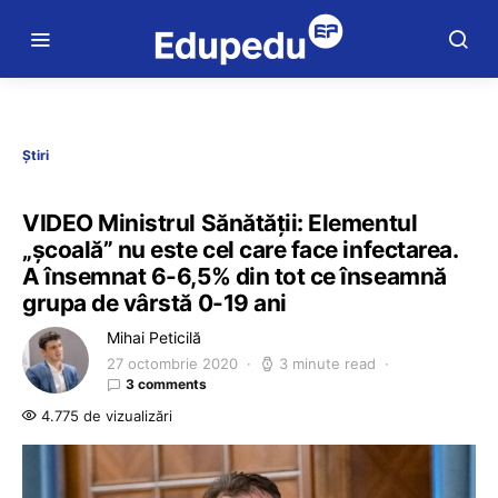
Știri
VIDEO Ministrul Sănătății: Elementul
„școală” nu este cel care face infectarea.
A însemnat 6-6,5% din tot ce înseamnă
grupa de vârstă 0-19 ani
Mihai Peticilă
27 octombrie 2020
3 minute read
3 comments
4.775 de vizualizări