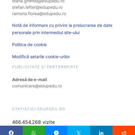
diana.ghimisi@edupedu.ro
stefan.lefter@edupedu.ro
ramona.florea@edupedu.ro
Notă de informare cu privire la prelucrarea de date
personale prin intermediul site-ului
Politica de cookie
Modifică setarile cookie-urilor
PUBLICITATE ȘI PARTENERIATE
Adresă de e-mail
comunicare@edupedu.ro
STATISTICI EDUPEDU.RO
466.454.268 vizite