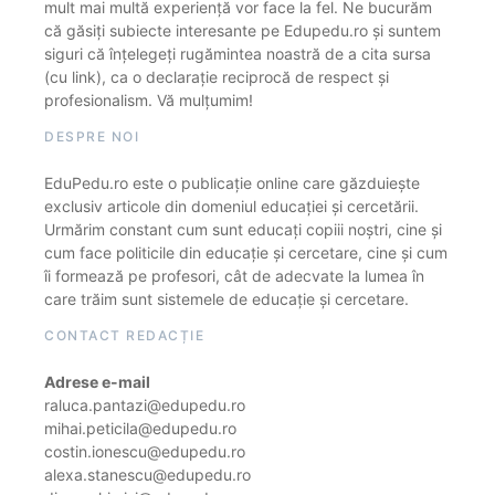
mult mai multă experiență vor face la fel. Ne bucurăm
că găsiți subiecte interesante pe Edupedu.ro și suntem
siguri că înțelegeți rugămintea noastră de a cita sursa
(cu link), ca o declarație reciprocă de respect și
profesionalism. Vă mulțumim!
DESPRE NOI
EduPedu.ro este o publicație online care găzduiește
exclusiv articole din domeniul educației și cercetării.
Urmărim constant cum sunt educați copiii noștri, cine și
cum face politicile din educație și cercetare, cine și cum
îi formează pe profesori, cât de adecvate la lumea în
care trăim sunt sistemele de educație și cercetare.
CONTACT REDACȚIE
Adrese e-mail
raluca.pantazi@edupedu.ro
mihai.peticila@edupedu.ro
costin.ionescu@edupedu.ro
alexa.stanescu@edupedu.ro