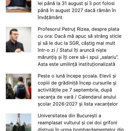
lei până la 31 august și îi pot folosi
până în august 2027 dacă rămân în
învățământ
Profesorul Petruț Rizea, despre plata
cu ora: Dacă mă apuc să strâng sticle
și să le duc la SGR, câștig mai mult
într-o zi / Statul îți aruncă niște
mărunțiș și îți cere să-i spui „salariu”.
Asta este umilință instituționalizată
Peste o lună începe școala. Elevii și
copiii de grădiniță încep cursurile și
activitățile pe 7 septembrie, după
vacanța de vară / Calendarul anului
școlar 2026-2027 și lista vacanțelor
Universitatea din București a
reamplasat vulturul și cei doi grifoni
distruși în urma bombardamentelor din