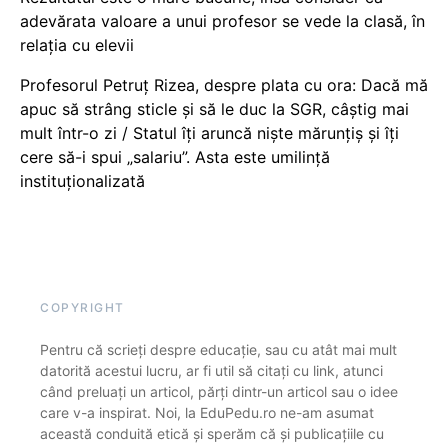
adevărata valoare a unui profesor se vede la clasă, în
relația cu elevii
Profesorul Petruț Rizea, despre plata cu ora: Dacă mă
apuc să strâng sticle și să le duc la SGR, câștig mai
mult într-o zi / Statul îți aruncă niște mărunțiș și îți
cere să-i spui „salariu”. Asta este umilință
instituționalizată
COPYRIGHT
Pentru că scrieți despre educație, sau cu atât mai mult
datorită acestui lucru, ar fi util să citați cu link, atunci
când preluați un articol, părți dintr-un articol sau o idee
care v-a inspirat. Noi, la EduPedu.ro ne-am asumat
această conduită etică și sperăm că și publicațiile cu