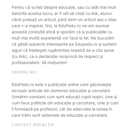
Pentru că scrieți despre educație, sau cu atât mai mult
datorită acestui lucru, ar fi util să citați cu link, atunci
când preluați un articol, părți dintr-un articol sau o idee
care v-a inspirat. Noi, la EduPedu.ro ne-am asumat
această conduită etică și sperăm că și publicațiile cu
mult mai multă experiență vor face la fel. Ne bucurăm
că găsiți subiecte interesante pe Edupedu.ro și suntem
siguri că înțelegeți rugămintea noastră de a cita sursa
(cu link), ca o declarație reciprocă de respect și
profesionalism. Vă mulțumim!
DESPRE NOI
EduPedu.ro este o publicație online care găzduiește
exclusiv articole din domeniul educației și cercetării.
Urmărim constant cum sunt educați copiii noștri, cine și
cum face politicile din educație și cercetare, cine și cum
îi formează pe profesori, cât de adecvate la lumea în
care trăim sunt sistemele de educație și cercetare.
CONTACT REDACȚIE