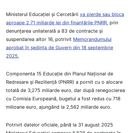
Ministerul Educației și Cercetării
va pierde sau bloca
aproape 2,71 miliarde lei din finanțările PNRR
, prin
denunțarea unilaterală a 83 de contracte și
suspendarea altor 16, potrivit
Memorandumului
aprobat în ședința de Guvern din 18 septembrie
2025.
Componenta 15 Educație din Planul Național de
Redresare și Reziliență (PNRR) a pornit cu o alocare
totală de 3,275 miliarde euro, dar după renegocierea
cu Comisia Europeană, bugetul a fost redus cu 718
milioane euro, ajungând la 2,562 miliarde euro.
Potrivit datelor oficiale, până la 31 august 2025
Ministerul Educației semnase 6.628 de contracte în