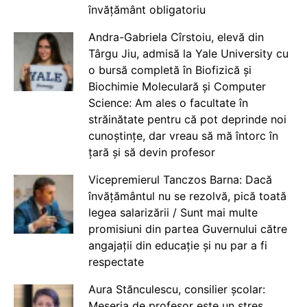
învățământ obligatoriu
Andra-Gabriela Cîrstoiu, elevă din
Târgu Jiu, admisă la Yale University cu
o bursă completă în Biofizică și
Biochimie Moleculară și Computer
Science: Am ales o facultate în
străinătate pentru că pot deprinde noi
cunoștințe, dar vreau să mă întorc în
țară și să devin profesor
Vicepremierul Tanczos Barna: Dacă
învățământul nu se rezolvă, pică toată
legea salarizării / Sunt mai multe
promisiuni din partea Guvernului către
angajații din educație și nu par a fi
respectate
Aura Stănculescu, consilier școlar:
Meseria de profesor este un stres