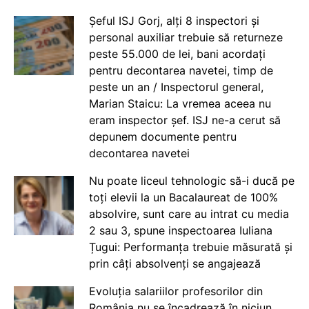
Șeful ISJ Gorj, alți 8 inspectori și
personal auxiliar trebuie să returneze
peste 55.000 de lei, bani acordați
pentru decontarea navetei, timp de
peste un an / Inspectorul general,
Marian Staicu: La vremea aceea nu
eram inspector șef. ISJ ne-a cerut să
depunem documente pentru
decontarea navetei
Nu poate liceul tehnologic să-i ducă pe
toți elevii la un Bacalaureat de 100%
absolvire, sunt care au intrat cu media
2 sau 3, spune inspectoarea Iuliana
Țugui: Performanța trebuie măsurată și
prin câți absolvenți se angajează
Evoluția salariilor profesorilor din
România nu se încadrează în niciun