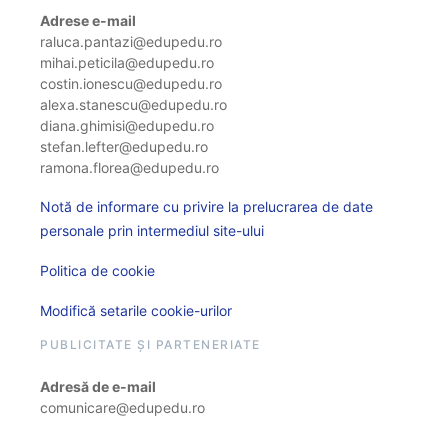
Adrese e-mail
raluca.pantazi@edupedu.ro
mihai.peticila@edupedu.ro
costin.ionescu@edupedu.ro
alexa.stanescu@edupedu.ro
diana.ghimisi@edupedu.ro
stefan.lefter@edupedu.ro
ramona.florea@edupedu.ro
Notă de informare cu privire la prelucrarea de date
personale prin intermediul site-ului
Politica de cookie
Modifică setarile cookie-urilor
PUBLICITATE ȘI PARTENERIATE
Adresă de e-mail
comunicare@edupedu.ro