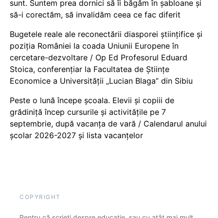
sunt. Suntem prea dornici să îi băgăm în șabloane și
să-i corectăm, să invalidăm ceea ce fac diferit
Bugetele reale ale reconectării diasporei științifice și
poziția României la coada Uniunii Europene în
cercetare-dezvoltare / Op Ed Profesorul Eduard
Stoica, conferențiar la Facultatea de Științe
Economice a Universității „Lucian Blaga” din Sibiu
Peste o lună începe școala. Elevii și copiii de
grădiniță încep cursurile și activitățile pe 7
septembrie, după vacanța de vară / Calendarul anului
școlar 2026-2027 și lista vacanțelor
COPYRIGHT
Pentru că scrieți despre educație, sau cu atât mai mult