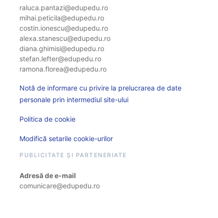
raluca.pantazi@edupedu.ro
mihai.peticila@edupedu.ro
costin.ionescu@edupedu.ro
alexa.stanescu@edupedu.ro
diana.ghimisi@edupedu.ro
stefan.lefter@edupedu.ro
ramona.florea@edupedu.ro
Notă de informare cu privire la prelucrarea de date
personale prin intermediul site-ului
Politica de cookie
Modifică setarile cookie-urilor
PUBLICITATE ȘI PARTENERIATE
Adresă de e-mail
comunicare@edupedu.ro