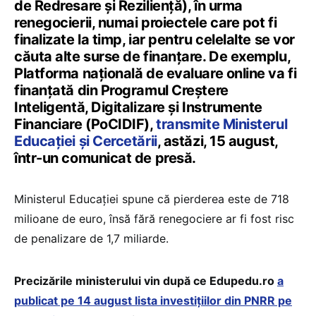
de Redresare și Reziliență), în urma
renegocierii, numai proiectele care pot fi
finalizate la timp, iar pentru celelalte se vor
căuta alte surse de finanțare. De exemplu,
Platforma națională de evaluare online va fi
finanțată din Programul Creștere
Inteligentă, Digitalizare și Instrumente
Financiare (PoCIDIF),
transmite Ministerul
Educației și Cercetării
, astăzi, 15 august,
într-un comunicat de presă.
Ministerul Educației spune că pierderea este de 718
milioane de euro, însă fără renegociere ar fi fost risc
de penalizare de 1,7 miliarde.
Precizările ministerului vin după ce Edupedu.ro
a
publicat pe 14 august lista investițiilor din PNRR pe