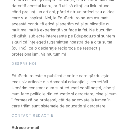
datorită acestui lucru, ar fi util să citați cu link, atunci
când preluați un articol, părți dintr-un articol sau o idee
care v-a inspirat. Noi, la EduPedu.ro ne-am asumat
această conduită etică și sperăm că și publicațiile cu
mult mai multă experiență vor face la fel. Ne bucurăm
că găsiți subiecte interesante pe Edupedu.ro și suntem
siguri că înțelegeți rugămintea noastră de a cita sursa
(cu link), ca o declarație reciprocă de respect și
profesionalism. Vă mulțumim!
DESPRE NOI
EduPedu.ro este o publicație online care găzduiește
exclusiv articole din domeniul educației și cercetării.
Urmărim constant cum sunt educați copiii noștri, cine și
cum face politicile din educație și cercetare, cine și cum
îi formează pe profesori, cât de adecvate la lumea în
care trăim sunt sistemele de educație și cercetare.
CONTACT REDACȚIE
Adrese e-mail