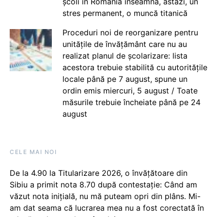
școli în România înseamnă, astăzi, un
stres permanent, o muncă titanică
Proceduri noi de reorganizare pentru
unitățile de învățământ care nu au
realizat planul de școlarizare: lista
acestora trebuie stabilită cu autoritățile
locale până pe 7 august, spune un
ordin emis miercuri, 5 august / Toate
măsurile trebuie încheiate până pe 24
august
CELE MAI NOI
De la 4.90 la Titularizare 2026, o învățătoare din
Sibiu a primit nota 8.70 după contestație: Când am
văzut nota inițială, nu mă puteam opri din plâns. Mi-
am dat seama că lucrarea mea nu a fost corectată în