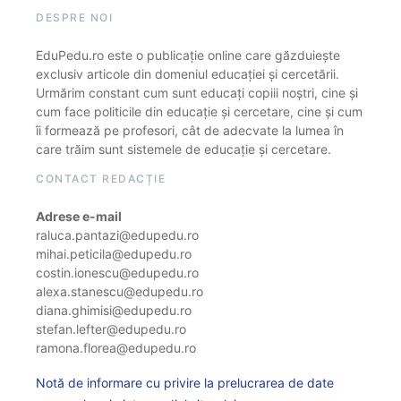
DESPRE NOI
EduPedu.ro este o publicație online care găzduiește
exclusiv articole din domeniul educației și cercetării.
Urmărim constant cum sunt educați copiii noștri, cine și
cum face politicile din educație și cercetare, cine și cum
îi formează pe profesori, cât de adecvate la lumea în
care trăim sunt sistemele de educație și cercetare.
CONTACT REDACȚIE
Adrese e-mail
raluca.pantazi@edupedu.ro
mihai.peticila@edupedu.ro
costin.ionescu@edupedu.ro
alexa.stanescu@edupedu.ro
diana.ghimisi@edupedu.ro
stefan.lefter@edupedu.ro
ramona.florea@edupedu.ro
Notă de informare cu privire la prelucrarea de date