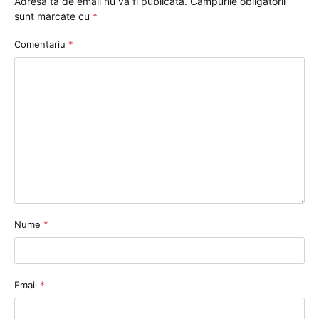
Adresa ta de email nu va fi publicată.
Câmpurile obligatorii
sunt marcate cu
*
Comentariu
*
Nume
*
Email
*