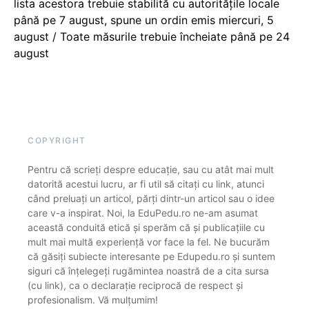
lista acestora trebuie stabilită cu autoritățile locale
până pe 7 august, spune un ordin emis miercuri, 5
august / Toate măsurile trebuie încheiate până pe 24
august
COPYRIGHT
Pentru că scrieți despre educație, sau cu atât mai mult
datorită acestui lucru, ar fi util să citați cu link, atunci
când preluați un articol, părți dintr-un articol sau o idee
care v-a inspirat. Noi, la EduPedu.ro ne-am asumat
această conduită etică și sperăm că și publicațiile cu
mult mai multă experiență vor face la fel. Ne bucurăm
că găsiți subiecte interesante pe Edupedu.ro și suntem
siguri că înțelegeți rugămintea noastră de a cita sursa
(cu link), ca o declarație reciprocă de respect și
profesionalism. Vă mulțumim!