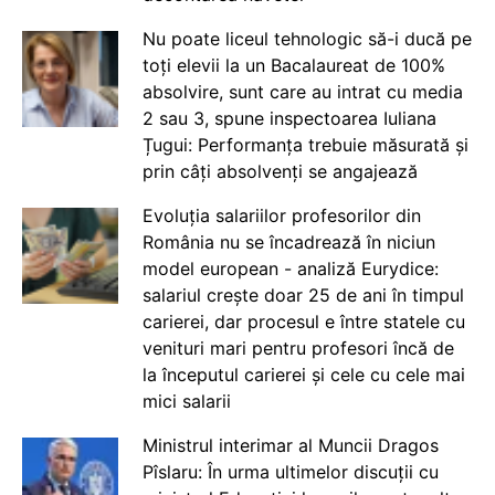
Nu poate liceul tehnologic să-i ducă pe
toți elevii la un Bacalaureat de 100%
absolvire, sunt care au intrat cu media
2 sau 3, spune inspectoarea Iuliana
Țugui: Performanța trebuie măsurată și
prin câți absolvenți se angajează
Evoluția salariilor profesorilor din
România nu se încadrează în niciun
model european - analiză Eurydice:
salariul crește doar 25 de ani în timpul
carierei, dar procesul e între statele cu
venituri mari pentru profesori încă de
la începutul carierei și cele cu cele mai
mici salarii
Ministrul interimar al Muncii Dragos
Pîslaru: În urma ultimelor discuții cu