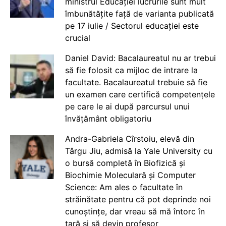
ministrul Educației lucrurile sunt mult
îmbunătățite față de varianta publicată
pe 17 iulie / Sectorul educației este
crucial
Daniel David: Bacalaureatul nu ar trebui
să fie folosit ca mijloc de intrare la
facultate. Bacalaureatul trebuie să fie
un examen care certifică competențele
pe care le ai după parcursul unui
învățământ obligatoriu
Andra-Gabriela Cîrstoiu, elevă din
Târgu Jiu, admisă la Yale University cu
o bursă completă în Biofizică și
Biochimie Moleculară și Computer
Science: Am ales o facultate în
străinătate pentru că pot deprinde noi
cunoștințe, dar vreau să mă întorc în
țară și să devin profesor