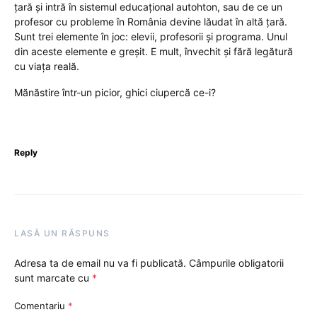
ţară şi intră în sistemul educaţional autohton, sau de ce un
profesor cu probleme în România devine lăudat în altă ţară.
Sunt trei elemente în joc: elevii, profesorii şi programa. Unul
din aceste elemente e greşit. E mult, învechit şi fără legătură
cu viaţa reală.
Mănăstire într-un picior, ghici ciupercă ce-i?
Reply
LASĂ UN RĂSPUNS
Adresa ta de email nu va fi publicată.
Câmpurile obligatorii
sunt marcate cu
*
Comentariu
*