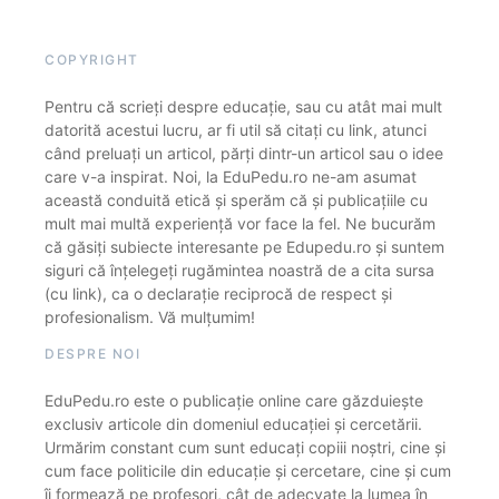
COPYRIGHT
Pentru că scrieți despre educație, sau cu atât mai mult
datorită acestui lucru, ar fi util să citați cu link, atunci
când preluați un articol, părți dintr-un articol sau o idee
care v-a inspirat. Noi, la EduPedu.ro ne-am asumat
această conduită etică și sperăm că și publicațiile cu
mult mai multă experiență vor face la fel. Ne bucurăm
că găsiți subiecte interesante pe Edupedu.ro și suntem
siguri că înțelegeți rugămintea noastră de a cita sursa
(cu link), ca o declarație reciprocă de respect și
profesionalism. Vă mulțumim!
DESPRE NOI
EduPedu.ro este o publicație online care găzduiește
exclusiv articole din domeniul educației și cercetării.
Urmărim constant cum sunt educați copiii noștri, cine și
cum face politicile din educație și cercetare, cine și cum
îi formează pe profesori, cât de adecvate la lumea în