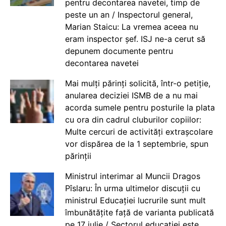
pentru decontarea navetei, timp de
peste un an / Inspectorul general,
Marian Staicu: La vremea aceea nu
eram inspector șef. ISJ ne-a cerut să
depunem documente pentru
decontarea navetei
Mai mulți părinți solicită, într-o petiție,
anularea deciziei ISMB de a nu mai
acorda sumele pentru posturile la plata
cu ora din cadrul cluburilor copiilor:
Multe cercuri de activități extrașcolare
vor dispărea de la 1 septembrie, spun
părinții
Ministrul interimar al Muncii Dragos
Pîslaru: În urma ultimelor discuții cu
ministrul Educației lucrurile sunt mult
îmbunătățite față de varianta publicată
pe 17 iulie / Sectorul educației este