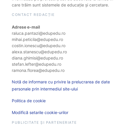
care trăim sunt sistemele de educație și cercetare.
CONTACT REDACȚIE
Adrese e-mail
raluca.pantazi@edupedu.ro
mihai.peticila@edupedu.ro
costin.ionescu@edupedu.ro
alexa.stanescu@edupedu.ro
diana.ghimisi@edupedu.ro
stefan.lefter@edupedu.ro
ramona.florea@edupedu.ro
Notă de informare cu privire la prelucrarea de date
personale prin intermediul site-ului
Politica de cookie
Modifică setarile cookie-urilor
PUBLICITATE ȘI PARTENERIATE