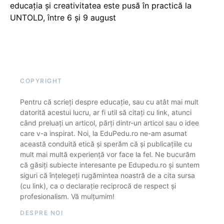
educația și creativitatea este pusă în practică la
UNTOLD, între 6 și 9 august
COPYRIGHT
Pentru că scrieți despre educație, sau cu atât mai mult
datorită acestui lucru, ar fi util să citați cu link, atunci
când preluați un articol, părți dintr-un articol sau o idee
care v-a inspirat. Noi, la EduPedu.ro ne-am asumat
această conduită etică și sperăm că și publicațiile cu
mult mai multă experiență vor face la fel. Ne bucurăm
că găsiți subiecte interesante pe Edupedu.ro și suntem
siguri că înțelegeți rugămintea noastră de a cita sursa
(cu link), ca o declarație reciprocă de respect și
profesionalism. Vă mulțumim!
DESPRE NOI