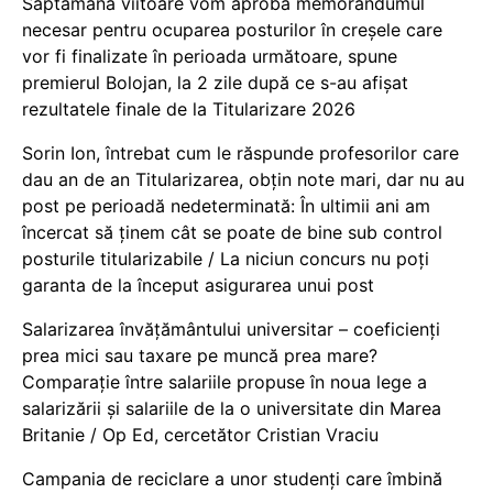
Săptămâna viitoare vom aproba memorandumul
necesar pentru ocuparea posturilor în creșele care
vor fi finalizate în perioada următoare, spune
premierul Bolojan, la 2 zile după ce s-au afișat
rezultatele finale de la Titularizare 2026
Sorin Ion, întrebat cum le răspunde profesorilor care
dau an de an Titularizarea, obțin note mari, dar nu au
post pe perioadă nedeterminată: În ultimii ani am
încercat să ținem cât se poate de bine sub control
posturile titularizabile / La niciun concurs nu poți
garanta de la început asigurarea unui post
Salarizarea învățământului universitar – coeficienți
prea mici sau taxare pe muncă prea mare?
Comparație între salariile propuse în noua lege a
salarizării și salariile de la o universitate din Marea
Britanie / Op Ed, cercetător Cristian Vraciu
Campania de reciclare a unor studenți care îmbină