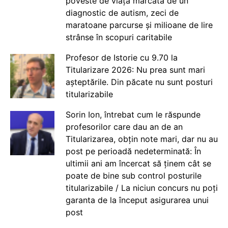
poveste de viață marcată de un
diagnostic de autism, zeci de
maratoane parcurse și milioane de lire
strânse în scopuri caritabile
Profesor de Istorie cu 9.70 la
Titularizare 2026: Nu prea sunt mari
așteptările. Din păcate nu sunt posturi
titularizabile
Sorin Ion, întrebat cum le răspunde
profesorilor care dau an de an
Titularizarea, obțin note mari, dar nu au
post pe perioadă nedeterminată: În
ultimii ani am încercat să ținem cât se
poate de bine sub control posturile
titularizabile / La niciun concurs nu poți
garanta de la început asigurarea unui
post