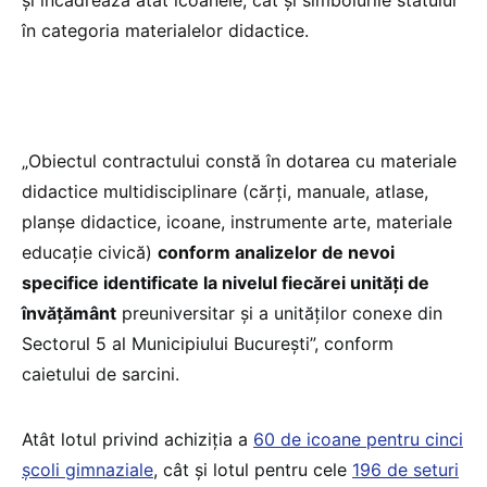
și încadrează atât icoanele, cât și simbolurile statului
în categoria materialelor didactice.
„Obiectul contractului constă în dotarea cu materiale
didactice multidisciplinare (cărți, manuale, atlase,
planșe didactice, icoane, instrumente arte, materiale
educație civică)
conform analizelor de nevoi
specifice identificate la nivelul fiecărei unități de
învățământ
preuniversitar și a unităților conexe din
Sectorul 5 al Municipiului București”, conform
caietului de sarcini.
Atât lotul privind achiziția a
60 de icoane pentru cinci
școli gimnaziale
, cât și lotul pentru cele
196 de seturi