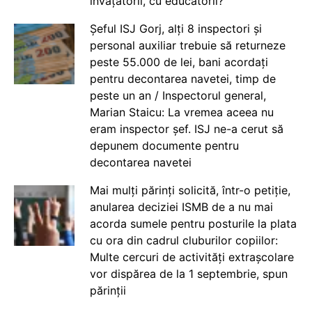
învățătorii, cu educatorii?
Șeful ISJ Gorj, alți 8 inspectori și
personal auxiliar trebuie să returneze
peste 55.000 de lei, bani acordați
pentru decontarea navetei, timp de
peste un an / Inspectorul general,
Marian Staicu: La vremea aceea nu
eram inspector șef. ISJ ne-a cerut să
depunem documente pentru
decontarea navetei
Mai mulți părinți solicită, într-o petiție,
anularea deciziei ISMB de a nu mai
acorda sumele pentru posturile la plata
cu ora din cadrul cluburilor copiilor:
Multe cercuri de activități extrașcolare
vor dispărea de la 1 septembrie, spun
părinții