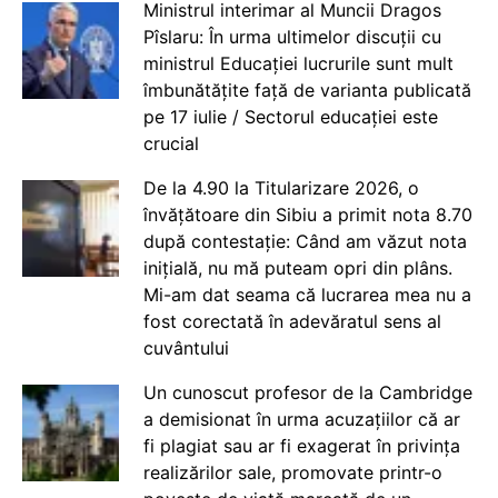
Ministrul interimar al Muncii Dragos
Pîslaru: În urma ultimelor discuții cu
ministrul Educației lucrurile sunt mult
îmbunătățite față de varianta publicată
pe 17 iulie / Sectorul educației este
crucial
De la 4.90 la Titularizare 2026, o
învățătoare din Sibiu a primit nota 8.70
după contestație: Când am văzut nota
inițială, nu mă puteam opri din plâns.
Mi-am dat seama că lucrarea mea nu a
fost corectată în adevăratul sens al
cuvântului
Un cunoscut profesor de la Cambridge
a demisionat în urma acuzațiilor că ar
fi plagiat sau ar fi exagerat în privința
realizărilor sale, promovate printr-o