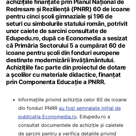
achizițiile finanțate prin Planul Național de
Redresare și Reziliență (PNRR) 60 de icoane
pentru cinci școli gimnaziale și 196 de
seturi cu simbolurile statului român, potrivit
unor caiete de sarcini consultate de
Edupedu.ro, după ce Economedia a sesizat
că Primăria Sectorului 5 a cumpărat 60 de
icoane pentru școli din fonduri europene
destinate modernizării învățământului.
Achizițiile fac parte din proiectul de dotare
a școlilor cu materiale didactice, finanțat
prin Componenta Educație a PNRR.
Informațiile privind achiziția celor 60 de icoane
din fonduri PNRR
au fost semnalate inițial de
publicația Economedia.ro
. Edupedu.ro a
consultat documentele de achiziție și caietele
de sarcini pentru a verifica detaliile privind