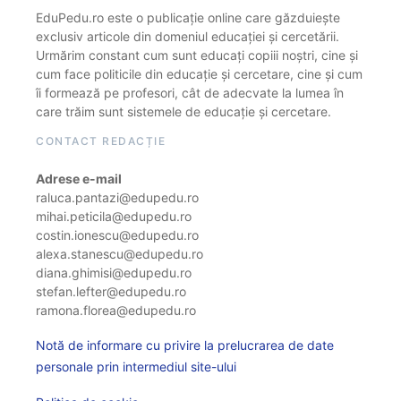
EduPedu.ro este o publicație online care găzduiește
exclusiv articole din domeniul educației și cercetării.
Urmărim constant cum sunt educați copiii noștri, cine și
cum face politicile din educație și cercetare, cine și cum
îi formează pe profesori, cât de adecvate la lumea în
care trăim sunt sistemele de educație și cercetare.
CONTACT REDACȚIE
Adrese e-mail
raluca.pantazi@edupedu.ro
mihai.peticila@edupedu.ro
costin.ionescu@edupedu.ro
alexa.stanescu@edupedu.ro
diana.ghimisi@edupedu.ro
stefan.lefter@edupedu.ro
ramona.florea@edupedu.ro
Notă de informare cu privire la prelucrarea de date
personale prin intermediul site-ului